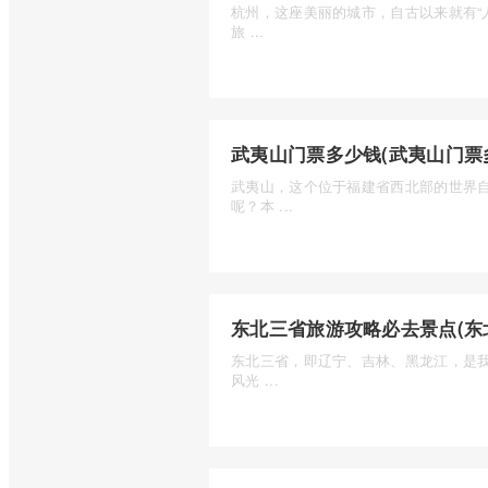
杭州，这座美丽的城市，自古以来就有“
旅 ...
武夷山门票多少钱(武夷山门票多
武夷山，这个位于福建省西北部的世界
呢？本 ...
东北三省旅游攻略必去景点(东
东北三省，即辽宁、吉林、黑龙江，是
风光 ...