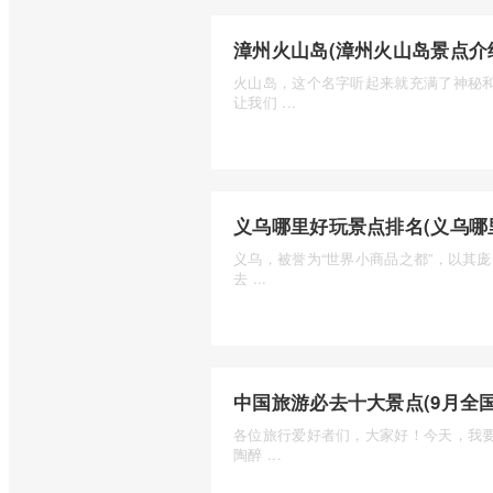
漳州火山岛(漳州火山岛景点介
火山岛，这个名字听起来就充满了神秘
让我们 ...
义乌哪里好玩景点排名(义乌哪
义乌，被誉为“世界小商品之都”，以其
去 ...
中国旅游必去十大景点(9月全
各位旅行爱好者们，大家好！今天，我
陶醉 ...