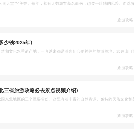
人间天堂”的美誉。每年，都有无数游客慕名而来，想要一睹她的风采。而选
旅游攻略
少钱2025年)
自然和文化双重遗产地，一直以来都是游客们心驰神往的旅游胜地。武夷山门
旅游攻略
北三省旅游攻略必去景点视频介绍)
我国东北地区的三个重要省份。这里有着丰富的自然资源、独特的民俗文化和
旅游攻略