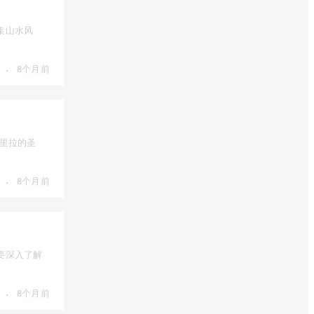
集山水风
·
8个月前
里拉的圣
·
8个月前
要深入了解
·
8个月前