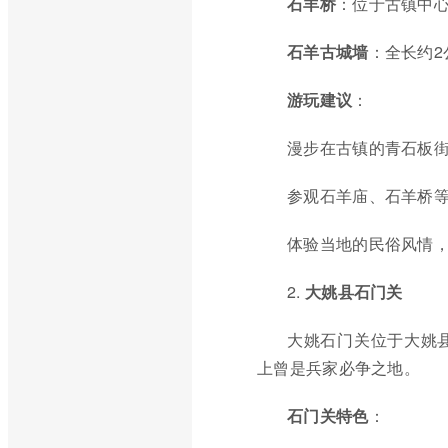
石羊桥
：位于古镇中
石羊古城墙
：全长约2
游玩建议
：
漫步在古镇的青石板
参观石羊庙、石羊桥
体验当地的民俗风情
2.
大姚县石门关
大姚石门关位于大姚
上曾是兵家必争之地。
石门关特色
：