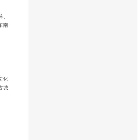
彝、
东南
文化
古城