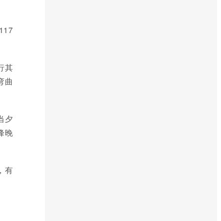
17
行其
弯曲
当夕
峰晚
，有