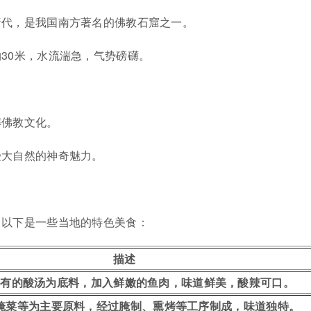
唐代，是我国南方著名的佛教石窟之一。
30米，水流湍急，气势磅礴。
解佛教文化。
受大自然的神奇魅力。
，以下是一些当地的特色美食：
描述
特有的酸汤为底料，加入鲜嫩的鱼肉，味道鲜美，酸辣可口。
腌菜等为主要原料，经过腌制、熏烤等工序制成，味道独特。