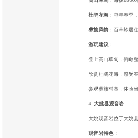
杜鹃花海
：每年春季
彝族风情
：百草岭居
游玩建议
：
登上高山草甸，俯瞰
欣赏杜鹃花海，感受
参观彝族村寨，体验
4.
大姚县观音岩
大姚观音岩位于大姚
观音岩特色
：