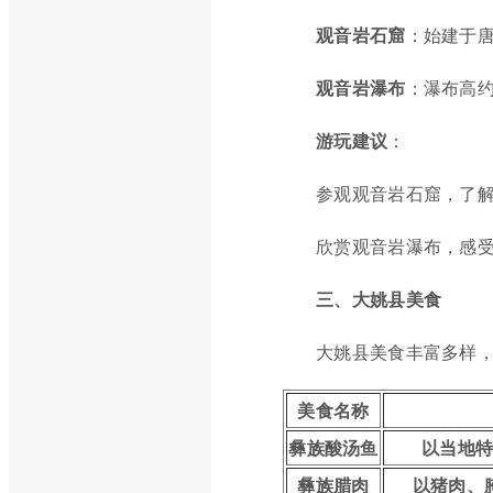
观音岩石窟
：始建于
观音岩瀑布
：瀑布高约
游玩建议
：
参观观音岩石窟，了
欣赏观音岩瀑布，感
三、大姚县美食
大姚县美食丰富多样
美食名称
彝族酸汤鱼
以当地
彝族腊肉
以猪肉、