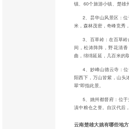
镇、60个旅游小镇、楚雄
2、昙华山风景区：位于
米，森林茂密，奇峰竞秀
3、百草岭：在百草岭山
间，松涛阵阵，野花清香
曲，绵绵延延，几百米的
4、妙峰山德云寺：位
阳西下，万山皆紫，山头
翠”即指此景。
5、姚州都督府：位
滇中粮仓之誉。自汉代后
云南楚雄大姚有哪些地方