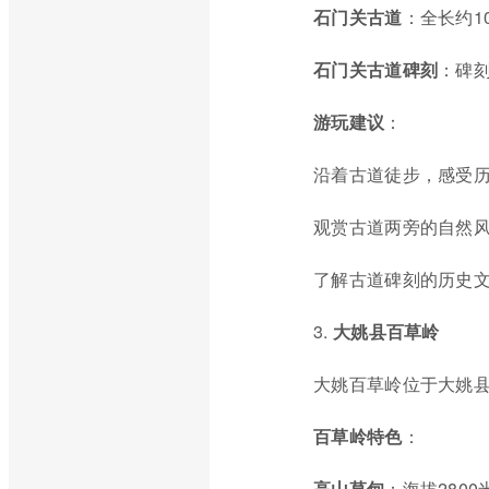
石门关古道
：全长约1
石门关古道碑刻
：碑
游玩建议
：
沿着古道徒步，感受
观赏古道两旁的自然
了解古道碑刻的历史
3.
大姚县百草岭
大姚百草岭位于大姚
百草岭特色
：
高山草甸
：海拔280