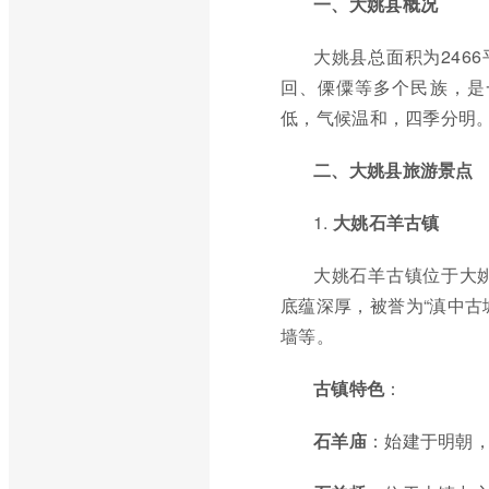
一、大姚县概况
大姚县总面积为246
回、傈僳等多个民族，是
低，气候温和，四季分明
二、大姚县旅游景点
1.
大姚石羊古镇
大姚石羊古镇位于大
底蕴深厚，被誉为“滇中古
墙等。
古镇特色
：
石羊庙
：始建于明朝