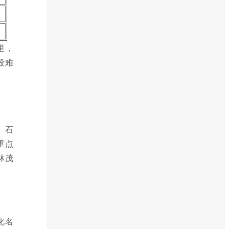
。
里，
段难
、石
重点
林茂
化名