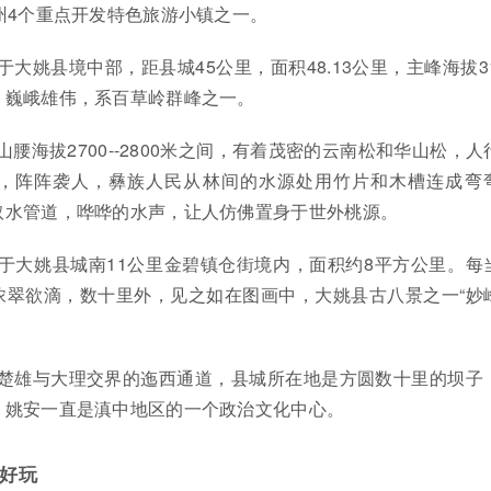
州4个重点开发特色旅游小镇之一。
大姚县境中部，距县城45公里，面积48.13公里，主峰海拔31
，巍峨雄伟，系百草岭群峰之一。
腰海拔2700--2800米之间，有着茂密的云南松和华山松，人
，阵阵袭人，彝族人民从林间的水源处用竹片和木槽连成弯
取水管道，哗哗的水声，让人仿佛置身于世外桃源。
于大姚县城南11公里金碧镇仓街境内，面积约8平方公里。每
浓翠欲滴，数十里外，见之如在图画中，大姚县古八景之一“妙
于楚雄与大理交界的迤西通道，县城所在地是方圆数十里的坝子
，姚安一直是滇中地区的一个政治文化中心。
好玩