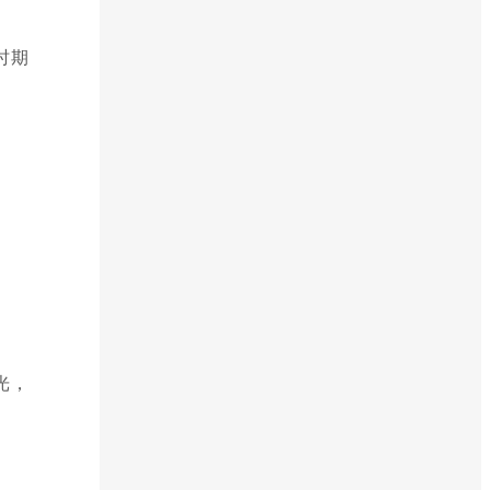
时期
光，