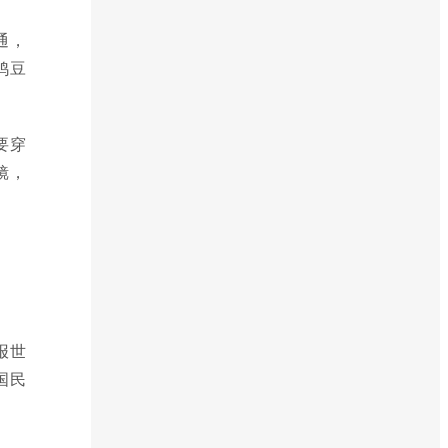
通，
鸡豆
要穿
镜，
报世
国民