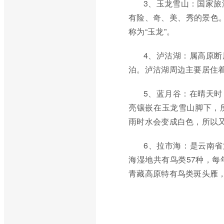
3、玉龙雪山：国家旅
有险、奇、美、秀的景色。
称为“玉龙”。
4、泸沽湖：属高原
泊。泸沽湖周边主要居住
5、蓝月谷：在晴天
亮镶嵌在玉龙雪山脚下，
雨时水会变成白色，所以
6、拉市海：是云南省
海湿地共有鸟类57种，每
青藏高原特有鸟类斑头雁