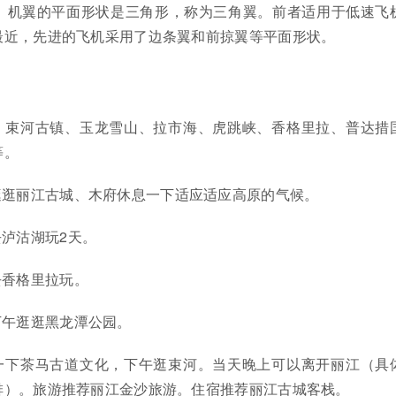
。机翼的平面形状是三角形，称为三角翼。前者适用于低速飞
最近，先进的飞机采用了边条翼和前掠翼等平面形状。
、束河古镇、玉龙雪山、拉市海、虎跳峡、香格里拉、普达措
等。
逛逛丽江古城、木府休息一下适应适应高原的气候。
泸沽湖玩2天。
去香格里拉玩。
下午逛逛黑龙潭公园。
一下茶马古道文化，下午逛束河。当天晚上可以离开丽江（具
排）。旅游推荐丽江金沙旅游。住宿推荐丽江古城客栈。