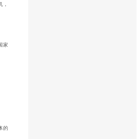
机，
国家
体的