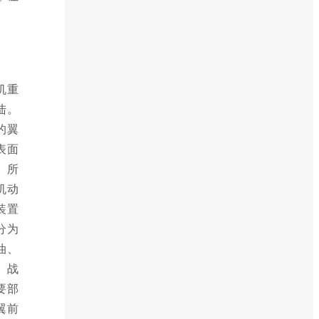
机重
陆。
的翼
表面
。所
机动
装置
分为
油、
、战
要部
翼前