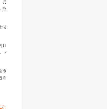
。拥
，故
水湖
的月
，下
拉市
包括