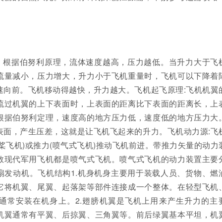
。根据伯努利原理，流体速度越高，压力越低。当升力大于飞
流量减小，压力增大，升力小于飞机重量时，飞机可以下降着
速向前。飞机移动得越快，升力越大。飞机起飞原理:飞机机翼
流过机翼的上下表面时，上表面的距离比下表面的距离长，上
根据伯努利定理，速度高的地方压力低，速度低的地方压力大
表面，产生压差，这就是让飞机飞起来的升力。飞机动力源:飞
桨飞机)或推力(喷气式飞机)推动飞机前进。带推力矢量的动力
数现代军用飞机都是喷气式飞机。喷气式飞机的动力装置主要
扇发动机。飞机结构1.机身机身主要用于装载人员、货物、燃
它将机翼、尾翼、起落架等部件连接成一个整体。在轻型飞机
通常安装在机身上。2.翅膀机翼是飞机上用来产生升力的主
机翼通常有平翼、后掠翼、三角翼等。前后绿翼基本平坦，机