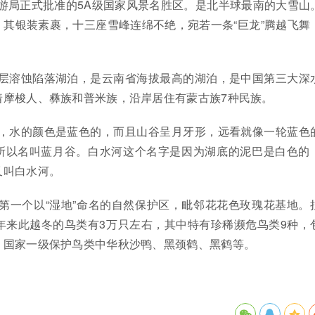
游局正式批准的5A级国家风景名胜区。是北半球最南的大雪山
其银装素裹，十三座雪峰连绵不绝，宛若一条“巨龙”腾越飞舞
断层溶蚀陷落湖泊，是云南省海拔最高的湖泊，是中国第三大深
着摩梭人、彝族和普米族，沿岸居住有蒙古族7种民族。
时，水的颜色是蓝色的，而且山谷呈月牙形，远看就像一轮蓝色
所以名叫蓝月谷。白水河这个名字是因为湖底的泥巴是白色的
又叫白水河。
第一个以“湿地”命名的自然保护区，毗邻花花色玫瑰花基地。
年来此越冬的鸟类有3万只左右，其中特有珍稀濒危鸟类9种，
，国家一级保护鸟类中华秋沙鸭、黑颈鹤、黑鹤等。