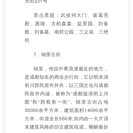
大街231号
景点景观：武侯祠大门、诸葛亮
殿、惠陵、古柏森森、盆景园、刘备
殿、刘备墓、南郊公园、三义庙、三绝
街
7、锦里古街
锦里，传说中离浪漫最近的地方，
是成都知名的商业步行街，它以明末清
初川西民居作外衣，以三国文化与成都
民俗作内涵，被称为“成都版清明上河
图”和“西蜀第一街”。锦里古街占地
30000余平方米，建筑面积14000余平
方米，街道全长550米;街内由一大片清
末建筑风格的仿古建筑组成，蜿蜒曲折