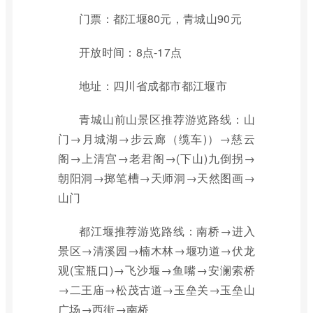
门票：都江堰80元，青城山90元
开放时间：8点-17点
地址：四川省成都市都江堰市
青城山前山景区推荐游览路线：山
门→月城湖→步云廊（缆车)）→慈云
阁→上清宫→老君阁→(下山)九倒拐→
朝阳洞→掷笔槽→天师洞→天然图画→
山门
都江堰推荐游览路线：南桥→进入
景区→清溪园→楠木林→堰功道→伏龙
观(宝瓶口)→飞沙堰→鱼嘴→安澜索桥
→二王庙→松茂古道→玉垒关→玉垒山
广场→西街→南桥