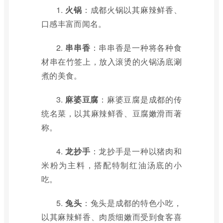
1.
火锅
：成都火锅以其麻辣鲜香、
口感丰富而闻名。
2.
串串香
：串串香是一种将各种食
材串在竹签上，放入滚烫的火锅汤底涮
煮的美食。
3.
麻婆豆腐
：麻婆豆腐是成都的传
统名菜，以其麻辣鲜香、豆腐嫩滑而著
称。
4.
龙抄手
：龙抄手是一种以猪肉和
米粉为主料，搭配特制红油汤底的小
吃。
5.
兔头
：兔头是成都的特色小吃，
以其麻辣鲜香、肉质细嫩而受到食客喜