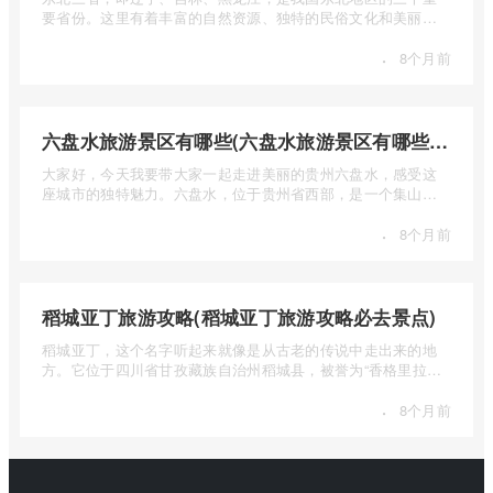
要省份。这里有着丰富的自然资源、独特的民俗文化和美丽的
自然风光 ...
·
8个月前
六盘水旅游景区有哪些(六盘水旅游景区有哪些景点值得去)
大家好，今天我要带大家一起走进美丽的贵州六盘水，感受这
座城市的独特魅力。六盘水，位于贵州省西部，是一个集山水
风光、民 ...
·
8个月前
稻城亚丁旅游攻略(稻城亚丁旅游攻略必去景点)
稻城亚丁，这个名字听起来就像是从古老的传说中走出来的地
方。它位于四川省甘孜藏族自治州稻城县，被誉为“香格里拉的
圣地”， ...
·
8个月前