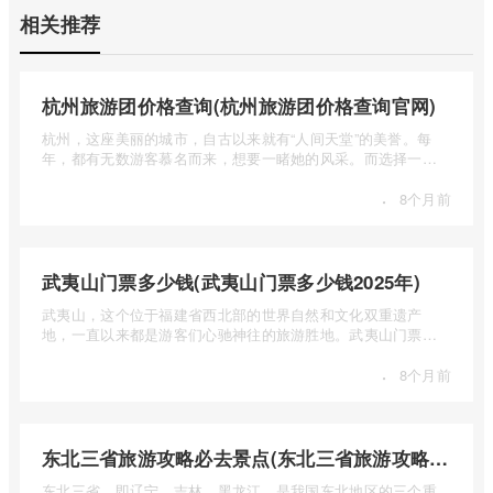
相关推荐
杭州旅游团价格查询(杭州旅游团价格查询官网)
杭州，这座美丽的城市，自古以来就有“人间天堂”的美誉。每
年，都有无数游客慕名而来，想要一睹她的风采。而选择一个
合适的旅 ...
·
8个月前
武夷山门票多少钱(武夷山门票多少钱2025年)
武夷山，这个位于福建省西北部的世界自然和文化双重遗产
地，一直以来都是游客们心驰神往的旅游胜地。武夷山门票多
少钱呢？本 ...
·
8个月前
东北三省旅游攻略必去景点(东北三省旅游攻略必去景点视频介绍)
东北三省，即辽宁、吉林、黑龙江，是我国东北地区的三个重