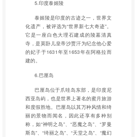
5.印度泰姬陵
泰姬陵是印度的古迹之一，世界文
化遗产，被评选为“世界新七大奇迹”。
它是一座白色大理石建成的陵墓清真
寺，是莫卧儿皇帝沙贾汗为纪念他心爱
的妃子于1631年至1653年在阿格拉而
建的。
6.巴厘岛
巴厘岛位于爪哇岛东部，是印度尼
西亚岛屿，也是世界上著名的蜜月旅游
和度假胜地。巴厘岛以其万种风情和绮
丽的景物而闻名，因此还享有多种别
称，如“神明之岛”、“恶魔之岛”、“罗曼
斯岛”、“绮丽之岛”、“天堂之岛”、“魔幻