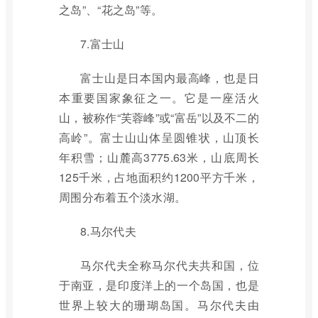
之岛”、“花之岛”等。
7.富士山
富士山是日本国内最高峰，也是日
本重要国家象征之一。它是一座活火
山，被称作“芙蓉峰”或“富岳”以及不二的
高岭”。富士山山体呈圆锥状，山顶长
年积雪；山麓高3775.63米，山底周长
125千米，占地面积约1200平方千米，
周围分布着五个淡水湖。
8.马尔代夫
马尔代夫全称马尔代夫共和国，位
于南亚，是印度洋上的一个岛国，也是
世界上较大的珊瑚岛国。马尔代夫由