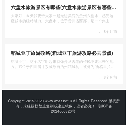
六盘水旅游景区有哪些(六盘水旅游景区有哪些景点值得去)
大家好，今天我要带大家一起走进美丽的贵州六盘水，感受这
座城市的独特魅力。六盘水，位于贵州省西部，是一个集山水
风光、民 ...
·
8个月前
稻城亚丁旅游攻略(稻城亚丁旅游攻略必去景点)
稻城亚丁，这个名字听起来就像是从古老的传说中走出来的地
方。它位于四川省甘孜藏族自治州稻城县，被誉为“香格里拉的
圣地”， ...
·
8个月前
Copyright 2015-2020 www.wpzt.net ©All Rights Reserved.版权所
有，未经授权禁止复制或建立镜像，违者必究！
鄂ICP备
2024060326号