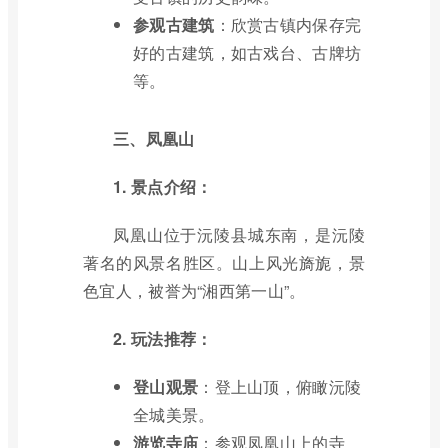
参观古建筑
：欣赏古镇内保存完
好的古建筑，如古戏台、古牌坊
等。
三、凤凰山
1. 景点介绍：
凤凰山位于沅陵县城东南，是沅陵
著名的风景名胜区。山上风光旖旎，景
色宜人，被誉为“湘西第一山”。
2. 玩法推荐：
登山观景
：登上山顶，俯瞰沅陵
全城美景。
游览寺庙
：参观凤凰山上的寺