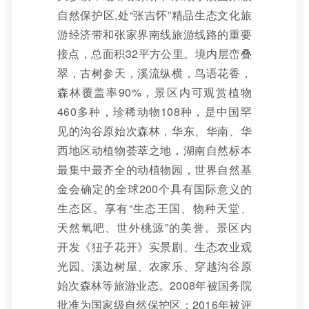
自然保护区,处“张吉怀”精品生态文化旅
游经济带和张家界南线旅游线路的重要
接点，总面积32平方公里。境内层峦叠
翠，古树参天，溪流纵横，鸟语花香，
森林覆盖率90%，景区内可观赏植物
460多种，珍稀动物108种，是中国罕
见的沟谷原始次森林，华东、华南、华
西地区动植物荟萃之地，湖南自然标本
最集中最齐全的动植物园，世界自然基
金会确定的全球200个具有国际意义的
生态区。享有“生态王国、物种天堂、
天然氧吧、世外桃源”的美誉。景区内
开发《狃子花开》实景剧、生态农业观
光园、溪边树屋、农家乐、穿越沟谷原
始次森林等旅游业态。2008年被国务院
批准为国家级自然保护区；2016年被评