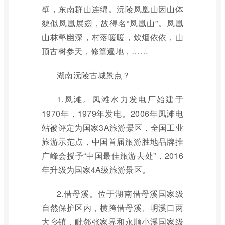
壁，东南群山连绵。沅陵凤凰山因山体
貌似凤凰展翅，故得名“凤凰山”。凤凰
山林壑幽深，村落暖暖，炊烟依依，山
顶古树参天，修篁遍地，……
湖南沅陵古城景点？
1.凤滩。凤滩水力发电厂始建于
1970年，1979年发电。2006年凤滩电
站被评定为国家3A旅游景区，全国工业
旅游示范点，中国首届旅游胜地品牌推
广峰会授予“中国最佳旅游去处”，2016
年升级为国家4A级旅游景区。
2.借母溪。位于湖南借母溪国家级
自然保护区内，横跨借母溪、明溪口两
大乡镇，毗邻张家界和永顺小溪国家级