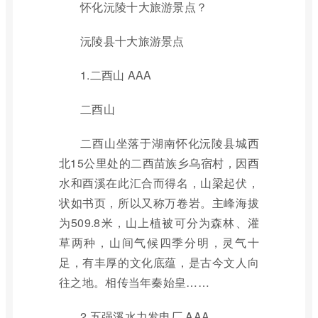
怀化沅陵十大旅游景点？
沅陵县十大旅游景点
1.二酉山 AAA
二酉山
二酉山坐落于湖南怀化沅陵县城西
北15公里处的二酉苗族乡乌宿村，因酉
水和酉溪在此汇合而得名，山梁起伏，
状如书页，所以又称万卷岩。主峰海拔
为509.8米，山上植被可分为森林、灌
草两种，山间气候四季分明，灵气十
足，有丰厚的文化底蕴，是古今文人向
往之地。相传当年秦始皇……
2.五强溪水力发电厂 AAA