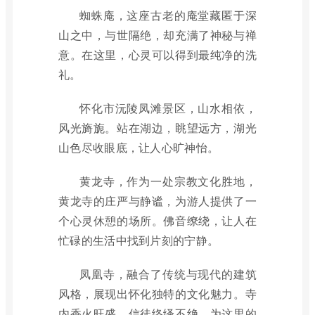
蜘蛛庵，这座古老的庵堂藏匿于深
山之中，与世隔绝，却充满了神秘与禅
意。在这里，心灵可以得到最纯净的洗
礼。
怀化市沅陵凤滩景区，山水相依，
风光旖旎。站在湖边，眺望远方，湖光
山色尽收眼底，让人心旷神怡。
黄龙寺，作为一处宗教文化胜地，
黄龙寺的庄严与静谧，为游人提供了一
个心灵休憩的场所。佛音缭绕，让人在
忙碌的生活中找到片刻的宁静。
凤凰寺，融合了传统与现代的建筑
风格，展现出怀化独特的文化魅力。寺
内香火旺盛，信徒络绎不绝，为这里的