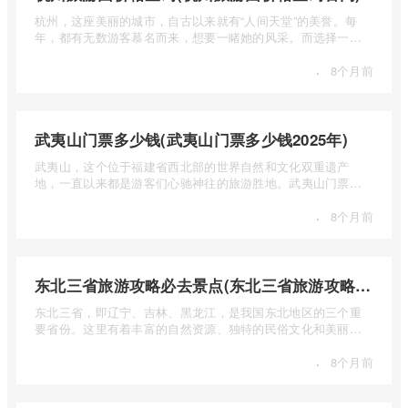
杭州，这座美丽的城市，自古以来就有“人间天堂”的美誉。每
年，都有无数游客慕名而来，想要一睹她的风采。而选择一个
合适的旅 ...
·
8个月前
武夷山门票多少钱(武夷山门票多少钱2025年)
武夷山，这个位于福建省西北部的世界自然和文化双重遗产
地，一直以来都是游客们心驰神往的旅游胜地。武夷山门票多
少钱呢？本 ...
·
8个月前
东北三省旅游攻略必去景点(东北三省旅游攻略必去景点视频介绍)
东北三省，即辽宁、吉林、黑龙江，是我国东北地区的三个重
要省份。这里有着丰富的自然资源、独特的民俗文化和美丽的
自然风光 ...
·
8个月前