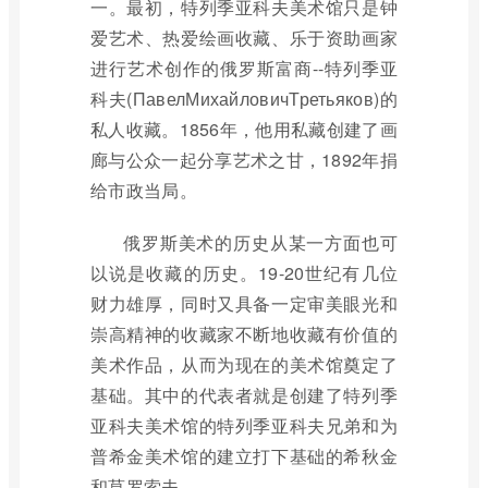
一。最初，特列季亚科夫美术馆只是钟
爱艺术、热爱绘画收藏、乐于资助画家
进行艺术创作的俄罗斯富商--特列季亚
科夫(ПавелМихайловичТретьяков)的
私人收藏。1856年，他用私藏创建了画
廊与公众一起分享艺术之甘，1892年捐
给市政当局。
俄罗斯美术的历史从某一方面也可
以说是收藏的历史。19-20世纪有几位
财力雄厚，同时又具备一定审美眼光和
崇高精神的收藏家不断地收藏有价值的
美术作品，从而为现在的美术馆奠定了
基础。其中的代表者就是创建了特列季
亚科夫美术馆的特列季亚科夫兄弟和为
普希金美术馆的建立打下基础的希秋金
和莫罗索夫。