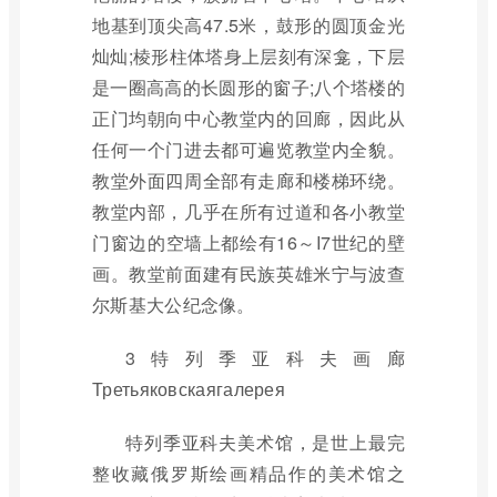
地基到顶尖高47.5米，鼓形的圆顶金光
灿灿;棱形柱体塔身上层刻有深龛，下层
是一圈高高的长圆形的窗子;八个塔楼的
正门均朝向中心教堂内的回廊，因此从
任何一个门进去都可遍览教堂内全貌。
教堂外面四周全部有走廊和楼梯环绕。
教堂内部，几乎在所有过道和各小教堂
门窗边的空墙上都绘有16～I7世纪的壁
画。教堂前面建有民族英雄米宁与波查
尔斯基大公纪念像。
3特列季亚科夫画廊
Третьяковскаягалерея
特列季亚科夫美术馆，是世上最完
整收藏俄罗斯绘画精品作的美术馆之