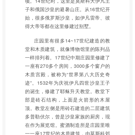
顷。14世纪时，这里是莫斯科大伊凡王
子和俄国沙皇的避暑山庄。从16世纪开
始，很多俄罗斯沙皇，如伊凡雷帝、彼
得大帝等都在这里修建过别墅。
庄园里有很多14~17世纪建造的教
堂和木质建筑，就像博物馆里的陈列品
一样排列着。17世纪中期庄园里修建了
一座有270多个房间，3000多个窗户的
木质宫殿，被称为“世界第八大历史奇
迹”。1532年为庆祝伊凡四世沙皇王子
的诞生，修建了耶稣升天教堂。教堂下
部是砖石结构，上面是火箭形的木屋
顶。教堂左侧是用砖石建造的二层建筑
多普勒伏尔，曾是沙皇家族的厨房，现
在作为展览馆。蜜酒制造所是庄园里唯
一一座17世纪的木质建筑，由莫斯科郊