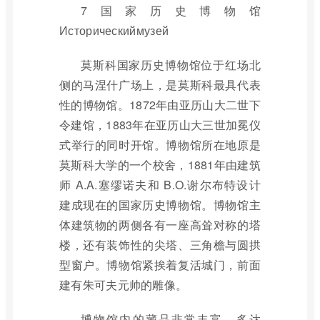
7国家历史博物馆
Историческиймузей
莫斯科国家历史博物馆位于红场北
侧的马涅什广场上，是莫斯科最具代表
性的博物馆。1872年由亚历山大二世下
令建馆，1883年在亚历山大三世加冕仪
式举行的同时开馆。博物馆所在地原是
莫斯科大学的一个校舍，1881年由建筑
师 A.A.塞缪诺夫和 B.O.谢尔布特设计
建成现在的国家历史博物馆。博物馆主
体建筑物的两侧各有一座高耸对称的塔
楼，还有装饰性的尖塔、三角檐与圆拱
型窗户。博物馆紧挨着复活城门，前面
建有朱可夫元帅的雕像。
博物馆内的藏品非常丰富，多达