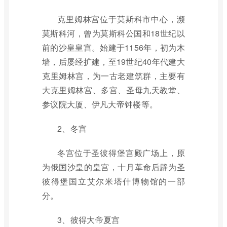
克里姆林宫位于莫斯科市中心，濒
莫斯科河，曾为莫斯科公国和18世纪以
前的沙皇皇宫。始建于1156年，初为木
墙，后屡经扩建，至19世纪40年代建大
克里姆林宫，为一古老建筑群，主要有
大克里姆林宫、多宫、圣母九天教堂、
参议院大厦、伊凡大帝钟楼等。
2、冬宫
冬宫位于圣彼得堡宫殿广场上，原
为俄国沙皇的皇宫，十月革命后辟为圣
彼得堡国立艾尔米塔什博物馆的一部
分。
3、彼得大帝夏宫