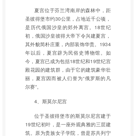
夏宫位于芬兰湾南岸的森林中，距
圣彼得堡市约30公里，占地近千公顷，
是历代俄国沙皇的郊外离宫。18世纪
初，俄国沙皇彼得大帝下令兴建夏宫，
其外貌简朴庄重，内部装饰华贵。1934
年以后，夏宫辟为民俗史博物馆。如
今，夏宫已成为包括18世纪和19世纪宫
殿花园的建筑群，由于它的建筑豪华壮
丽，夏宫因而被人们誉为“俄罗斯的凡
尔赛”。
4、斯莫尔尼宫
位于圣彼得堡市的斯莫尔尼宫建于
19世纪初叶，是一座外观典雅的三层建
筑。原为贵族女子学院，曾是苏共列宁