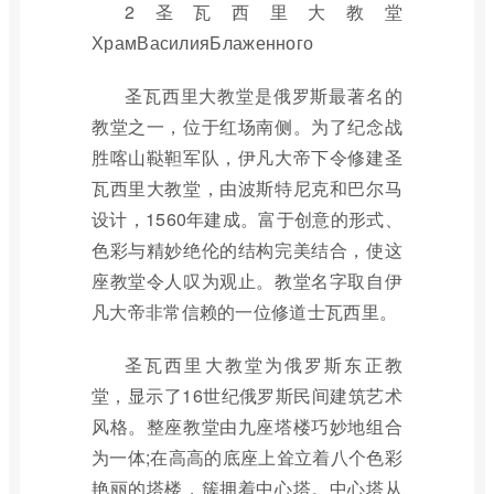
2圣瓦西里大教堂
ХрамВасилияБлаженного
圣瓦西里大教堂是俄罗斯最著名的
教堂之一，位于红场南侧。为了纪念战
胜喀山鞑靼军队，伊凡大帝下令修建圣
瓦西里大教堂，由波斯特尼克和巴尔马
设计，1560年建成。富于创意的形式、
色彩与精妙绝伦的结构完美结合，使这
座教堂令人叹为观止。教堂名字取自伊
凡大帝非常信赖的一位修道士瓦西里。
圣瓦西里大教堂为俄罗斯东正教
堂，显示了16世纪俄罗斯民间建筑艺术
风格。整座教堂由九座塔楼巧妙地组合
为一体;在高高的底座上耸立着八个色彩
艳丽的塔楼，簇拥着中心塔。中心塔从