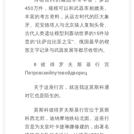
450万件，规模可以和武器库相媲美。
丰富的考古资料，从远古时代的巨大象
牙、尼安德塔人与北京猿人复制头骨、
古代人类遗址模型到轰动世界的15件珍
贵的“比萨拉比亚之宝”、俄国最早的楔
形文字记录与武器发展等都尽收馆内。
8彼得罗夫斯基行宫
Петровскийпутевойдворец
关于这座行宫，就连我这莫斯科通
对它也是陌生的。
莫斯科彼得罗夫斯基行宫位于莫斯
科西北郊，迪纳摩地铁站北面。这座行
宫是为女皇叶卡捷琳娜修建的，由著名