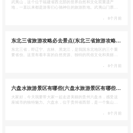
武夷山，这个位于福建省西北部的世界自然和文化双重遗产
地，一直以来都是游客们心驰神往的旅游胜地。武夷山门票多
少钱呢？本 ...
·
8个月前
东北三省旅游攻略必去景点(东北三省旅游攻略必去景点视频介绍)
东北三省，即辽宁、吉林、黑龙江，是我国东北地区的三个重
要省份。这里有着丰富的自然资源、独特的民俗文化和美丽的
自然风光 ...
·
8个月前
六盘水旅游景区有哪些(六盘水旅游景区有哪些景点值得去)
大家好，今天我要带大家一起走进美丽的贵州六盘水，感受这
座城市的独特魅力。六盘水，位于贵州省西部，是一个集山水
风光、民 ...
·
8个月前