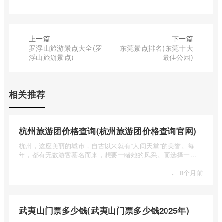
上一篇
下一篇
罗浮山旅游景点大全(罗
东莞景点排名(东莞十大
浮山旅游景点)
最佳公园)
相关推荐
杭州旅游团价格查询(杭州旅游团价格查询官网)
杭州，这座美丽的城市，自古以来就有“人间天堂”的美誉。每
年，都有无数游客慕名而来，想要一睹她的风采。而选择一个
合适的旅 ...
·
8个月前
武夷山门票多少钱(武夷山门票多少钱2025年)