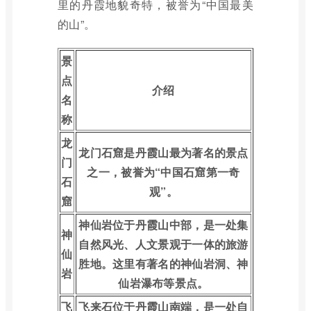
里的丹霞地貌奇特，被誉为“中国最美
的山”。
景
点
介绍
名
称
龙
龙门石窟是丹霞山最为著名的景点
门
之一，被誉为“中国石窟第一奇
石
观”。
窟
神仙岩位于丹霞山中部，是一处集
神
自然风光、人文景观于一体的旅游
仙
胜地。这里有著名的神仙岩洞、神
岩
仙岩瀑布等景点。
飞
飞来石位于丹霞山南端，是一处自