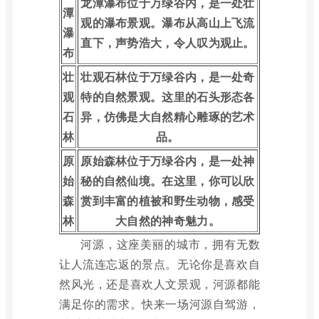
龙潭瀑布位于万绿谷内，是一处壮
潭
观的瀑布景观。瀑布从高山上飞流
瀑
直下，声势浩大，令人叹为观止。
布
壮
壮观石林位于万绿谷内，是一处奇
观
特的自然景观。这里的石头形态各
石
异，仿佛是大自然精心雕琢的艺术
林
品。
原
原始森林位于万绿谷内，是一处神
始
秘的自然仙境。在这里，你可以欣
森
赏到丰富的植被和野生动物，感受
林
大自然的神奇魅力。
河源，这座美丽的城市，拥有无数
让人流连忘返的景点。无论你是喜欢自
然风光，还是喜欢人文景观，河源都能
满足你的需求。快来一场河源自驾游，