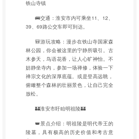
铁山寺镇
🚌交通：淮安市内可乘坐11、12、
39、69路公交车即可到达。
🎒游玩攻略：漫步在铁山寺国家森
林公园，你会被这里的宁静所吸引。古
木参天，鸟语花香，让人心旷神怡。不
妨静坐寺内，参加一场禅修，体验一下
禅宗文化的深厚底蕴。或是登高远眺，
俯瞰整个森林的壮丽景色，让自己完全
放松。
🏰淮安市盱眙明祖陵🏰
👑景点介绍：明祖陵是明代帝王的
陵墓，具有极高的历史价值和考古意