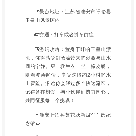
📍景点地址：江苏省淮安市盱眙县
玉皇山风景区内
🚌交通：打车或者拼车前往
🎒游玩攻略：置身于盱眙玉皇山漂
流，你将感受到激流带来的刺激与山水
间的宁静。穿上救生衣，坐上橡皮艇，
随着波涛起伏，享受这段约2小时的水
上冒险。沿途你会经过多个快速流区，
记得紧握划桨，与小伙伴们协力同心，
共同征服每一个挑战！
📜淮安盱眙县黄花塘新四军军部纪
念馆📜