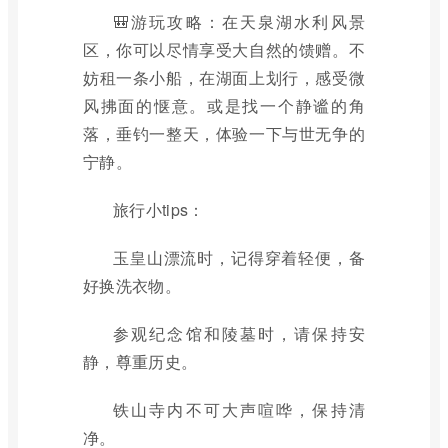
🎒游玩攻略：在天泉湖水利风景
区，你可以尽情享受大自然的馈赠。不
妨租一条小船，在湖面上划行，感受微
风拂面的惬意。或是找一个静谧的角
落，垂钓一整天，体验一下与世无争的
宁静。
旅行小tips：
玉皇山漂流时，记得穿着轻便，备
好换洗衣物。
参观纪念馆和陵墓时，请保持安
静，尊重历史。
铁山寺内不可大声喧哗，保持清
净。