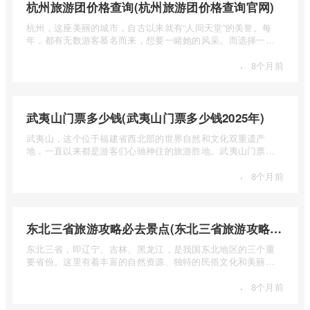
杭州旅游团价格查询(杭州旅游团价格查询官网)
杭州，这座美丽的城市，自古以来就有“人间天堂”的美誉。每
年，都有无数游客慕名而来，想要一睹她的风采。而选择一个
合适的旅 ...
·
8个月前
武夷山门票多少钱(武夷山门票多少钱2025年)
武夷山，这个位于福建省西北部的世界自然和文化双重遗产
地，一直以来都是游客们心驰神往的旅游胜地。武夷山门票多
少钱呢？本 ...
·
8个月前
东北三省旅游攻略必去景点(东北三省旅游攻略必去景点视频介绍)
东北三省，即辽宁、吉林、黑龙江，是我国东北地区的三个重
要省份。这里有着丰富的自然资源、独特的民俗文化和美丽的
自然风光 ...
·
8个月前