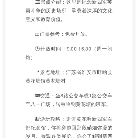
🏛️景点介绍：这里是纪念新四军英
勇斗争的历史场所，承载着深厚的文化
意义和教育价值。
🎫门票参考：免费开放。
🕒开放时间：9:00 16:30（周一闭
馆）
📍景点地址：江苏省淮安市盱眙县
黄花塘镇黄花塘村
🚌交通：坐8路公交车或1路公交车
至八一广场，转乘眙到黄花塘的班车。
🎒游玩攻略：走进黄花塘新四军军
部纪念馆，你将穿越回那段硝烟弥漫的
岁月。参观各类展览，你会了解到新四