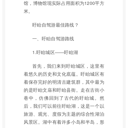
馆，博物馆现实际占用面积为1200平方
米。
盱眙自驾游最佳路线？
一、盱眙自驾游路线
1.盱眙城区——盱眙湖
首先，我们来到盱眙城区，这里有
着悠久的历史和文化底蕴。盱眙城区有
着保存完好的明清古建筑群，其中最为
的是盱眙文庙和盱眙县衙。走在古街小
巷中，仿佛回到了古代的盱眙城。然
后，我们可以前往盱眙湖，这是一个以
旅游、观光、度假为主题的综合性湖泊
风景区。湖中有着许多小岛和半岛，形