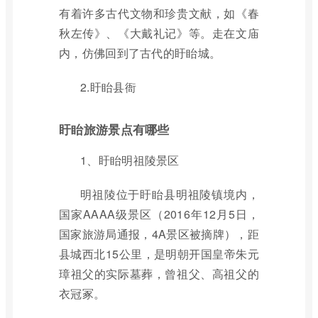
有着许多古代文物和珍贵文献，如《春
秋左传》、《大戴礼记》等。走在文庙
内，仿佛回到了古代的盱眙城。
2.盱眙县衙
盱眙旅游景点有哪些
1、盱眙明祖陵景区
明祖陵位于盱眙县明祖陵镇境内，
国家AAAA级景区（2016年12月5日，
国家旅游局通报，4A景区被摘牌），距
县城西北15公里，是明朝开国皇帝朱元
璋祖父的实际墓葬，曾祖父、高祖父的
衣冠冢。