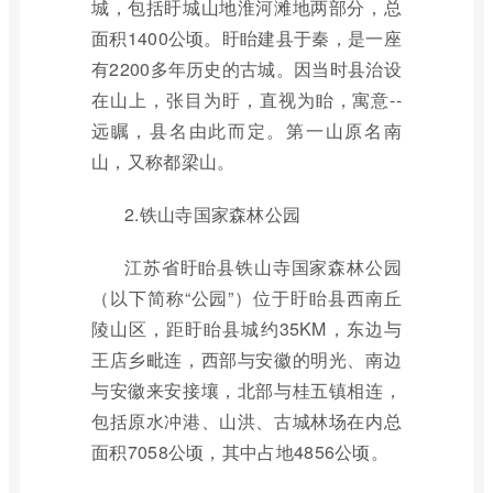
城，包括盱城山地淮河滩地两部分，总
面积1400公顷。盱眙建县于秦，是一座
有2200多年历史的古城。因当时县治设
在山上，张目为盱，直视为眙，寓意--
远瞩，县名由此而定。第一山原名南
山，又称都梁山。
2.铁山寺国家森林公园
江苏省盱眙县铁山寺国家森林公园
（以下简称“公园”）位于盱眙县西南丘
陵山区，距盱眙县城约35KM，东边与
王店乡毗连，西部与安徽的明光、南边
与安徽来安接壤，北部与桂五镇相连，
包括原水冲港、山洪、古城林场在内总
面积7058公顷，其中占地4856公顷。