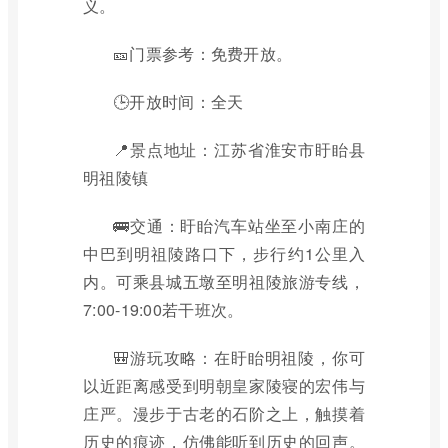
义。
🎫门票参考：免费开放。
🕒开放时间：全天
📍景点地址：江苏省淮安市盱眙县
明祖陵镇
🚌交通：盱眙汽车站坐至小南庄的
中巴到明祖陵路口下，步行约1公里入
内。可乘县城五墩至明祖陵旅游专线，
7:00-19:00若干班次。
🎒游玩攻略：在盱眙明祖陵，你可
以近距离感受到明朝皇家陵寝的宏伟与
庄严。漫步于古老的石阶之上，触摸着
历史的痕迹，仿佛能听到历史的回声。