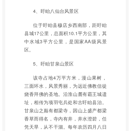
4、盱眙八仙台风景区
位于盱眙县穆店乡西南部，距盱眙
县城17公里，总面积10.1平方公里，其
中水域3平方公里，是国家AA级风景
区。
5、盱眙甘泉山景区
该寺占地4万平方米，漫山果树，
三面环水，风景秀丽，为远近佛教信徒
烧香拜佛的圣地。沿淮山麓有霸王城遗
址，相传为项羽屯兵处和古盱眙县治。
甘泉山之巅有都梁寺，因山上盛产都梁
香草而得名，寺内有井，井水澄碧，任
凭天旱，从不干涸。每年农历四月八日