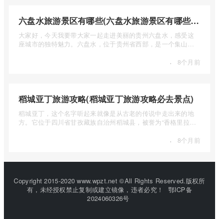
六盘水旅游景区有哪些(六盘水旅游景区有哪些景点值得去)
大家好，今天我要带大家一起走进美丽的贵州六盘水，感受这
座城市的独特魅力。六盘水，位于贵州省西部，是一个集山水
风光、民 ...
·
8个月前
稻城亚丁旅游攻略(稻城亚丁旅游攻略必去景点)
稻城亚丁，这个名字听起来就像是从古老的传说中走出来的地
方。它位于四川省甘孜藏族自治州稻城县，被誉为“香格里拉的
圣地”， ...
·
8个月前
Copyright 2015-2020 www.wpzt.net ©All Rights Reserved.版权所
有，未经授权禁止复制或建立镜像，违者必究！
鄂ICP备
2024060326号