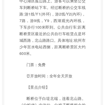
中心湖区孤山路上。游客可以乘坐公交
车到断桥站下车。经过断桥的公交车线
路:游1线/Y1(外环)，游2线/Y2(内环)，
7路，游9线，Y9，西湖观光内环线，
下车步行100米即到。公共自行车:距离
断桥景区最近的公共自行车租赁点是环
城西路，北山路路口。具体地址:杭州市
少年宫水电站西侧，距离断桥景区大约
600米。
门票：免费
⏰开放时间：全年全天开放
【景点介绍】
断桥位于白堤北端，连着北山路。
《白蛇传》中许仙、白娘子断桥相会的