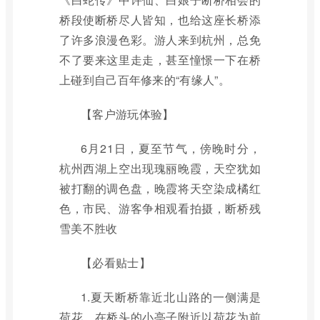
桥段使断桥尽人皆知，也给这座长桥添
了许多浪漫色彩。游人来到杭州，总免
不了要来这里走走，甚至憧憬一下在桥
上碰到自己百年修来的“有缘人”。
【客户游玩体验】
6月21日，夏至节气，傍晚时分，
杭州西湖上空出现瑰丽晚霞，天空犹如
被打翻的调色盘，晚霞将天空染成橘红
色，市民、游客争相观看拍摄，断桥残
雪美不胜收
【必看贴士】
1.夏天断桥靠近北山路的一侧满是
荷花，在桥头的小亭子附近以荷花为前