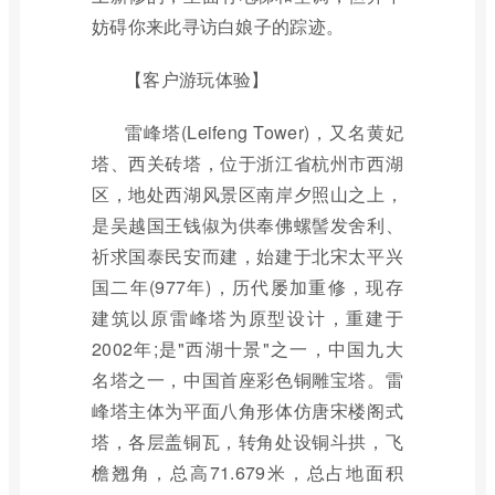
妨碍你来此寻访白娘子的踪迹。
【客户游玩体验】
雷峰塔(Leifeng Tower)，又名黄妃
塔、西关砖塔，位于浙江省杭州市西湖
区，地处西湖风景区南岸夕照山之上，
是吴越国王钱俶为供奉佛螺髻发舍利、
祈求国泰民安而建，始建于北宋太平兴
国二年(977年)，历代屡加重修，现存
建筑以原雷峰塔为原型设计，重建于
2002年;是"西湖十景"之一，中国九大
名塔之一，中国首座彩色铜雕宝塔。雷
峰塔主体为平面八角形体仿唐宋楼阁式
塔，各层盖铜瓦，转角处设铜斗拱，飞
檐翘角，总高71.679米，总占地面积