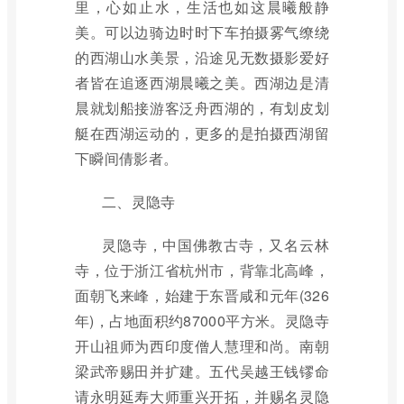
里，心如止水，生活也如这晨曦般静
美。可以边骑边时时下车拍摄雾气缭绕
的西湖山水美景，沿途见无数摄影爱好
者皆在追逐西湖晨曦之美。西湖边是清
晨就划船接游客泛舟西湖的，有划皮划
艇在西湖运动的，更多的是拍摄西湖留
下瞬间倩影者。
二、灵隐寺
灵隐寺，中国佛教古寺，又名云林
寺，位于浙江省杭州市，背靠北高峰，
面朝飞来峰，始建于东晋咸和元年(326
年)，占地面积约87000平方米。灵隐寺
开山祖师为西印度僧人慧理和尚。南朝
梁武帝赐田并扩建。五代吴越王钱镠命
请永明延寿大师重兴开拓，并赐名灵隐