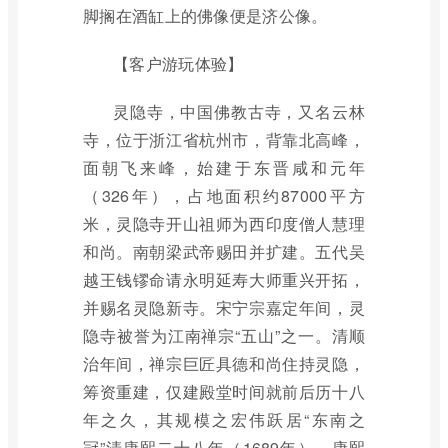
脚搁在酒缸上的佛像便是济公像。
【客户游玩体验】
灵隐寺，中国佛教古寺，又名云林
寺，位于浙江省杭州市，背靠北高峰，
面朝飞来峰，始建于东晋咸和元年
（326年），占地面积约87000平方
米，灵隐寺开山祖师为西印度僧人慧理
和尚。南朝梁武帝赐田并扩建。五代吴
越王钱镠命请永明延寿大师重兴开拓，
并赐名灵隐新寺。宋宁宗嘉定年间，灵
隐寺被誉为江南禅宗“五山”之一。清顺
治年间，禅宗巨匠具德和尚住持灵隐，
筹资重建，仅建殿堂时间就前后历十八
年之久，其规模之宏伟跃居“东南之
冠”清康熙二十八年（1689年），康熙