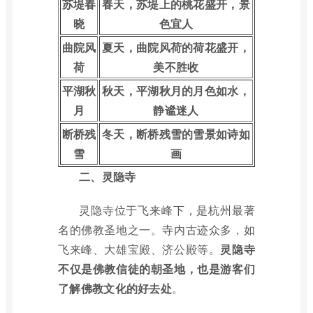
苏堤春
春天，苏堤上的桃花盛开，景
晓
色宜人
曲院风
夏天，曲院风荷的荷花盛开，
荷
美不胜收
平湖秋
秋天，平湖秋月的月色如水，
月
静谧迷人
断桥残
冬天，断桥残雪的雪景如诗如
雪
画
二、灵隐寺
灵隐寺位于飞来峰下，是杭州最著
名的佛教圣地之一。寺内古迹众多，如
飞来峰、大雄宝殿、济公殿等。
灵隐寺
不仅是佛教信徒的朝圣地，也是游客们
了解佛教文化的好去处
。