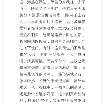
适，游船在湖边，等着你来我往，太阳
西下，映黄了半面湖畔，倍感日子无限
美好！清晨沿西湖白堤一路向孤山行
去，后再沿孤山后山路走，见很多摄影
爱好者在拍鸳鸯戏水，鸳鸯捉食鲤鱼，
捉食昂刺鱼，这可是需极大耐心的活，
长时间地慢慢等，瞬间机会来临时，即
刻按下快门。有时一连几天也拍不到理
想的照片，有时一到就有，运气成分
啊。清晨可以扫码共享单车，走杨公堤
骑向雷锋塔，沿着西湖的林荫小道，听
着鸟儿悦耳的啼鸣，一路飞快地骑行，
微风轻拂，初升的阳光把湖面，描绘成
水天一色，朦胧中，不知所见的是梦，
还是梦中初醒的西湖，这一刻真希望能
把，晨曦给留住，希望在往后的岁月