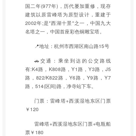
国二年(977年)，历代屡加重修，现存
建筑以原雷峰塔为原型设计，重建于
2002年;是"西湖十景"之一，中国九大
名塔之一，中国首座彩色铜雕宝塔。
📍地址：杭州市西湖区南山路15号
🚗交通：乘坐到达的公交路线
有:K4路，K808路，Y1路，Y3路，J5
路，822/K822路，Y6路，Y9路，Y7
路，514(区间)路，净寺站下车。
门票：雷峰塔+西溪湿地东区门票
￥120
雷峰塔+西溪湿地东区门票+电瓶船
票￥180