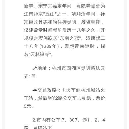
新寺。宋宁宗嘉定年间，灵隐寺被誉为
江南禅宗"五山"之一。清顺治年间，禅
宗巨匠具德和尚住持灵隐，筹资重建，
仅建殿堂时间就前后历十八年之久，其
规模之宏伟跃居"东南之冠"。清康熙二
十八年(1689年)，康熙帝南巡时，赐
名"云林禅寺"。
📍地址：杭州市西湖区灵隐路法云
弄1号
🚗交通攻略：1.火车到杭州城站火
车站，然后坐Y2路公交车去灵隐，票价
3元。
2.市内有公车:7、807、游1、2、4
路，灵隐站下。