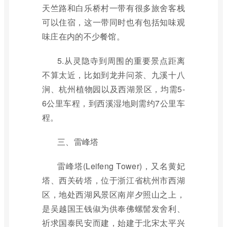
天竺路和白乐桥村一带有很多旅舍客栈
可以住宿，这一带同时也有包括知味观
味庄在内的不少餐馆。
5.从灵隐寺到周围的重要景点距离
不算太近，比如到龙井问茶、九溪十八
涧、杭州植物园以及西湖景区，均需5-
6公里车程，到西溪湿地则需约7公里车
程。
三、雷峰塔
雷峰塔(Leifeng Tower)，又名黄妃
塔、西关砖塔，位于浙江省杭州市西湖
区，地处西湖风景区南岸夕照山之上，
是吴越国王钱俶为供奉佛螺髻发舍利、
祈求国泰民安而建，始建于北宋太平兴