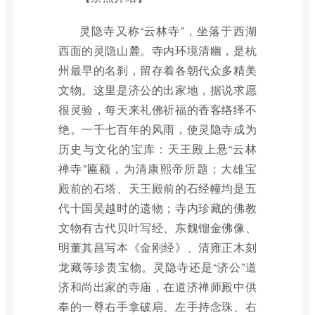
灵隐寺又称“云林寺”，坐落于西湖
西面的灵隐山麓。寺内环境清幽，是杭
州最早的名刹，留存着各朝代众多精美
文物。这里是济公的出家地，据说求愿
很灵验，每天来礼佛祈福的香客络绎不
绝。一千七百年的风雨，使灵隐寺成为
历史与文化的宝库：天王殿上悬“云林
禅寺”匾额，为清康熙帝所题；大雄宝
殿前的石塔、天王殿前的石经幢均是五
代十国吴越时的遗物；寺内珍藏的佛教
文物有古代贝叶写经、东魏镏金佛像、
明董其昌写本《金刚经》、清雍正木刻
龙藏等珍贵宝物。灵隐寺还是“济公”道
济和尚出家的寺庙，在道济禅师殿中供
奉的一尊右手拿破扇、左手持念珠、右