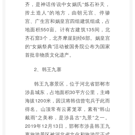
齐，是神话传说中女娲氏“炼石补天，
抟土造人”的地方，由朝元宫、停骖
宫、广生宫和娲皇宫四组建筑组成，占
地面积550亩。计有古建筑135间，北
齐石窟3个，北齐摩崖刻经6部。娲皇宫
的“女娲祭典”活动被国务院公布为国家
首批非物质文化遗产。
2、韩王九寨
韩王九寨景区，位于河北省邯郸市
涉县城东，占地面积30平方公里，主峰
海拔1200米，因汉将韩信曾屯兵于此而
得名。山顶常有云雾笼罩，素有“韩山
戴雨”之美称，是涉县古“九景”之一。
2019年12月13日，邯郸市涉县韩王九
寨旅游景区被河北省文化和旅游厅正式