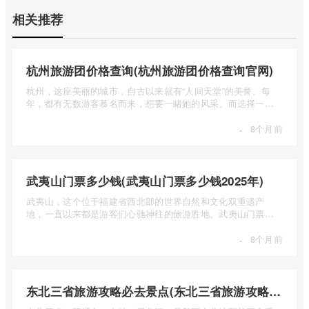
相关推荐
杭州旅游团价格查询(杭州旅游团价格查询官网)
杭州，这座美丽的城市，自古以来就有“人间天堂”的美誉。每
年，都有无数游客慕名而来，想要一睹她的风采。而选择一个
合适的旅 ...
·
8个月前
武夷山门票多少钱(武夷山门票多少钱2025年)
武夷山，这个位于福建省西北部的世界自然和文化双重遗产
地，一直以来都是游客们心驰神往的旅游胜地。武夷山门票多
少钱呢？本 ...
·
8个月前
东北三省旅游攻略必去景点(东北三省旅游攻略必去景点视频介绍)