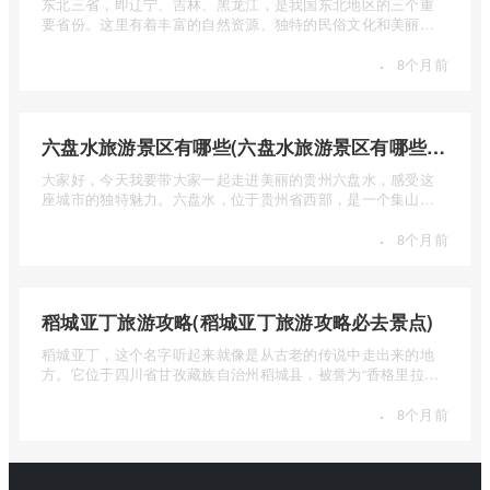
东北三省，即辽宁、吉林、黑龙江，是我国东北地区的三个重
要省份。这里有着丰富的自然资源、独特的民俗文化和美丽的
自然风光 ...
·
8个月前
六盘水旅游景区有哪些(六盘水旅游景区有哪些景点值得去)
大家好，今天我要带大家一起走进美丽的贵州六盘水，感受这
座城市的独特魅力。六盘水，位于贵州省西部，是一个集山水
风光、民 ...
·
8个月前
稻城亚丁旅游攻略(稻城亚丁旅游攻略必去景点)
稻城亚丁，这个名字听起来就像是从古老的传说中走出来的地
方。它位于四川省甘孜藏族自治州稻城县，被誉为“香格里拉的
圣地”， ...
·
8个月前