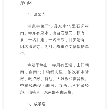
深山区。
4、清泉寺
清泉寺位于涉县东南15里石岗村
南。寺东有泉水，出自石壁间，原有二
泉，一名甘露，一名玉液，甘美清香，
因名清泉寺。为河北省重点文物保护单
位。
寺建于半山，寺周有围墙，山门朝
南，自南北中轴线向里，依次有水陆
殿、毗卢殿、荷池、大雄殿和雷音殿。
中轴线两侧为厢房。寺西北角有藏经
殿、仙镜台，东南部有伽蓝殿。
5、成汤庙