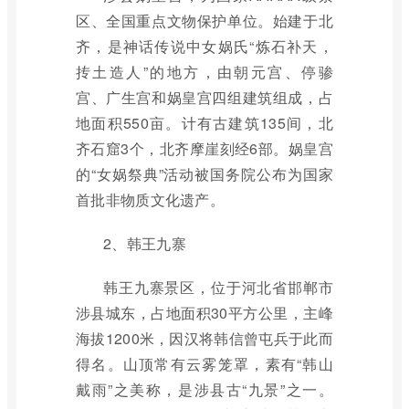
区、全国重点文物保护单位。始建于北
齐，是神话传说中女娲氏“炼石补天，
抟土造人”的地方，由朝元宫、停骖
宫、广生宫和娲皇宫四组建筑组成，占
地面积550亩。计有古建筑135间，北
齐石窟3个，北齐摩崖刻经6部。娲皇宫
的“女娲祭典”活动被国务院公布为国家
首批非物质文化遗产。
2、韩王九寨
韩王九寨景区，位于河北省邯郸市
涉县城东，占地面积30平方公里，主峰
海拔1200米，因汉将韩信曾屯兵于此而
得名。山顶常有云雾笼罩，素有“韩山
戴雨”之美称，是涉县古“九景”之一。