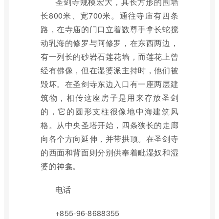
圣剑寺规模宏大，其长方形的围墙
长800米、宽700米。通往寺庙有四条
路，在寺庙的门口立着数尊手拿长蛇搅
动乳海的修罗与阿修罗，在东西两边，
有一列长的砂岩石莲花墙，而莲花上曾
经有佛像，但在湿婆派主持时，他们被
毁坏。在圣剑寺东边入口有一座两层建
筑物，相传这座房子是用来存放圣剑
的，它的圆形支柱很像地中海建筑风
格。从中央圣塔开始，四条狭长的走廊
向各个方向延伸，并带拱顶。在圣剑寺
的西面和背面则分别供奉着毗湿奴和湿
婆的神龛。
电话
+855-96-8688355