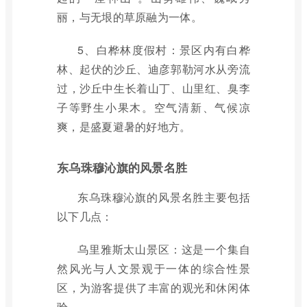
丽，与无垠的草原融为一体。
5、白桦林度假村：景区内有白桦
林、起伏的沙丘、迪彦郭勒河水从旁流
过，沙丘中生长着山丁、山里红、臭李
子等野生小果木。空气清新、气候凉
爽，是盛夏避暑的好地方。
东乌珠穆沁旗的风景名胜
东乌珠穆沁旗的风景名胜主要包括
以下几点：
乌里雅斯太山景区：这是一个集自
然风光与人文景观于一体的综合性景
区，为游客提供了丰富的观光和休闲体
验。