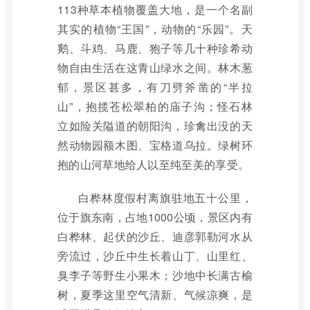
113种草本植物覆盖大地，是一个名副
其实的植物“王国”，动物的“乐园”。天
鹅、斗鸡、马鹿、狍子等几十种珍希动
物自由生活在这青山绿水之间。林木葱
郁，景区甚多，有刀劈斧凿的“半拉
山”，抱揽苍松翠柏的庙子沟；怪石林
立如险关隘道的朝阳沟，珍禽出没的天
然动物园额木图、宝格道乌拉。绿树环
抱的山河草地给人以至纯至美的享受。
白桦林度假村离旗驻地五十公里，
位于旗东南，占地1000公顷，景区内有
白桦林、起伏的沙丘、迪彦郭勒河水从
旁流过，沙丘中生长着山丁、山里红、
臭李子等野生小果木；沙地中长满古榆
树，夏季这里空气清新、气候凉爽，是