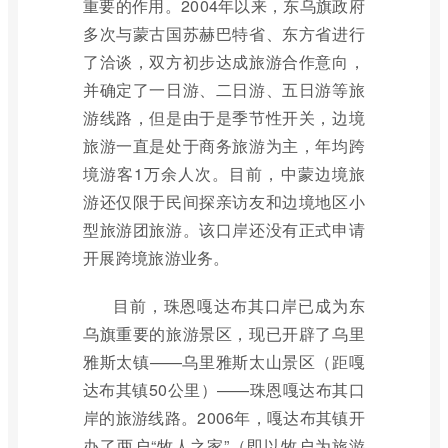
重要的作用。2004年以来，东乌旗政府
多次与蒙古国苏赫巴特省、东方省进行
了洽谈，双方初步达成旅游合作意向，
并确定了一日游、二日游、五日游等旅
游线路，但是由于是季节性开关，边境
旅游一直是处于商务旅游为主，年均跨
境游客1万余人次。目前，中蒙边境旅
游还仅限于民间探亲访友和边境地区小
型旅游团旅游。该口岸还没有正式申请
开展跨境旅游业务。
目前，珠恩嘎达布其口岸已成为东
乌旗重要的旅游景区，现已开辟了乌里
雅斯太镇——乌里雅斯太山景区（距嘎
达布其镇50公里）——珠恩嘎达布其口
岸的旅游线路。2006年，嘎达布其镇开
办了两户“牧人之家”（即以牧户为旅游