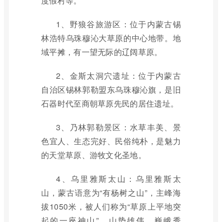
度假村等。
1、野狼谷旅游区：位于内蒙古锡
林浩特乌珠穆沁大草原的中心地带。地
域平摊，有一望无际的辽阔草原。
2、金斯太洞穴遗址：位于内蒙古
自治区锡林郭勒盟东乌珠穆沁旗，是旧
石器时代至商朝草原先民的居住遗址。
3、乃林郭勒景区：水草丰美、景
色宜人、生态完好、民俗纯朴，是魅力
的天堂草原、游牧文化圣地。
4、乌里雅斯太山：乌里雅斯太
山，蒙古语意为“有杨树之山”，主峰海
拔1050米，被人们称为“草原上平地突
起的一座神山”。山势雄伟、巍峨秀