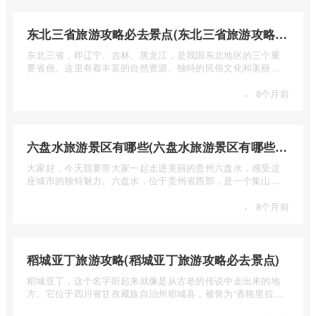
东北三省旅游攻略必去景点(东北三省旅游攻略必去景点视频介绍)
东北三省，即辽宁、吉林、黑龙江，是我国东北地区的三个重
要省份。这里有着丰富的自然资源、独特的民俗文化和美丽的
自然风光 ...
·
8个月前
六盘水旅游景区有哪些(六盘水旅游景区有哪些景点值得去)
大家好，今天我要带大家一起走进美丽的贵州六盘水，感受这
座城市的独特魅力。六盘水，位于贵州省西部，是一个集山水
风光、民 ...
·
8个月前
稻城亚丁旅游攻略(稻城亚丁旅游攻略必去景点)
稻城亚丁，这个名字听起来就像是从古老的传说中走出来的地
方。它位于四川省甘孜藏族自治州稻城县，被誉为“香格里拉的
圣地”， ...