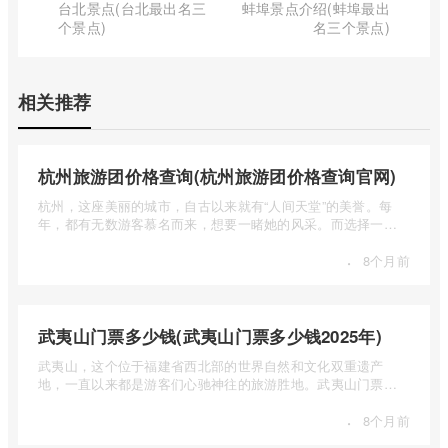
台北景点(台北最出名三
蚌埠景点介绍(蚌埠最出
个景点)
名三个景点)
相关推荐
杭州旅游团价格查询(杭州旅游团价格查询官网)
杭州，这座美丽的城市，自古以来就有“人间天堂”的美誉。每
年，都有无数游客慕名而来，想要一睹她的风采。而选择一个
合适的旅 ...
·
8个月前
武夷山门票多少钱(武夷山门票多少钱2025年)
武夷山，这个位于福建省西北部的世界自然和文化双重遗产
地，一直以来都是游客们心驰神往的旅游胜地。武夷山门票多
少钱呢？本 ...
·
8个月前