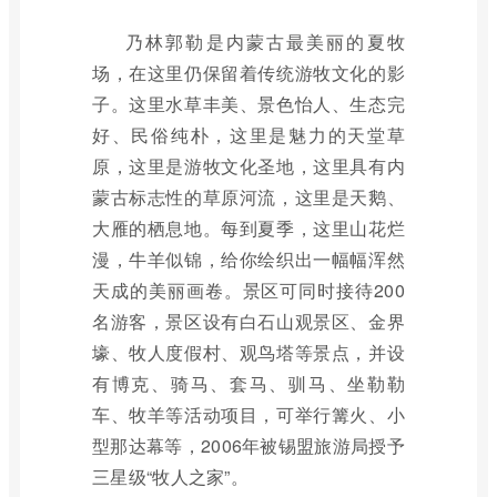
乃林郭勒是内蒙古最美丽的夏牧
场，在这里仍保留着传统游牧文化的影
子。这里水草丰美、景色怡人、生态完
好、民俗纯朴，这里是魅力的天堂草
原，这里是游牧文化圣地，这里具有内
蒙古标志性的草原河流，这里是天鹅、
大雁的栖息地。每到夏季，这里山花烂
漫，牛羊似锦，给你绘织出一幅幅浑然
天成的美丽画卷。景区可同时接待200
名游客，景区设有白石山观景区、金界
壕、牧人度假村、观鸟塔等景点，并设
有博克、骑马、套马、驯马、坐勒勒
车、牧羊等活动项目，可举行篝火、小
型那达幕等，2006年被锡盟旅游局授予
三星级“牧人之家”。