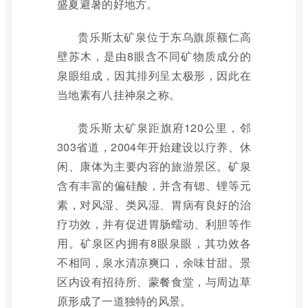
盛夏避暑的好地方。
贵乐斯太矿泉位于东乌旗原额仁高
壁苏木，是由8眼含不同矿物质成分的
泉眼组成，因其排列呈太极形，因此在
当地素有八挂神泉之称。
贵乐斯太矿泉距旗府120公里，邻
303省道，2004年开始建设以疗养、休
闲、康体为主要内容的旅游景区。矿泉
含有丰富的偏硅酸，并含有锶、锂等元
素，对风湿、类风湿、胃病有良好的治
疗功效，并有促进胃肠蠕动、利胆等作
用。矿泉区内拥有8眼泉眼，其功效各
不相同，泉水清凉爽口，余味甘甜。景
区内设有招待所、蒙餐食堂，与周边草
原形成了一道独特的风景。