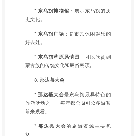
*
东乌旗博物馆
：展示东乌旗的历
史文化。
*
东乌旗广场
：是市民休闲娱乐的
好去处。
*
东乌旗草原风情园
：可以欣赏到
蒙古族的传统文化和民俗表演。
3.
那达慕大会
*
那达慕大会
是东乌旗最具特色的
旅游活动之一，每年都会吸引众多游客
前来观看。
*
那达慕大会
的旅游资源主要包
括：