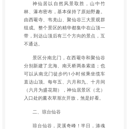
神仙居以自然风景取胜，山中竹
林、瀑布密布，基本保持了原始野趣。
由西罨寺、韦羌山、聚仙谷三大景观群
组成。整个景区的精华都集中在山顶一
带，到达山顶后有三个方向的景点，互
不通达。
景区分南北门，在西罨寺和聚仙谷
分别新建了北海、南天桥两条索道；也
可以从南北门徒步约1小时候乘坐缆车
直达山顶。每年五、六月和九、十月间
（六月为盛花期），神仙居景区（北）
入口处的薰衣草渐次开放，煞是好看。
二、琼台仙谷
琼台仙谷，灵溪奇峰！半日，涤魂