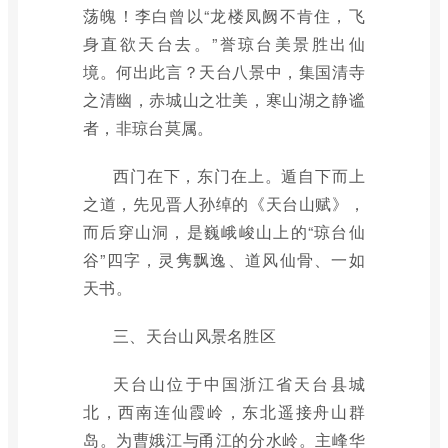
荡魄！李白曾以“龙楼凤阙不肯住，飞
身直欲天台去。”誉琼台美景胜出仙
境。何出此言？天台八景中，集国清寺
之清幽，赤城山之壮美，寒山湖之静谧
者，非琼台莫属。
西门在下，东门在上。遁自下而上
之道，先见晋人孙绰的《天台山赋》，
而后穿山洞，是巍峨峻山上的“琼台仙
谷”四字，灵隽飘逸、道风仙骨、一如
天书。
三、天台山风景名胜区
天台山位于中国浙江省天台县城
北，西南连仙霞岭，东北遥接舟山群
岛。为曹娥江与甬江的分水岭。主峰华