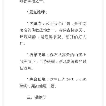
道教圣地之一。
*
景点推荐
：
*
国清寺
：位于天台山麓，是江南
著名的佛教圣地之一。寺内古树参天，
环境幽静，是游客参观、朝拜的好去
处。
*
石梁飞瀑
：瀑布从高耸的山崖上
倾泻而下，气势磅礴，是观赏瀑布的最
佳地点。
*
琼台仙境
：这里山峦起伏，云雾
缭绕，宛如仙境一般。
三、温岭市