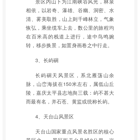
景区内山下为江南峡谷风光，林泉
相依，以岩奇、瀑雄、谷幽、洞密、水
清、雾美取胜，山上则千峰林立，气象
恢弘，乘坐缆车上去，数公里的旅程均
在百米高的栈道上进行，途中鸟鸣婉
转，移步换景，如置身画卷之中行走。
3、长屿硐
长屿硐天风景区，系北雁荡山余
脉，山峦海拔在150米左右，属低山丘
陵，嘉庆太平县志地舆三载：屿不甚大
而最有名，并石苍、黄监或统称长屿。
4、天台山风景区
天台山国家重点风景名胜区的核心