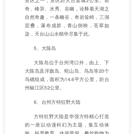
景区之一，景区距天台县城2公里。岩
奇、峰异、水秀、谷幽，诠释着天湖之
自然奇趣，一条幽谷，奇岩耸峙，三湖
层叠，瀑布成群，青山倒映，苍翠如
染，天台山山水精华尽集于此。
5、大陈岛
大陈岛位于台州湾口外，由上、下
大陈岛及洋旗岛、蛇山岛、鸟岛等20个
鸟礁组成，面积为14.6平方公里，距台
州椒江区52公里。
6、台州方特狂野大陆
方特狂野大陆是华强方特精心打造
的一座以动漫科幻为主题，集互动体
验、科普教育、休闲度假、餐饮购物为