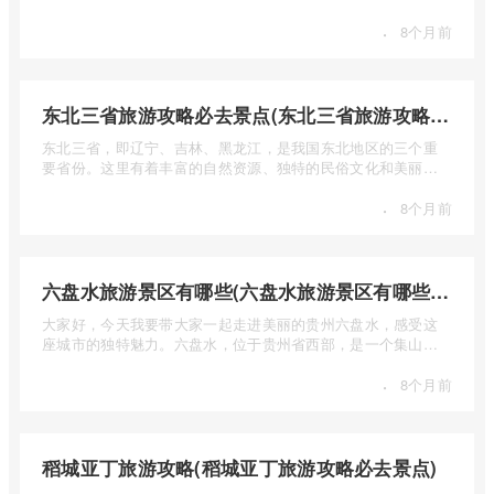
少钱呢？本 ...
·
8个月前
东北三省旅游攻略必去景点(东北三省旅游攻略必去景点视频介绍)
东北三省，即辽宁、吉林、黑龙江，是我国东北地区的三个重
要省份。这里有着丰富的自然资源、独特的民俗文化和美丽的
自然风光 ...
·
8个月前
六盘水旅游景区有哪些(六盘水旅游景区有哪些景点值得去)
大家好，今天我要带大家一起走进美丽的贵州六盘水，感受这
座城市的独特魅力。六盘水，位于贵州省西部，是一个集山水
风光、民 ...
·
8个月前
稻城亚丁旅游攻略(稻城亚丁旅游攻略必去景点)