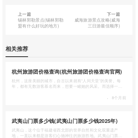
上一篇
下一篇
锡林郭勒景点(锡林郭勒
威海旅游景点攻略(威海
盟有什么好玩的地方)
三日游最佳顺序)
相关推荐
杭州旅游团价格查询(杭州旅游团价格查询官网)
杭州，这座美丽的城市，自古以来就有“人间天堂”的美誉。每
年，都有无数游客慕名而来，想要一睹她的风采。而选择一个
合适的旅 ...
·
8个月前
武夷山门票多少钱(武夷山门票多少钱2025年)
武夷山，这个位于福建省西北部的世界自然和文化双重遗产
地，一直以来都是游客们心驰神往的旅游胜地。武夷山门票多