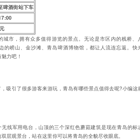
至啤酒街站下车
17:00
0元
的城市，拥有众多值得游览的景点。无论是市区内的栈桥、
边的崂山、金沙滩、青岛啤酒博物馆，都让人流连忘返。快
与魅力吧！
市，吸引了很多游客来游玩，青岛有哪些景点值得去呢?小编这
个无线军用电台，山顶的三个深红色蘑菇建筑是现在青岛的标
的双层观景台，站在这里你可以将青岛的全貌尽收眼底。