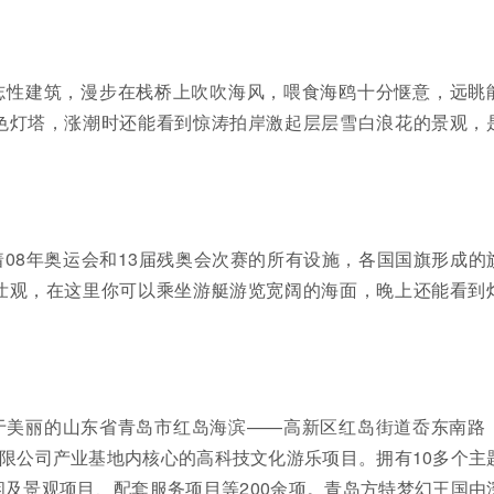
志性建筑，漫步在栈桥上吹吹海风，喂食海鸥十分惬意，远眺
色灯塔，涨潮时还能看到惊涛拍岸激起层层雪白浪花的景观，
。
08年奥运会和13届残奥会次赛的所有设施，各国国旗形成的
壮观，在这里你可以乘坐游艇游览宽阔的海面，晚上还能看到
于美丽的山东省青岛市红岛海滨——高新区红岛街道岙东南路
有限公司产业基地内核心的高科技文化游乐项目。拥有10多个主
及景观项目、配套服务项目等200余项。青岛方特梦幻王国由