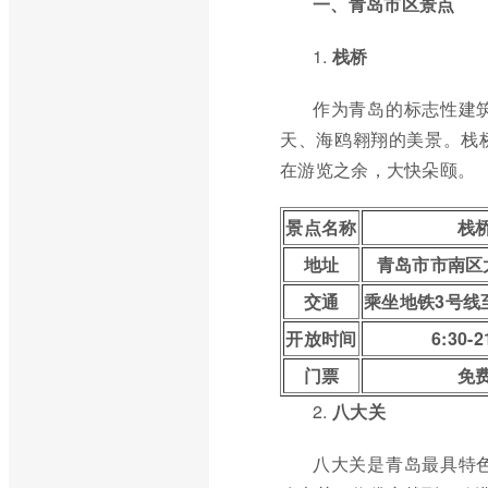
一、青岛市区景点
1.
栈桥
作为青岛的标志性建
天、海鸥翱翔的美景。栈
在游览之余，大快朵颐。
景点名称
栈
地址
青岛市市南区
交通
乘坐地铁3号线
开放时间
6:30-2
门票
免
2.
八大关
八大关是青岛最具特