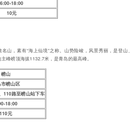
6:00-18:00
10元
教名山，素有“海上仙境”之称。山势险峻，风景秀丽，是登山
主峰崂顶海拔1132.7米，是青岛的最高峰。
崂山
岛市崂山区
、110路至崂山站下车
00-18:00
110元