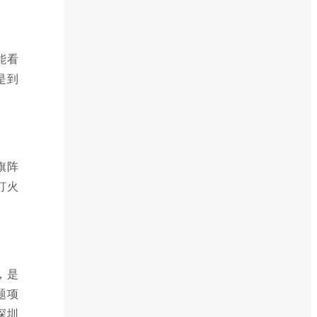
能看
是到
旗阵
灯火
，是
题项
深圳