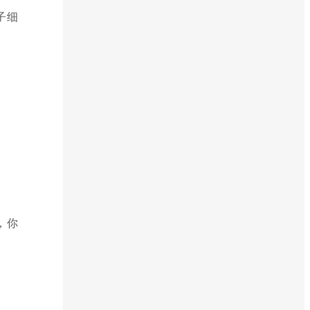
子细
，你