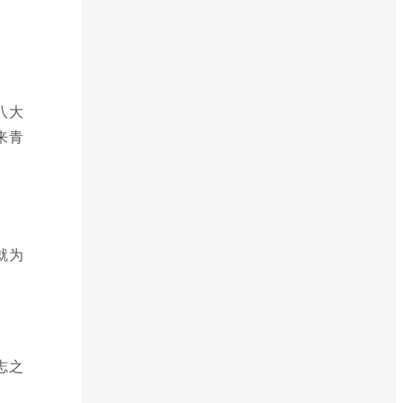
八大
来青
就为
志之