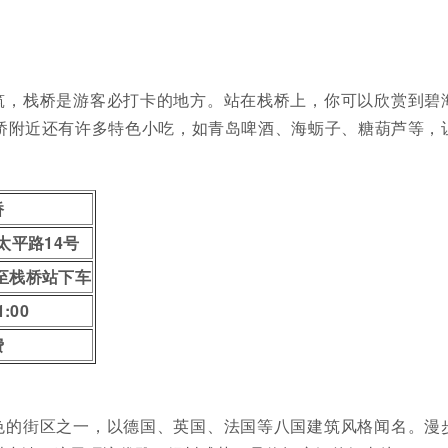
筑，栈桥是游客必打卡的地方。站在栈桥上，你可以欣赏到碧
桥附近还有许多特色小吃，如青岛啤酒、海蛎子、糖葫芦等，
桥
太平路14号
至栈桥站下车
1:00
费
色的街区之一，以德国、英国、法国等八国建筑风格闻名。漫