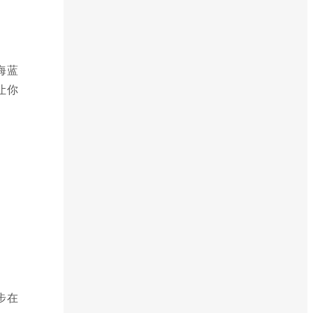
海蓝
让你
步在