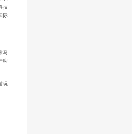
科技
国际
靠马
产啤
游玩