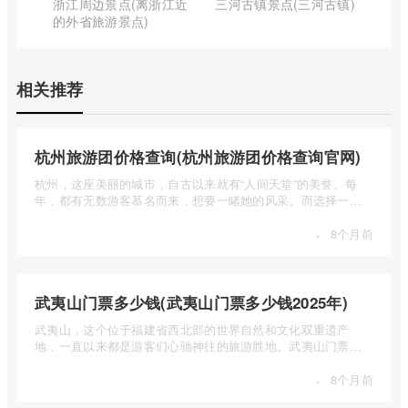
浙江周边景点(离浙江近
三河古镇景点(三河古镇)
的外省旅游景点)
相关推荐
杭州旅游团价格查询(杭州旅游团价格查询官网)
杭州，这座美丽的城市，自古以来就有“人间天堂”的美誉。每
年，都有无数游客慕名而来，想要一睹她的风采。而选择一个
合适的旅 ...
·
8个月前
武夷山门票多少钱(武夷山门票多少钱2025年)
武夷山，这个位于福建省西北部的世界自然和文化双重遗产
地，一直以来都是游客们心驰神往的旅游胜地。武夷山门票多
少钱呢？本 ...
·
8个月前