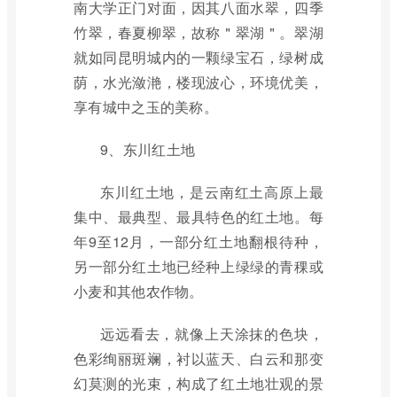
南大学正门对面，因其八面水翠，四季
竹翠，春夏柳翠，故称＂翠湖＂。翠湖
就如同昆明城内的一颗绿宝石，绿树成
荫，水光潋滟，楼现波心，环境优美，
享有城中之玉的美称。
9、东川红土地
东川红土地，是云南红土高原上最
集中、最典型、最具特色的红土地。每
年9至12月，一部分红土地翻根待种，
另一部分红土地已经种上绿绿的青稞或
小麦和其他农作物。
远远看去，就像上天涂抹的色块，
色彩绚丽斑斓，衬以蓝天、白云和那变
幻莫测的光束，构成了红土地壮观的景