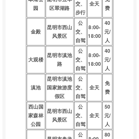
交、
全天
园
区翠湖路
费
步行
公
40
昆明市西山
8:00-
金殿
交、
元/
风景区
18:00
自驾
人
公
40
昆明市滇池
8:00-
大观楼
交、
元/
路
18:00
自驾
人
昆明市滇池
公
免
滇池
国家旅游度
交、
全天
费
假区
自驾
西山国
公
50
昆明市西山
家森林
交、
全天
元/
风景区
公园
自驾
人
公
80
昆明市盘龙
8:00-