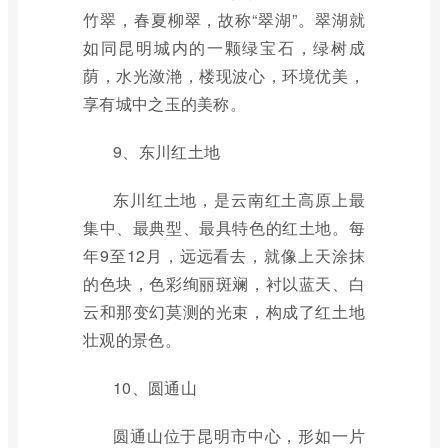
竹翠，春夏柳翠，故称“翠湖”。翠湖就
如同昆明城内的一颗绿宝石，绿树成
荫，水光潋滟，楼现波心，环境优美，
享有城中之玉的美称。
9、东川红土地
东川红土地，是云南红土高原上最
集中、最典型、最具特色的红土地。每
年9至12月，远远看去，就像上天涂抹
的色块，色彩绚丽斑斓，衬以蓝天、白
云和那变幻莫测的光束，构成了红土地
壮观的景色。
10、圆通山
圆通山位于昆明市中心，形如一片