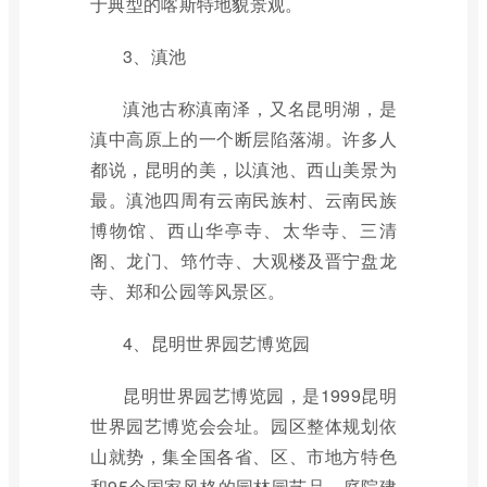
于典型的喀斯特地貌景观。
3、滇池
滇池古称滇南泽，又名昆明湖，是
滇中高原上的一个断层陷落湖。许多人
都说，昆明的美，以滇池、西山美景为
最。滇池四周有云南民族村、云南民族
博物馆、西山华亭寺、太华寺、三清
阁、龙门、筇竹寺、大观楼及晋宁盘龙
寺、郑和公园等风景区。
4、昆明世界园艺博览园
昆明世界园艺博览园，是1999昆明
世界园艺博览会会址。园区整体规划依
山就势，集全国各省、区、市地方特色
和95个国家风格的园林园艺品，庭院建