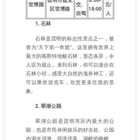
世博园
交、
元/
区世博路
18:00
自驾
人
1. 石林
石林是昆明的标志性景点之一，被
誉为“天下第一奇观”。这里拥有世界上
最大的喀斯特地貌石林，形态各异，令
人叹为观止。来到石林，你可以漫步在
石林小径，感受大自然的鬼斧神工，还
可以乘坐游览车，欣赏更多壮观的景
象。
2. 翠湖公园
翠湖公园是昆明市区内最大的公
园，也是市民休闲娱乐的好去处。公园
内湖水清澈，环境优美，湖畔的柳树、