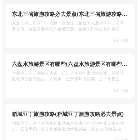
东北三省旅游攻略必去景点(东北三省旅游攻略必去景点视频介绍)
东北三省，即辽宁、吉林、黑龙江，是我国东北地区的三个重
要省份。这里有着丰富的自然资源、独特的民俗文化和美丽的
自然风光 ...
·
8个月前
六盘水旅游景区有哪些(六盘水旅游景区有哪些景点值得去)
大家好，今天我要带大家一起走进美丽的贵州六盘水，感受这
座城市的独特魅力。六盘水，位于贵州省西部，是一个集山水
风光、民 ...
·
8个月前
稻城亚丁旅游攻略(稻城亚丁旅游攻略必去景点)
稻城亚丁，这个名字听起来就像是从古老的传说中走出来的地
方。它位于四川省甘孜藏族自治州稻城县，被誉为“香格里拉的
圣地”， ...