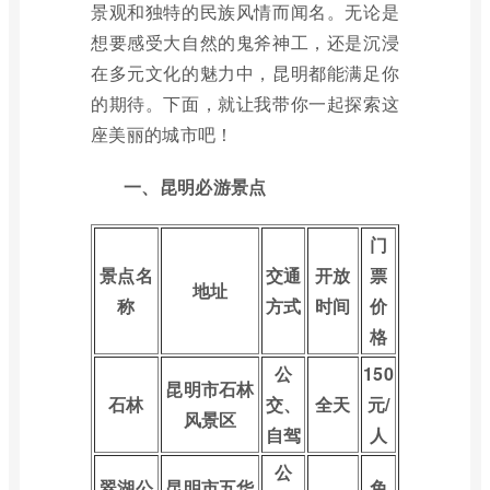
景观和独特的民族风情而闻名。无论是
想要感受大自然的鬼斧神工，还是沉浸
在多元文化的魅力中，昆明都能满足你
的期待。下面，就让我带你一起探索这
座美丽的城市吧！
一、昆明必游景点
门
景点名
交通
开放
票
地址
称
方式
时间
价
格
公
150
昆明市石林
石林
交、
全天
元/
风景区
自驾
人
公
翠湖公
昆明市五华
免