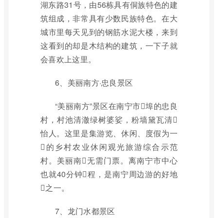
湖东路31号，由56栋具有侗族特色的建
筑组成，非常具有少数民族特色。在大
城市里每天见到的钢筋水泥大楼，来到
这看到的却是木结构的建筑，一下子就
会喜欢上这里。
6、美丽南方·忠良景区
“美丽南方”景区在南宁市埠的忠良
村，村池清澈绿树婆娑，粉墙黛瓦清
怡人。这里是集游览、休闲、度假为一
的乡村农业休闲观光旅游综合示范
村。美丽南无需门票。离南宁市中心
也就40分钟程，是南宁周边游的好地
之一。
7、龙门水都景区