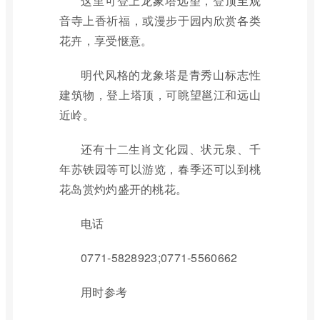
这里可登上龙象塔远望，登顶至观
音寺上香祈福，或漫步于园内欣赏各类
花卉，享受惬意。
明代风格的龙象塔是青秀山标志性
建筑物，登上塔顶，可眺望邕江和远山
近岭。
还有十二生肖文化园、状元泉、千
年苏铁园等可以游览，春季还可以到桃
花岛赏灼灼盛开的桃花。
电话
0771-5828923;0771-5560662
用时参考