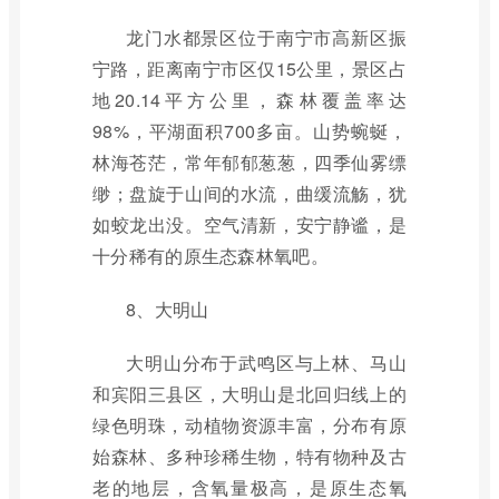
龙门水都景区位于南宁市高新区振
宁路，距离南宁市区仅15公里，景区占
地20.14平方公里，森林覆盖率达
98%，平湖面积700多亩。山势蜿蜒，
林海苍茫，常年郁郁葱葱，四季仙雾缥
缈；盘旋于山间的水流，曲缓流觞，犹
如蛟龙出没。空气清新，安宁静谧，是
十分稀有的原生态森林氧吧。
8、大明山
大明山分布于武鸣区与上林、马山
和宾阳三县区，大明山是北回归线上的
绿色明珠，动植物资源丰富，分布有原
始森林、多种珍稀生物，特有物种及古
老的地层，含氧量极高，是原生态氧