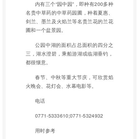
内有三个“园中园”，即种有200多种
名贵中草药的中草药园圃，种着夏惠、
剑兰、墨兰及火焰兰等名贵兰花的兰花
圃和一个盆景园。
公园中湖的面积占总面积的四分之
三，湖水澄碧，乘船游湖或临湖垂钓，
都很惬意。
春节、中秋等重大节庆，可欣赏焰
火晚会、花灯会、水幕电影等。
电话
0771-5333610;0771-5324932
用时参考