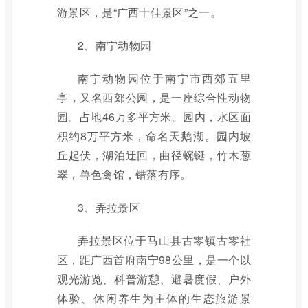
游景区，是“广西十佳景区”之一。
2、南宁动物园
南宁动物园位于南宁市西郊五里
亭，又名西郊公园，是一座综合性动物
园。占地46万多平方米。园内，水区面
积约8万平方米，命名天鹅湖。园内坡
丘起伏，湖泊迂回，曲径蜿蜒，竹木葱
翠，兽色禽馆，错落有序。
3、弄拉景区
弄拉景区位于马山县古零镇古零社
区，距广西首府南宁98公里，是一个以
观光游览、科普游憩、避暑度假、户外
体验、休闲养生为主体的生态旅游景