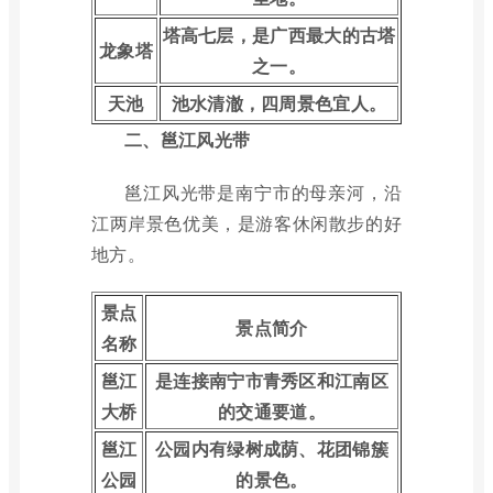
塔高七层，是广西最大的古塔
龙象塔
之一。
天池
池水清澈，四周景色宜人。
二、邕江风光带
邕江风光带是南宁市的母亲河，沿
江两岸景色优美，是游客休闲散步的好
地方。
景点
景点简介
名称
邕江
是连接南宁市青秀区和江南区
大桥
的交通要道。
邕江
公园内有绿树成荫、花团锦簇
公园
的景色。