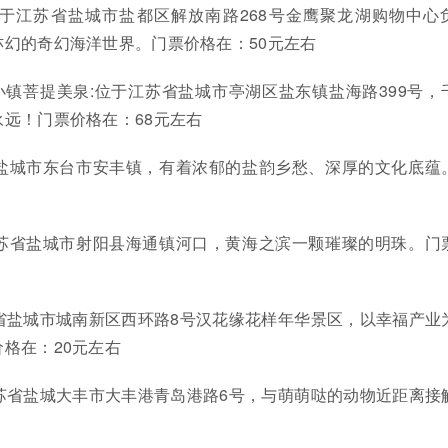
位于江苏省盐城市盐都区解放南路268号金鹰聚龙湖购物中心
幻的奇幻海洋世界。门票价格在：50元左右
镇菩提美泉:位于江苏省盐城市亭湖区盐东镇盐海路399号，
远！门票价格在：68元左右
省盐城市东台市安丰镇，有着浓郁的盐韵乡愁、深厚的文化底蕴
江苏省盐城市射阳县海通镇河口，黄海之滨一颗璀璨的明珠。门
省盐城市城南新区西环路8号汉花缘花样年华景区，以幸福产业
格在：20元左右
苏省盐城大丰市大丰港青岛港路6号，与萌萌哒的动物近距离接