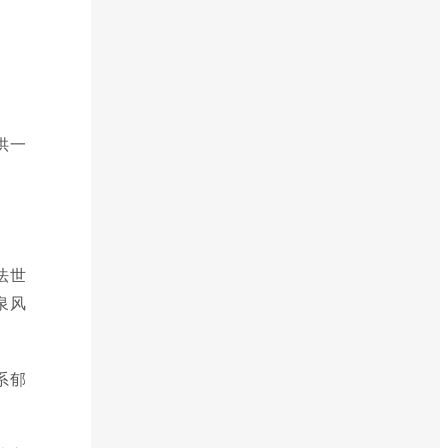
供一
法世
泉风
系郁