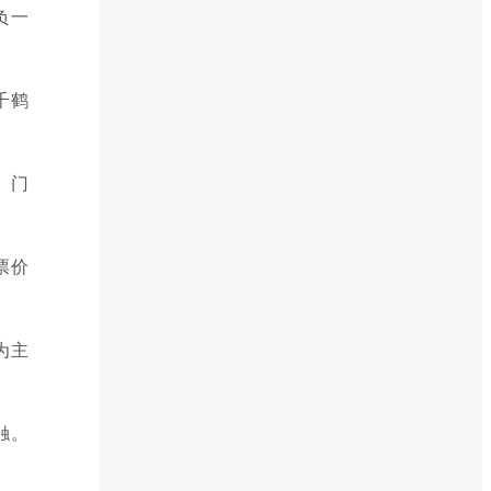
负一
千鹤
。门
票价
为主
触。