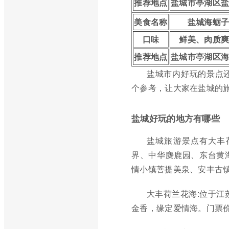
推荐地点
盐城市亭湖区
美食名称
盐城海蛎
口味
鲜美、肉质
推荐地点
盐城市亭湖区
盐城市内好玩的景点
个参考，让大家在盐城的
盐城好玩的地方有哪些
盐城旅游景点有大丰
界、中华麋鹿园、东台黄
情小镇菩提美泉、安丰古
大丰荷兰花海:位于江
金香，缘定爱情海。门票价