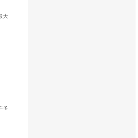
最大
许多