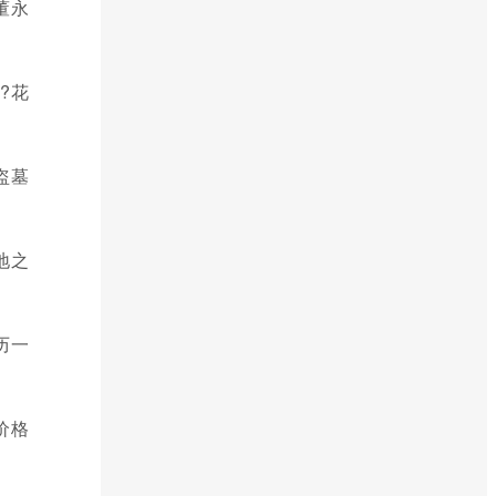
董永
?花
盗墓
地之
历一
价格