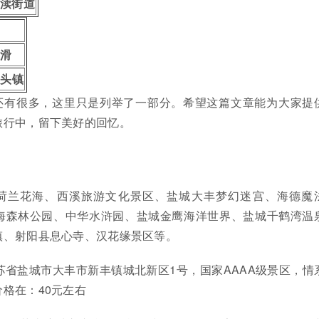
盐渎街道
子
爽滑
海头镇
还有很多，这里只是列举了一部分。希望这篇文章能为大家提
旅行中，留下美好的回忆。
荷兰花海、西溪旅游文化景区、盐城大丰梦幻迷宫、海德魔
海森林公园、中华水浒园、盐城金鹰海洋世界、盐城千鹤湾温
镇、射阳县息心寺、汉花缘景区等。
苏省盐城市大丰市新丰镇城北新区1号，国家AAAA级景区，情
格在：40元左右