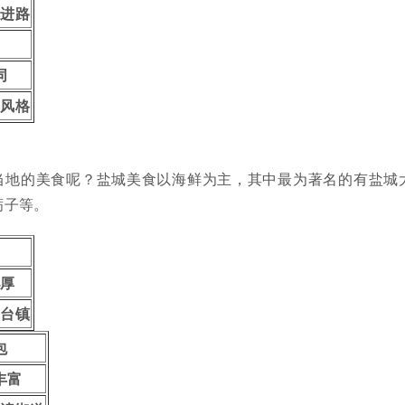
东进路
同
筑风格
当地的美食呢？盐城美食以海鲜为主，其中最为著名的有盐城
蛎子等。
蟹
肥厚
东台镇
包
丰富