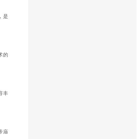
，是
术的
容丰
帝庙