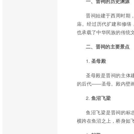
一、晋祠的历史渊源
晋祠始建于西周时期，
庙。经过历代扩建和修缮
也承载了中华民族的传统
二、晋祠的主要景点
1.
圣母殿
圣母殿是晋祠的主体
的后代——圣母。殿内壁画
2.
鱼沼飞梁
鱼沼飞梁是晋祠的标
横跨在鱼沼之上，桥身如飞