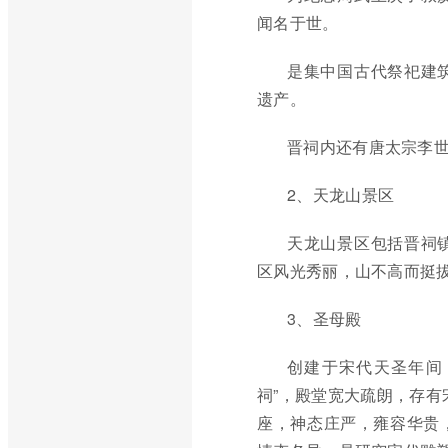
闻名于世。
是集中国古代祭祀建
遗产。
晋祠内还有唐太宗李
2、天龙山景区
天龙山景区包括晋祠
区风光秀丽，山不高而挺
3、圣母殿
创建于宋代天圣年间（
祠”，殿堂宽大疏朗，存有
座，神态庄严，雍容华贵