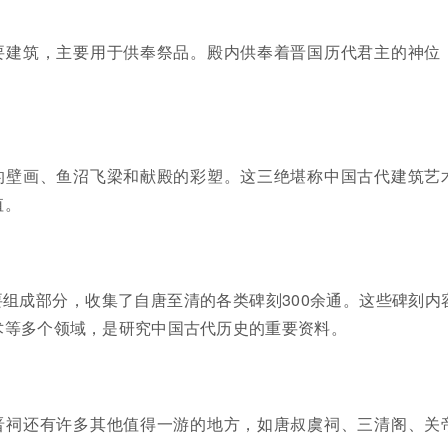
要建筑，主要用于供奉祭品。殿内供奉着晋国历代君主的神位
的壁画、鱼沼飞梁和献殿的彩塑。这三绝堪称中国古代建筑艺
值。
组成部分，收集了自唐至清的各类碑刻300余通。这些碑刻内
术等多个领域，是研究中国古代历史的重要资料。
晋祠还有许多其他值得一游的地方，如唐叔虞祠、三清阁、关