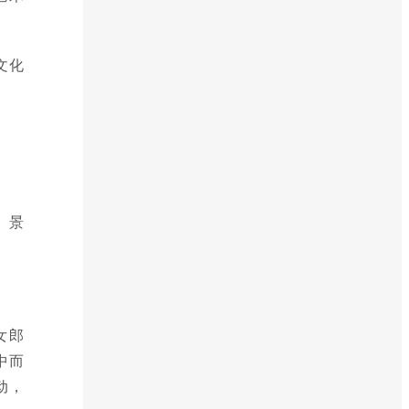
文化
。景
女郎
中而
动，