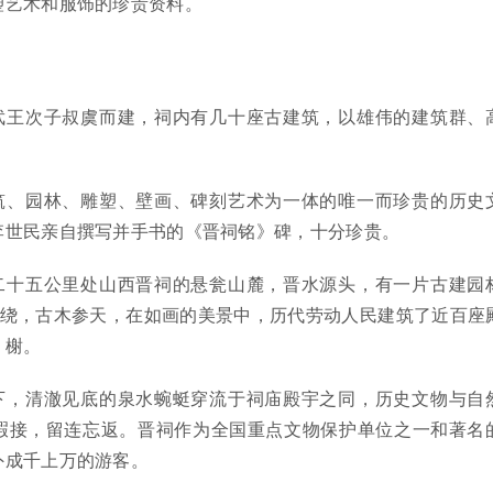
塑艺术和服饰的珍贵资料。
武王次子叔虞而建，祠内有几十座古建筑，以雄伟的建筑群、
筑、园林、雕塑、壁画、碑刻艺术为一体的唯一而珍贵的历史
李世民亲自撰写并手书的《晋祠铭》碑，十分珍贵。
二十五公里处山西晋祠的悬瓮山麓，晋水源头，有一片古建园
水绕，古木参天，在如画的美景中，历代劳动人民建筑了近百座
、榭。
下，清澈见底的泉水蜿蜓穿流于祠庙殿宇之同，历史文物与自
暇接，留连忘返。晋祠作为全国重点文物保护单位之一和著名
外成千上万的游客。