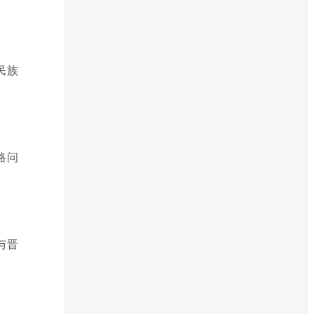
民族
路问
与晋