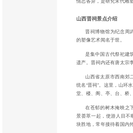
情态各异，是研究宋代雕
山西晋祠景点介绍
晋祠博物馆为纪念周
的塑像艺术闻名于世。
是集中国古代祭祀建
遗产。晋祠内还有唐太宗
山西省太原市西南郊
统名“晋祠”。这里，山环
堂、楼、阁、亭、台、桥
在苍郁的树木掩映之
景荟萃一起，使游人目不
块胜地，常年接待着国内