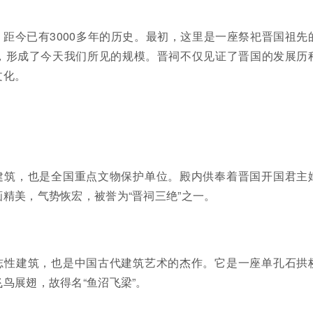
距今已有3000多年的历史。最初，这里是一座祭祀晋国祖先
，形成了今天我们所见的规模。晋祠不仅见证了晋国的发展历
文化。
建筑，也是全国重点文物保护单位。殿内供奉着晋国开国君主
精美，气势恢宏，被誉为“晋祠三绝”之一。
志性建筑，也是中国古代建筑艺术的杰作。它是一座单孔石拱
鸟展翅，故得名“鱼沼飞梁”。