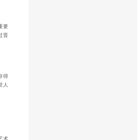
。
重要
过晋
存得
世人
艺术