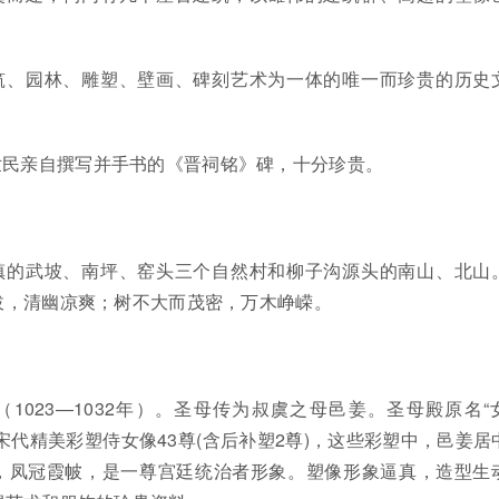
筑、园林、雕塑、壁画、碑刻艺术为一体的唯一而珍贵的历史
世民亲自撰写并手书的《晋祠铭》碑，十分珍贵。
镇的武坡、南坪、窑头三个自然村和柳子沟源头的南山、北山
拔，清幽凉爽；树不大而茂密，万木峥嵘。
1023—1032年）。圣母传为叔虞之母邑姜。圣母殿原名“
宋代精美彩塑侍女像43尊(含后补塑2尊)，这些彩塑中，邑姜居
，凤冠霞帔，是一尊宫廷统治者形象。塑像形象逼真，造型生