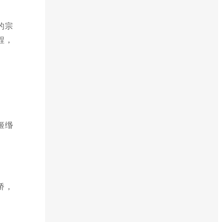
的宗
程，
姬缗
桥，