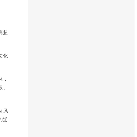
高超
文化
林，
殿、
然风
的游