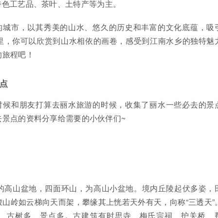
特色工艺品、茶叶、土特产等为主。
的城市，以其秀美的山水、悠久的历史和丰富的文化底蕴，吸
里，你可以欣赏到山水相依的画卷，感受到江南水乡的独特魅
的旅程吧！
点
时候和朋友打算去丽水旅游的时候，收集了丽水一些必去的景
去景点的资料分享给需要的小伙伴们~
米的高山盆地，四面环山，为高山小盆地。境内丘陵起伏多姿，
山岭如云梯向天而架，攀缘其上恍若天外有天，向称“三透天”
、古树多、景点多。古建筑有时思寺、梅氏宗祠、护关桥、