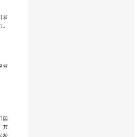
引着
力。
点资
田园
。其
帮桥