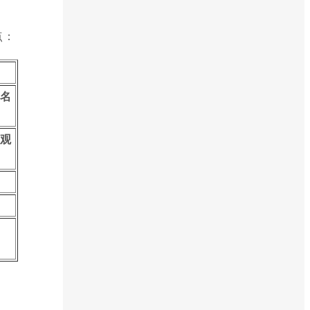
点：
著名
景观
。
。