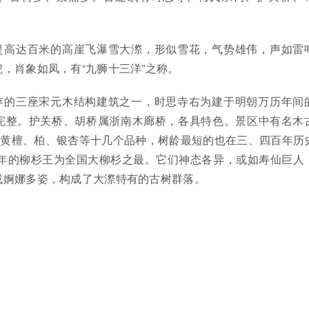
是高达百米的高崖飞瀑雪大漈，形似雪花，气势雄伟，声如雷
，肖象如凤，有“九狮十三洋”之称。
存的三座宋元木结构建筑之一，时思寺右为建于明朝万历年间
完整。护关桥、胡桥属浙南木廊桥，各具特色。景区中有名木
、黄檀、柏、银杏等十几个品种，树龄最短的也在三、四百年历
余年的柳杉王为全国大柳杉之最。它们神态各异，或如寿仙巨人
或婀娜多姿，构成了大漈特有的古树群落。