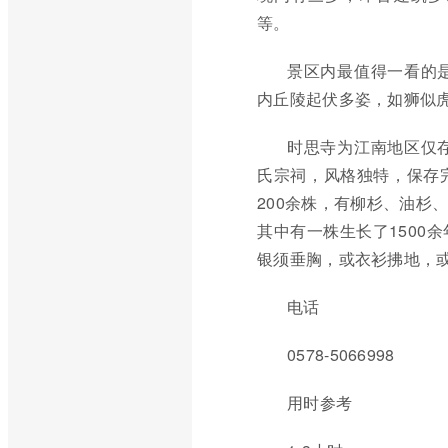
等。
景区内最值得一看的
内丘陵起伏多姿，如狮似虎
时思寺为江南地区仅
氏宗祠，风格独特，保存
200余株，有柳杉、油杉
其中有一株生长了1500
银须垂胸，或衣衫拂地，
电话
0578-5066998
用时参考