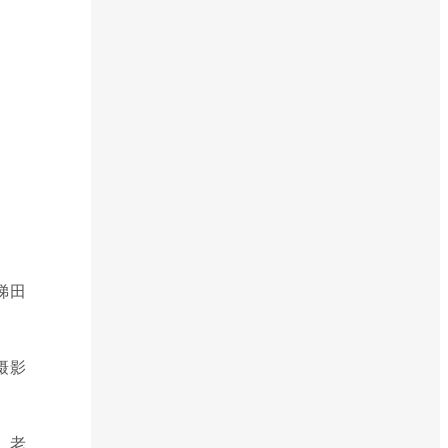
梯田
摄影
、老