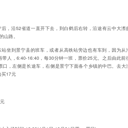
宁后，沿52省道一直开下去，到白鹤后右转，沿途有云中大漈
的山路。
东站坐到景宁县的班车，或者从高铁站旁边也有车到，因为从
人，6:40-16:40，每30分钟一班，票价25元。之后由此前
检票口，左侧是长途车，右侧是景宁下面各个乡镇的中巴。去大
买17元
0元