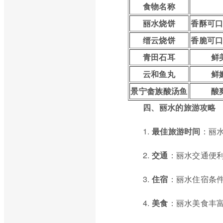
食物名称
丽水烧饼
香酥可
缙云烧饼
香脆可
青田石耳
鲜
云和鱼丸
鲜
景宁畲族酸汤鱼
酸
四、丽水的旅游攻略
1.
最佳旅游时间
：丽
2.
交通
：丽水交通便
3.
住宿
：丽水住宿条
4.
美食
：丽水美食丰