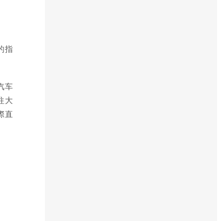
的指
汽车
往大
漈直