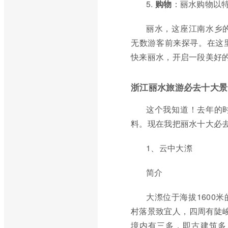
5.
购物
：丽水购物以
丽水，这座江南水乡
无数游客前来探寻。在这
快来丽水，开启一段美好
浙江丽水旅游必去十大景
这个我知道！去年的
料。现在我把丽水十大必
1、云中大漈
简介
大漈位于海拔1600
村落景致宜人，四周有陡峻
境内有三多，即古建筑多