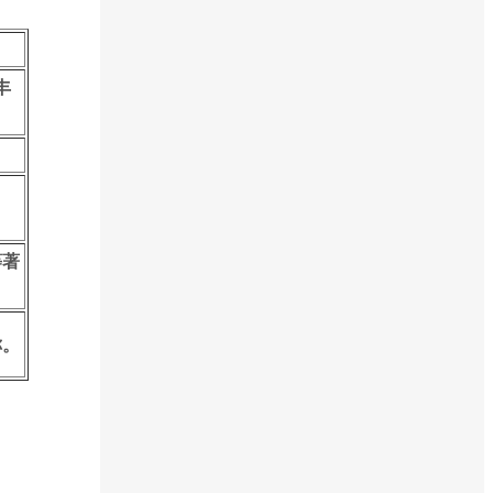
丰
。
等著
称。