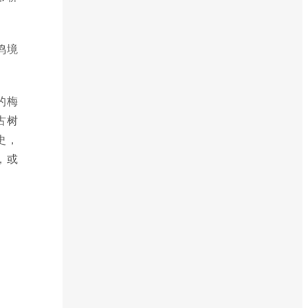
鸣境
的梅
古树
史，
，或