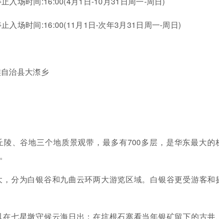
)；停止入场时间:16:00(4月1日-10月31日周一-周日)
)；停止入场时间:16:00(11月1日-次年3月31日周一-周日)
族自治县大漈乡
丘陵、谷地三个地质景观带，最多有700多层，是华东最大的
”。
大，分为白银谷和九曲云环两大游览区域。白银谷更受游客和
以在七星墩守候云海日出；在坑根石寨看当年银矿留下的古井