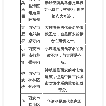
兵
秦始皇陵兵马俑是世界
临潼区
马
文化遗产，被誉为“世界
秦始皇
俑
第八大奇迹”。
陵东侧
大
西安市
大雁塔是唐代著名的佛
雁
南郊慈
教圣地，也是西安的标
塔
恩寺内
志性建筑之一。
小
西安市
小雁塔是唐代著名的佛
雁
南郊荐
教圣地，与大雁塔齐
塔
福寺内
名。
钟鼓楼是西安的标志性
钟
西安市
建筑，也是中国古代城
鼓
碑林区
市防御体系的重要组成
楼
钟楼街
部分。
西安市
华
华清池是唐代皇家园
临潼区