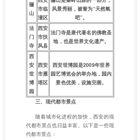
骊
市临
风景秀丽，被誉为“天然氧
山
潼区
吧”。
法
西安
法门寺是唐代著名的佛教圣
门
市扶
地，也是世界文化遗产。
寺
风县
西
安
西安
西安世博园是2009年世界
世
市雁
园艺博览会的举办地，园内
博
塔区
景色优美，设施完善。
园
三、现代都市景点
随着城市化进程的加快，西安的现
代都市景点也日益丰富。以下是一些现
代都市景点：