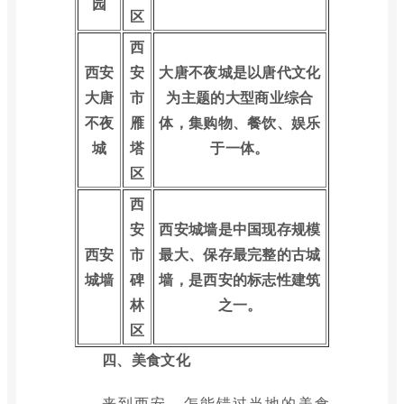
园
区
西
西安
安
大唐不夜城是以唐代文化
大唐
市
为主题的大型商业综合
不夜
雁
体，集购物、餐饮、娱乐
城
塔
于一体。
区
西
安
西安城墙是中国现存规模
西安
市
最大、保存最完整的古城
城墙
碑
墙，是西安的标志性建筑
林
之一。
区
四、美食文化
来到西安，怎能错过当地的美食