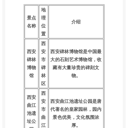
地
景点
理
介绍
名称
位
置
西
西安
安
西安碑林博物馆是中国最
碑林
市
大的石刻艺术博物馆，收
博物
碑
藏有大量珍贵的碑刻文
馆
林
物。
区
西
西安
安
西安曲江池遗址公园是唐
曲江
市
代著名的皇家园林，园内
池遗
曲
景色优美，文化氛围浓
址公
江
厚。