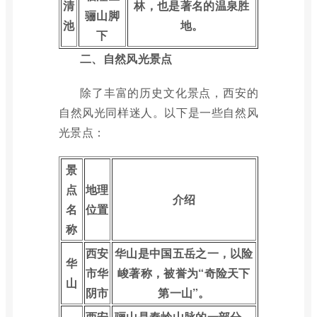
清
林，也是著名的温泉胜
骊山脚
池
地。
下
二、自然风光景点
除了丰富的历史文化景点，西安的
自然风光同样迷人。以下是一些自然风
光景点：
景
点
地理
介绍
名
位置
称
西安
华山是中国五岳之一，以险
华
市华
峻著称，被誉为“奇险天下
山
阴市
第一山”。
西安
骊山是秦岭山脉的一部分，