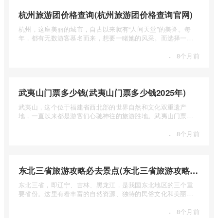
杭州旅游团价格查询(杭州旅游团价格查询官网)
杭州，这座美丽的城市，自古以来就有“人间天堂”的美誉。每
年，都有无数游客慕名而来，想要一睹她的风采。而选择一个
合适的旅 ...
·
8个月前
武夷山门票多少钱(武夷山门票多少钱2025年)
武夷山，这个位于福建省西北部的世界自然和文化双重遗产
地，一直以来都是游客们心驰神往的旅游胜地。武夷山门票多
少钱呢？本 ...
·
8个月前
东北三省旅游攻略必去景点(东北三省旅游攻略必去景点视频介绍)
东北三省，即辽宁、吉林、黑龙江，是我国东北地区的三个重
要省份。这里有着丰富的自然资源、独特的民俗文化和美丽的
自然风光 ...
·
8个月前