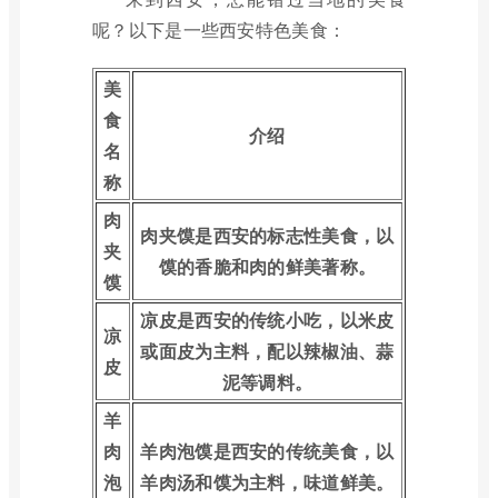
呢？以下是一些西安特色美食：
美
食
介绍
名
称
肉
肉夹馍是西安的标志性美食，以
夹
馍的香脆和肉的鲜美著称。
馍
凉皮是西安的传统小吃，以米皮
凉
或面皮为主料，配以辣椒油、蒜
皮
泥等调料。
羊
肉
羊肉泡馍是西安的传统美食，以
泡
羊肉汤和馍为主料，味道鲜美。