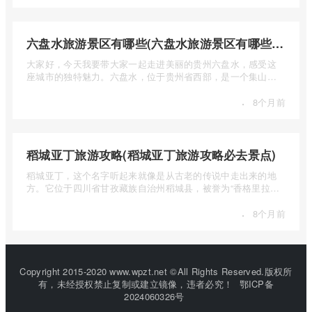
六盘水旅游景区有哪些(六盘水旅游景区有哪些景点值得去)
大家好，今天我要带大家一起走进美丽的贵州六盘水，感受这
座城市的独特魅力。六盘水，位于贵州省西部，是一个集山水
风光、民 ...
·
8个月前
稻城亚丁旅游攻略(稻城亚丁旅游攻略必去景点)
稻城亚丁，这个名字听起来就像是从古老的传说中走出来的地
方。它位于四川省甘孜藏族自治州稻城县，被誉为“香格里拉的
圣地”， ...
·
8个月前
Copyright 2015-2020 www.wpzt.net ©All Rights Reserved.版权所
有，未经授权禁止复制或建立镜像，违者必究！
鄂ICP备
2024060326号