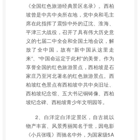
《全国红色旅游经典景区名录》。西柏
坡曾是中共中央所在地，党中央和毛主
席在此指挥了震惊中外的辽沈、淮海、
平津三大战役，召开了具有伟大历史意
义的七届二中全会和全国土地会议，解
放了全中国，故有“新中国从这里走
来”、“中国命运定于此村”的美誉。作为
享誉全国的红色旅游景点，西柏坡是石
家庄乃至河北著名的红色旅游景点。西
柏坡红色景点有西柏坡中共中央旧址、
西柏坡纪念馆、五大书记铜铸像、西柏
坡纪念碑、西柏坡青少年文明园等。
2、白洋淀白洋淀景区，自古就以
物产丰富、风景秀丽闻名于世，因电影
《小兵张嘎》而驰名中外，为国家级5A