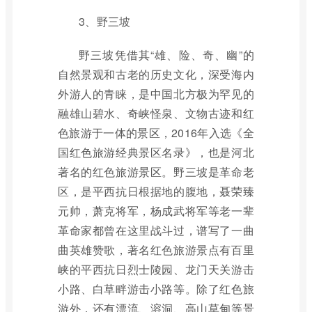
3、野三坡
野三坡凭借其“雄、险、奇、幽”的
自然景观和古老的历史文化，深受海内
外游人的青睐，是中国北方极为罕见的
融雄山碧水、奇峡怪泉、文物古迹和红
色旅游于一体的景区，2016年入选《全
国红色旅游经典景区名录》，也是河北
著名的红色旅游景区。野三坡是革命老
区，是平西抗日根据地的腹地，聂荣臻
元帅，萧克将军，杨成武将军等老一辈
革命家都曾在这里战斗过，谱写了一曲
曲英雄赞歌，著名红色旅游景点有百里
峡的平西抗日烈士陵园、龙门天关游击
小路、白草畔游击小路等。除了红色旅
游外，还有漂流、溶洞、高山草甸等景