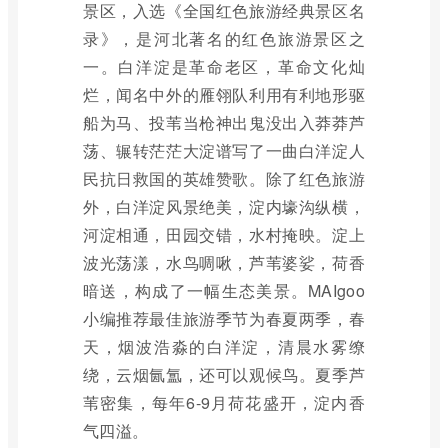
景区，入选《全国红色旅游经典景区名
录》，是河北著名的红色旅游景区之
一。白洋淀是革命老区，革命文化灿
烂，闻名中外的雁翎队利用有利地形驱
船为马、投苇当枪神出鬼没出入莽莽芦
荡、辗转茫茫大淀谱写了一曲白洋淀人
民抗日救国的英雄赞歌。除了红色旅游
外，白洋淀风景绝美，淀内壕沟纵横，
河淀相通，田园交错，水村掩映。淀上
波光荡漾，水鸟啁啾，芦苇婆娑，荷香
暗送，构成了一幅生态美景。MAIgoo
小编推荐最佳旅游季节为春夏两季，春
天，烟波浩淼的白洋淀，清晨水雾缭
绕，云烟氤氲，还可以观候鸟。夏季芦
苇密集，每年6-9月荷花盛开，淀内香
气四溢。