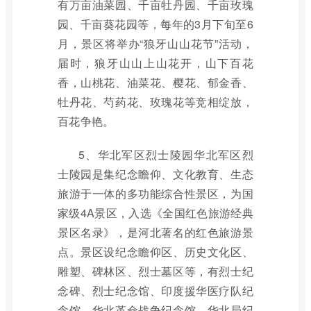
有万亩油菜园、千亩牡丹园、千亩玫瑰
园、千亩葵花园等，每年的3月下旬至6
月，景区将举办“狼牙山山花节”活动，
届时，狼牙山山上山花开，山下百花
香，山桃花、油菜花、樱花、郁金香、
牡丹花、芍药花、玫瑰花等竞相绽放，
百花争艳。
5、华北军区烈士陵园华北军区烈
士陵园是集纪念瞻仰、文化教育、生态
旅游于一体的多功能综合性景区，为国
家级4A景区，入选《全国红色旅游经典
景区名录》，是河北著名的红色旅游景
点。景区设纪念瞻仰区、历史文化区、
雕塑、碑林区、烈士墓区等，有烈士纪
念碑、烈士纪念馆、印度援华医疗队纪
念馆、华北革命战争纪念馆、华北局纪