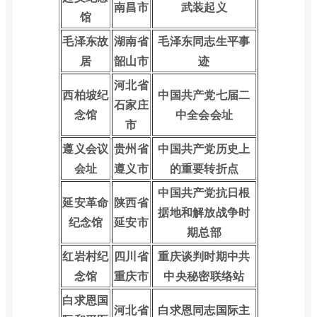
南昌市
武装起义
馆
毛泽东故
湖南省
毛泽东同志生平事
居
韶山市
迹
河北省
西柏坡纪
中国共产党七届二
石家庄
念馆
中全会会址
市
遵义会议
贵州省
中国共产党历史上
会址
遵义市
的重要转折点
中国共产党抗日根
延安革命
陕西省
据地和解放战争时
纪念馆
延安市
期总部
红岩村纪
四川省
重庆谈判时期中共
念馆
重庆市
中央秘密联络站
白求恩国
河北省
白求恩同志国际主