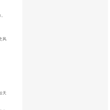
力。
史风
如天