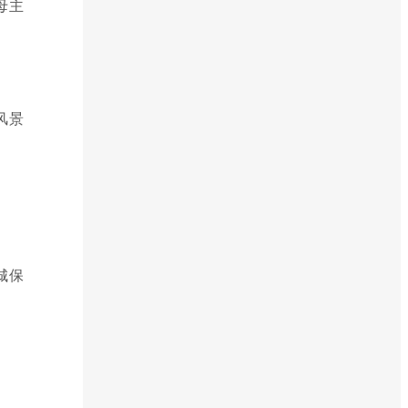
母主
风景
城保