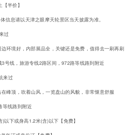
以上【半价】
具体信息请以天津之眼摩天轮景区当天披露为准。
航来过
馆周边环境好，内部展品全，关键还是免费，值得去一刷再刷
城3号线，旅游专线2路区间，972路等线路到附近
导航来过
区站在峰顶，吹着山风，一览盘山的风貌，非常惬意舒服
8路等线路到附近
含)以下或身高1.2米(含)以下【免费】