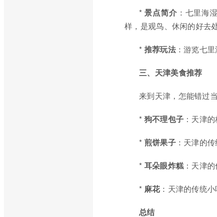
*
景点简介
：七里海
样，是观鸟、休闲的好去
*
推荐玩法
：游览七里
三、天津美食推荐
来到天津，怎能错过
*
狗不理包子
：天津的
*
煎饼果子
：天津的传
*
耳朵眼炸糕
：天津的
*
麻花
：天津的传统小
总结