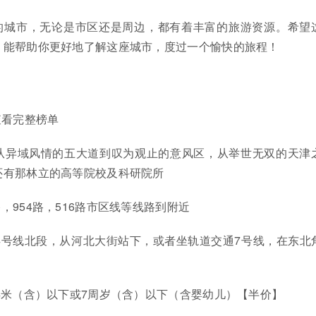
的城市，无论是市区还是周边，都有着丰富的旅游资源。希望
，能帮助你更好地了解这座城市，度过一个愉快的旅程！
查看完整榜单
轮从异域风情的五大道到叹为观止的意风区，从举世无双的天津
还有那林立的高等院校及科研院所
路，954路，516路市区线等线路到附近
4号线北段，从河北大街站下，或者坐轨道交通7号线，在东北
1.4米（含）以下或7周岁（含）以下（含婴幼儿）【半价】