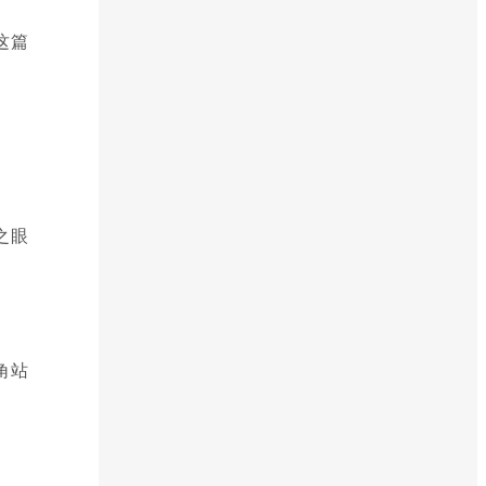
这篇
之眼
角站