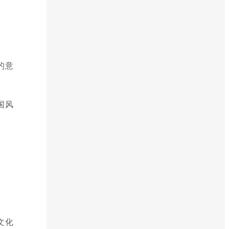
的意
国风
文化