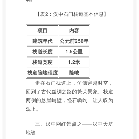
【表2：汉中石门栈道基本信息】
项目
内容
建筑年代
公元前256年
栈道长度
1.5公里
栈道宽度
1.2米
栈道险峻程度
险峻
走在石门栈道上，仿佛穿越时空，
回到了古代丝绸之路的繁荣景象。栈道
两侧的悬崖峭壁，怪石嶙峋，让人叹为
观止。
三、汉中网红景点之——汉中天坑
地缝