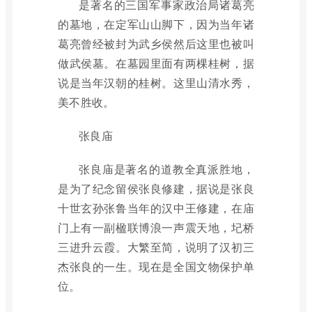
是著名的三国军事家政治局诸葛亮
的墓地，在定军山山脚下，因为当年诸
葛亮曾经被封为武乡侯然后这里也被叫
做武侯墓。在墓园里面有两棵桂树，据
说是当年汉朝的桂树。这里山清水秀，
美不胜收。
张良庙
张良庙是著名的道教全真派胜地，
是为了纪念留侯张良修建，据说是张良
十世玄孙张鲁当年的汉中王修建，在庙
门上有一副楹联博浪一声震天地，圮桥
三进升云霞。大繁至简，说明了汉初三
杰张良的一生。现在是全国文物保护单
位。