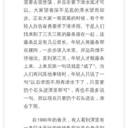
需要去雷堡荡，并且非要下潜水底才可
以。大家望着深不见底的潭水望而却
步。正在大家一筹莫展的时候，有个年
轻人自告奋勇要求下潜求雨。于是人们
找来割了三天三夜的藤条接在一起，这
藤条足足有几公里长。年轻人将藤条帮
在腰间，一步步潜入水里。岸边高僧不
停做法。直到第三天，年轻人才顺藤条
上来。上来后第一句话就是:"成了"。当
人们再问其他事情时，年轻人只说了一
句"以后求雨不用再潜水下了，只需要
扔个石头进潭里即可"，再也不愿多说
一句。所以现在只要扔个石头进去，准
会下雨。
在1980年的春天，有人看到潭里有
一条巨大无比的娃娃鱼探出半个身子到