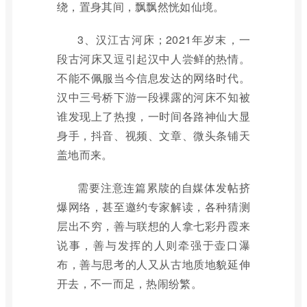
绕，置身其间，飘飘然恍如仙境。
3、汉江古河床；2021年岁末，一
段古河床又逗引起汉中人尝鲜的热情。
不能不佩服当今信息发达的网络时代。
汉中三号桥下游一段裸露的河床不知被
谁发现上了热搜，一时间各路神仙大显
身手，抖音、视频、文章、微头条铺天
盖地而来。
需要注意连篇累牍的自媒体发帖挤
爆网络，甚至邀约专家解读，各种猜测
层出不穷，善与联想的人拿七彩丹霞来
说事，善与发挥的人则牵强于壶口瀑
布，善与思考的人又从古地质地貌延伸
开去，不一而足，热闹纷繁。