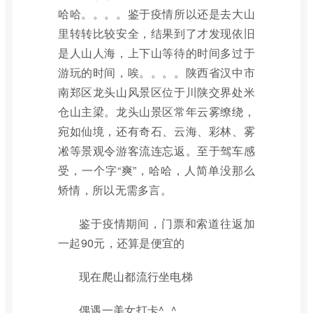
哈哈。。。。鉴于疫情所以还是去大山
里转转比较安全，结果到了才发现依旧
是人山人海，上下山等待的时间多过于
游玩的时间，唉。。。。陕西省汉中市
南郑区龙头山风景区位于川陕交界处米
仓山主梁。龙头山景区常年云雾缭绕，
宛如仙境，还有奇石、云海、彩林、雾
凇等景观令游客流连忘返。至于驾车感
受，一个字“爽”，哈哈，人简单没那么
矫情，所以无需多言。
鉴于疫情期间，门票和索道往返加
一起90元，还算是便宜的
现在爬山都流行坐电梯
偶遇一美女打卡^_^