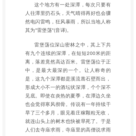
这个地方有一处深潭，每次只要有
人往潭里扔石头，天气晴得再好也会骤
然电闪雷鸣，狂风暴雨，所以当地人称
其为"雷堡荡"(音译)。
雷堡荡位深山密林之中，其上下共
有九个连续的深潭，在短短200米的距
离，落差竟然高达百米。雷堡荡位于正
中，是最大最深的一个。让人称奇的
是，这九个深潭都是溪流凿石壁而出，
形成大小不一的酒坛状深潭，个个深不
见底。即使在炎热的夏季，在潭边久坐
也会觉得寒风彻骨。传说有一年持续干
旱了三个多月，眼见着庄稼颗粒无收，
就连山头上的树木也快被旱死了。于是
人们去寺庙求雨，寺庙里的高僧说求雨