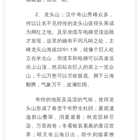
2、龙头山；汉中奇山秀峰众多，
何以让名不见经传的龙头山拔得头筹成
为网红之地。及至坐缆车电梯登顶远眺
才发现，这里的确有不同凡响之处，主
峰龙头山海拔2291.1米，就像个巨人屹
立在米仓山，而缆车和电梯可以高速送
你上山顶，然后站在巨人的肩上一览众
山，千山万壑可以尽收眼底。脚下云海
翻腾，气象万千，波澜壮阔。
奇特的地形及温湿的气候，使得龙
头山形成了春赏千年野生杜鹃；夏观逶
迤群山叠翠、消夏避暑；秋览层林尽
染、万里画卷；冬看银装素裹的童话世
界；晴天有云海日出，雨中则烟雾缭