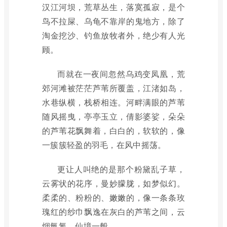
汉江河坝，荒草丛生，落寞孤寂，是个
鸟不拉屎、乌龟不靠岸的鬼地方，除了
淘金挖沙、钓鱼放牧者外，绝少有人光
顾。
而就在一夜间忽然乌鸡变凤凰，荒
郊河滩被茫茫芦苇所覆盖，江渚如岛，
水巷纵横，栈桥相连。河畔满眼的芦苇
随风摇曳，亭亭玉立，倩影婆娑，朵朵
的芦苇花飘舞着，白白的，软软的，像
一簇簇轻盈的羽毛，在风中摇荡。
更让人叫绝的是那个粉黛乱子草，
云雾状的花序，曼妙朦胧，如梦似幻。
柔柔的、粉粉的、嫩嫩的，像一条条玫
瑰红的纱巾飘逸在灰白的芦苇之间，云
烟氤氲，仙境一般。