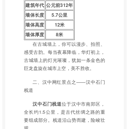
建筑年代
公元前312年
墙体长度
5.7公里
墙体高度
12米
墙体厚度
8米
在古城墙上，你可以漫步、拍照、
感受古韵。每当夜幕降临，华灯初上，
古城墙上的灯光璀璨，犹如一条金色的
巨龙盘旋在城市上空，美不胜收。
二、汉中网红景点之——汉中石门
栈道
汉中石门栈道
位于汉中市南郑区，
全长约1.5公里，是古代丝绸之路的重
要组成部分。栈道沿山势而建，险峻壮
观。