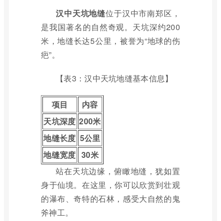
汉中天坑地缝
位于汉中市南郑区，
是我国著名的自然奇观。天坑深约200
米，地缝长达5公里，被誉为“地球的伤
疤”。
【表3：汉中天坑地缝基本信息】
项目
内容
天坑深度
200米
地缝长度
5公里
地缝宽度
30米
站在天坑边缘，俯瞰地缝，犹如置
身于仙境。在这里，你可以欣赏到壮观
的瀑布、奇特的石林，感受大自然的鬼
斧神工。