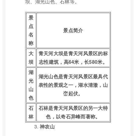
坝、湖光山色、石林等。
景
点
景点简介
名
称
大
青天河大坝是青天河风景区的标
坝
志性建筑，高64米，长580米。
湖
湖光山色是青天河风景区最具代
光
表性的景观之一，湖水清澈，山
山
峦起伏。
色
石
石林是青天河风景区的另一大特
林
色，以奇石异峰而著称。
3.
神农山