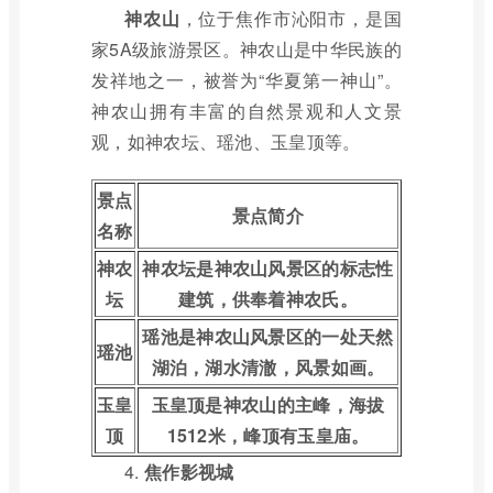
神农山
，位于焦作市沁阳市，是国
家5A级旅游景区。神农山是中华民族的
发祥地之一，被誉为“华夏第一神山”。
神农山拥有丰富的自然景观和人文景
观，如神农坛、瑶池、玉皇顶等。
景点
景点简介
名称
神农
神农坛是神农山风景区的标志性
坛
建筑，供奉着神农氏。
瑶池是神农山风景区的一处天然
瑶池
湖泊，湖水清澈，风景如画。
玉皇
玉皇顶是神农山的主峰，海拔
顶
1512米，峰顶有玉皇庙。
4.
焦作影视城