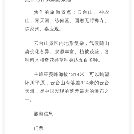
焦作的旅游景点：云台山、神农
山、青天河、练何墓、圆融无碍禅寺、
陈家沟、嘉应观。
云台山景区内地形复杂，气候随山
势变化各异、泉源丰富、植被茂盛，各
种树木和奇花异草种类达五百多种。
主峰茱萸峰海拔1314米，可以眺望
怀川平原，云台山有落差314米的云台
天瀑，是中国发现的落差最大的瀑布之
一。
旅游信息
门票