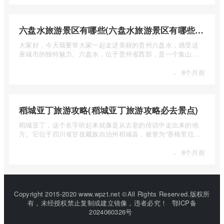
六盘水旅游景区有哪些(六盘水旅游景区有哪些景点值得去)
大家好，今天我要带大家一起走进美丽的贵州六盘水，感受这
座城市的独特魅力。六盘水，位于贵州省西部，是一个集山水
风光、民 ...
·
8个月前
稻城亚丁旅游攻略(稻城亚丁旅游攻略必去景点)
稻城亚丁，这个名字听起来就像是从古老的传说中走出来的地
方。它位于四川省甘孜藏族自治州稻城县，被誉为“香格里拉的
圣地”， ...
·
8个月前
Copyright 2015-2020 www.wpzt.net ©All Rights Reserved.版权所
有，未经授权禁止复制或建立镜像，违者必究！
鄂ICP备
2024060326号