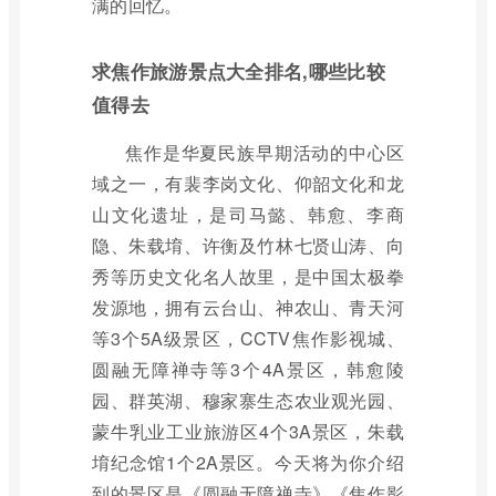
满的回忆。
求焦作旅游景点大全排名,哪些比较
值得去
焦作是华夏民族早期活动的中心区
域之一，有裴李岗文化、仰韶文化和龙
山文化遗址，是司马懿、韩愈、李商
隐、朱载堉、许衡及竹林七贤山涛、向
秀等历史文化名人故里，是中国太极拳
发源地，拥有云台山、神农山、青天河
等3个5A级景区，CCTV焦作影视城、
圆融无障禅寺等3个4A景区，韩愈陵
园、群英湖、穆家寨生态农业观光园、
蒙牛乳业工业旅游区4个3A景区，朱载
堉纪念馆1个2A景区。今天将为你介绍
到的景区是《圆融无障禅寺》《焦作影