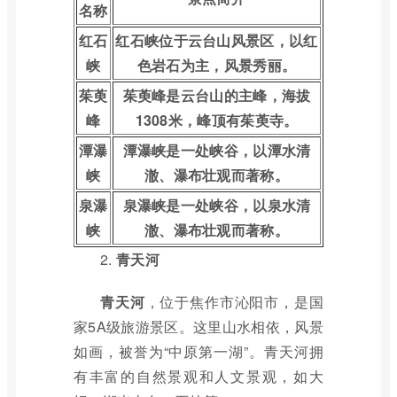
名称
红石
红石峡位于云台山风景区，以红
峡
色岩石为主，风景秀丽。
茱萸
茱萸峰是云台山的主峰，海拔
峰
1308米，峰顶有茱萸寺。
潭瀑
潭瀑峡是一处峡谷，以潭水清
峡
澈、瀑布壮观而著称。
泉瀑
泉瀑峡是一处峡谷，以泉水清
峡
澈、瀑布壮观而著称。
2.
青天河
青天河
，位于焦作市沁阳市，是国
家5A级旅游景区。这里山水相依，风景
如画，被誉为“中原第一湖”。青天河拥
有丰富的自然景观和人文景观，如大