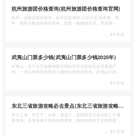
杭州旅游团价格查询(杭州旅游团价格查询官网)
杭州，这座美丽的城市，自古以来就有“人间天堂”的美誉。每
年，都有无数游客慕名而来，想要一睹她的风采。而选择一个
合适的旅 ...
·
8个月前
武夷山门票多少钱(武夷山门票多少钱2025年)
武夷山，这个位于福建省西北部的世界自然和文化双重遗产
地，一直以来都是游客们心驰神往的旅游胜地。武夷山门票多
少钱呢？本 ...
·
8个月前
东北三省旅游攻略必去景点(东北三省旅游攻略必去景点视频介绍)
东北三省，即辽宁、吉林、黑龙江，是我国东北地区的三个重
要省份。这里有着丰富的自然资源、独特的民俗文化和美丽的
自然风光 ...
·
8个月前