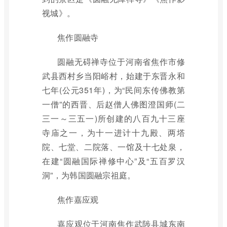
视城》。
焦作圆融寺
圆融无碍禅寺位于河南省焦作市修
武县西村乡当阳峪村，始建于东晋永和
七年(公元351年)，为“民间东传佛教第
一僧”的西晋、后赵僧人佛图澄国师(二
三一～三五一)所创建的八百九十三座
寺庙之一，为十一进计十九殿、两塔
院、七堂、二院落、一馆及十七处泉，
在建“圆融国际禅修中心”及“五百罗汉
洞”，为韩国圆融宗祖庭。
焦作嘉应观
嘉应观位于河南焦作武陟县城东南