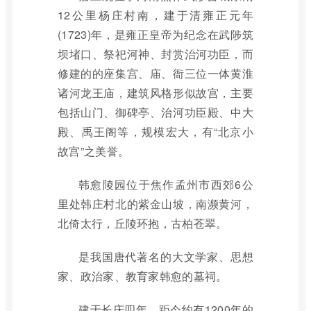
12公里杨庄村南，建于清雍正元年
(1723)年，是雍正皇帝为纪念在武陟筑
坝堵口、祭祀河神、封赏治河功臣，而
修建的的座集宫、庙、衙三位一体黄淮
诸河龙王庙，建筑风格形似故宫，主要
包括山门、御碑亭、治河功臣殿、中大
殿、禹王阁等，规模宏大，有“北京小
故宫”之美誉。
韩愈陵园位于焦作孟州市西郊6公
里处韩庄村北的紫金山坡，南濒黄河，
北倚太行，丘陵环抱，古柏苍翠。
是我国唐代著名的大文学家、思想
家、政治家、教育家韩愈的墓祠。
建于长庆四年，距今约有1200年的