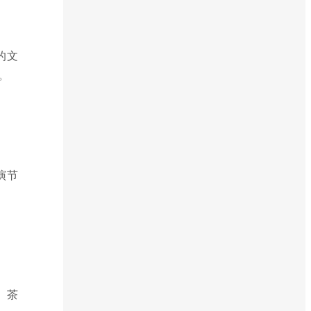
的文
。
演节
、茶