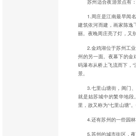
苏州适合夜游景点有
1.周庄是江南最早闻
建筑依河而建，画家陈逸
丽。夜晚周庄亮了灯，又
2.金鸡湖位于苏州工
州的另一面。夜幕下的金
码瀑布从桥上飞流而下，“
景。
3.七里山塘街，阊门
就是姑苏城中的繁华地段
里，故又称为“七里山塘”
4.还有苏州的一些园林
5.苏州的城市街区，