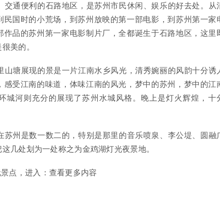
荣、交通便利的石路地区，是苏州市民休闲、娱乐的好去处。从
到民国时的小荒场，到苏州放映的第一部电影，到苏州第一家
部作品的苏州第一家电影制片厂，全都诞生于石路地区，这里
是很美的。
七里山塘展现的景是一片江南水乡风光，清秀婉丽的风韵十分诱
，感受江南的味道，体味江南的风光，梦中的苏州，梦中的江
环城河则充分的展现了苏州水城风格。晚上是灯火辉煌，十
景在苏州是数一数二的，特别是那里的音乐喷泉、李公堤、圆融
把这几处划为一处称之为金鸡湖灯光夜景地。
玩景点，进入：查看更多内容