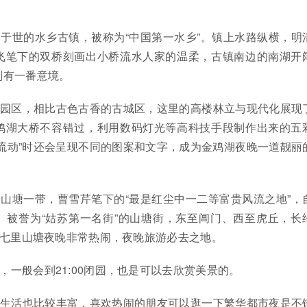
：
名于世的水乡古镇，被称为“中国第一水乡”。镇上水路纵横，明
飞笔下的双桥刻画出小桥流水人家的温柔，古镇南边的南湖开
别有一番意境。
业园区，相比古色古香的古城区，这里的高楼林立与现代化展现
鸡湖大桥不容错过，利用数码灯光等高科技手段制作出来的五
流动”时还会呈现不同的图案和文字，成为金鸡湖夜晚一道靓丽
、山塘一带，曹雪芹笔下的“最是红尘中一二等富贵风流之地”，
。被誉为“姑苏第一名街”的山塘街，东至阊门、西至虎丘，长
。七里山塘夜晚非常热闹，夜晚旅游必去之地。
，一般会到21:00闭园，也是可以去欣赏美景的。
夜生活也比较丰富，喜欢热闹的朋友可以逛一下繁华都市夜是不