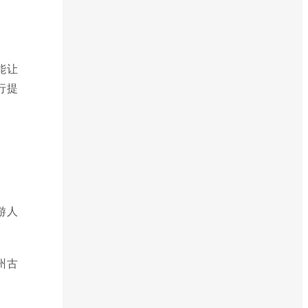
能让
行提
游人
州古