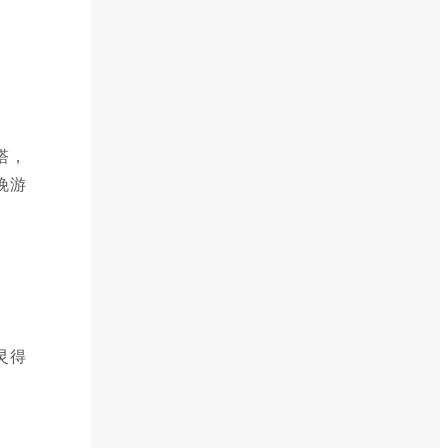
塔，
晚游
灵得