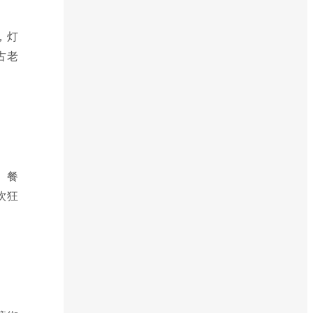
，灯
古老
、餐
饮狂