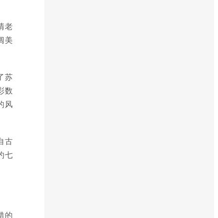
清老
阔美
了苏
彩数
的风
自古
约七
错的