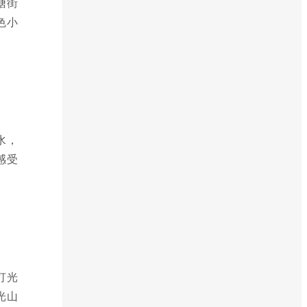
塘街
色小
水，
感受
灯光
光山