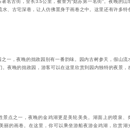
著名古街，全长3.5公里，被誉为“姑苏第一名街”。夜晚的山
流水、古宅深巷，让人仿佛置身于画卷之中。这里还有许多特
园之一，夜晚的拙政园别有一番韵味。园内古树参天，假山流
幻。夜晚的拙政园，游客可以在这里欣赏到园内独特的夜景，
性景点之一，夜晚的金鸡湖更是美轮美奂。湖面上的喷泉、
美丽的画卷。在这里，你可以乘坐游船夜游金鸡湖，欣赏湖