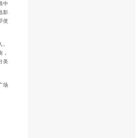
清中
电影
即使
人。
南，
分美
广场