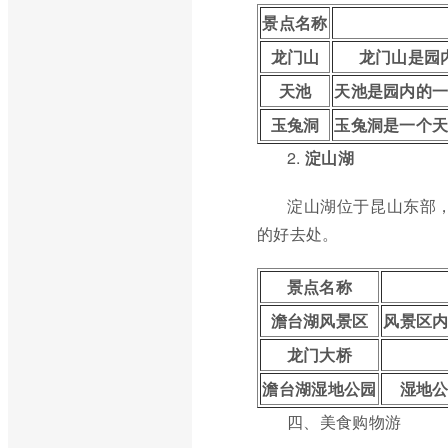
景点名称
龙门山
龙门山是园
天池
天池是园内的
玉兔洞
玉兔洞是一个
2.
淀山湖
淀山湖位于昆山东部
的好去处。
景点名称
澹台湖风景区
风景区
龙门大桥
澹台湖湿地公园
湿地
四、美食购物游