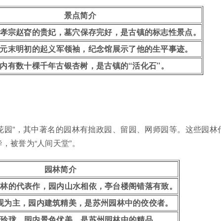
景点简介
孝宗赵昚的贵妃，墓穴保存完好，是古镇的标志性景点。
元末明初的起义军领袖，纪念馆展示了他的生平事迹。
内有数十棵千年古银杏树，是古镇的“活化石”。
花园”，其中著名的园林有拙政园、留园、网师园等。这些园林
，被誉为“人间天堂”。
园林简介
园林的代表作，园内山水相依，亭台楼阁错落有致。
观为主，园内建筑精美，是苏州园林中的佼佼者。
巧玲珑，园内景色优美，是苏州园林中的精品。