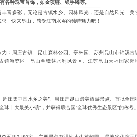
有各种珠宝首饰，如金项链、银手镯等。
谓丰富多彩，无论是古镇水乡、园林风光，还是自然风光、美
需求。快来昆山，感受江南水乡的独特魅力吧！
点为：周庄古镇、昆山森林公园、亭林园、苏州昆山市锦溪古
古镇游览区、昆山明镜荡水利风景区、江苏昆山天福国家湿
。
，周庄集中国水乡之美”。周庄是昆山最美旅游景点、首批全国
“全球十大最美小镇”，并获得联合国“全球优秀生态景区”的称号
总面积3150亩，主要景点有湿地水生植物园、湿地净化演示