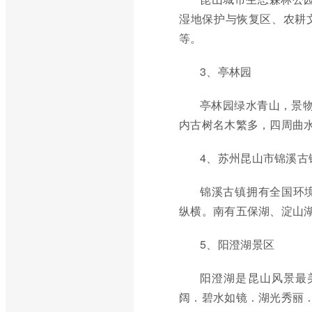
湿地保护与恢复区、农耕
等。
3、亭林园
亭林园绿水青山，景物
内古树名木繁多，四周曲
4、苏州昆山市锦溪古
锦溪古镇拥有全国环
纵横。南有五保湖、淀山
5、阳澄湖景区
阳澄湖是昆山风景最美
阔．碧水如镜．湖光秀丽