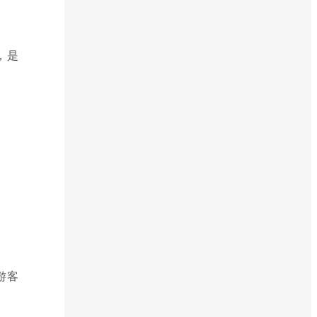
，是
游客