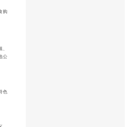
食购
镇、
地公
特色
。
区、