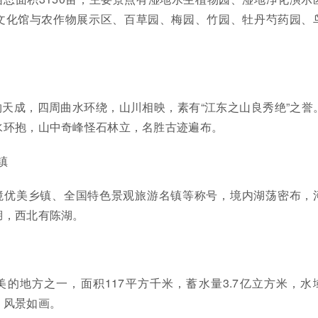
文化馆与农作物展示区、百草园、梅园、竹园、牡丹芍药园、
天成，四周曲水环绕，山川相映，素有“江东之山良秀绝”之誉
水环抱，山中奇峰怪石林立，名胜古迹遍布。
镇
境优美乡镇、全国特色景观旅游名镇等称号，境内湖荡密布，
湖，西北有陈湖。
的地方之一，面积117平方千米，蓄水量3.7亿立方米，水
．风景如画。