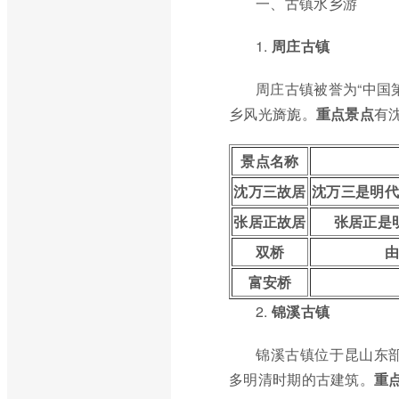
一、古镇水乡游
1.
周庄古镇
周庄古镇被誉为“中国
乡风光旖旎。
重点景点
有
景点名称
沈万三故居
沈万三是明代
张居正故居
张居正是
双桥
由
富安桥
2.
锦溪古镇
锦溪古镇位于昆山东
多明清时期的古建筑。
重