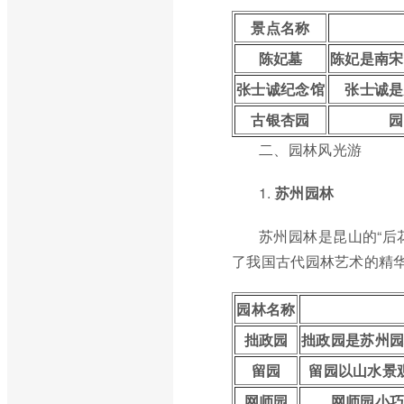
景点名称
陈妃墓
陈妃是南宋
张士诚纪念馆
张士诚是
古银杏园
园
二、园林风光游
1.
苏州园林
苏州园林是昆山的“后
了我国古代园林艺术的精华
园林名称
拙政园
拙政园是苏州
留园
留园以山水景
网师园
网师园小