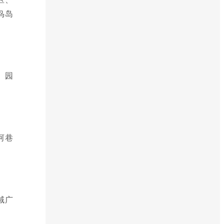
鸟岛
。园
河巷
域广