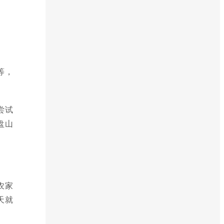
等，
尝试
盘山
农家
天就