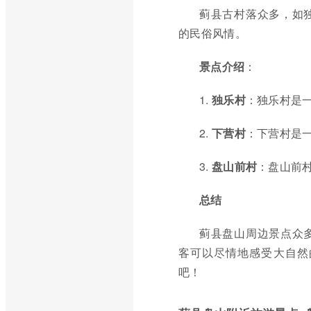
蓟县古村落众多，如
的民俗风情。
景点介绍
：
1.
独乐村
：独乐村是
2.
下营村
：下营村是
3.
盘山前村
：盘山前
总结
蓟县盘山周边景点众
客可以尽情地感受大自然
吧！