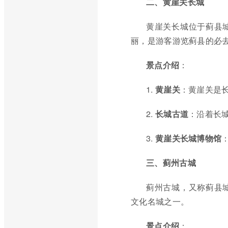
二、黄崖关长城
黄崖关长城位于蓟县
丽，是游客游览蓟县的必
景点介绍
：
1.
黄崖关
：黄崖关是
2.
长城古道
：沿着长
3.
黄崖关长城博物馆
三、蓟州古城
蓟州古城，又称蓟县
文化名城之一。
景点介绍
：