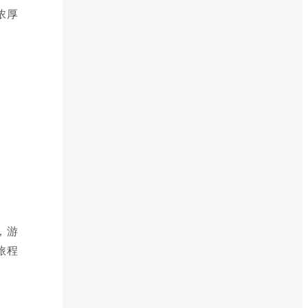
浓厚
，游
旅程