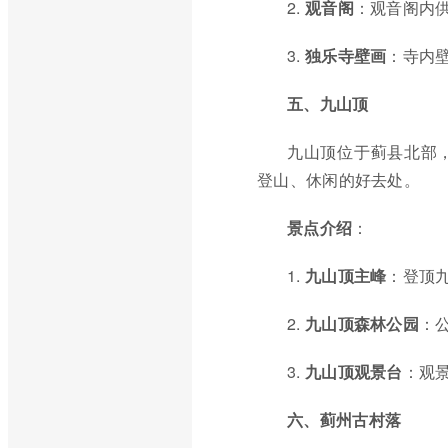
2.
观音阁
：观音阁内
3.
独乐寺壁画
：寺内
五、九山顶
九山顶位于蓟县北部
登山、休闲的好去处。
景点介绍
：
1.
九山顶主峰
：登顶
2.
九山顶森林公园
：
3.
九山顶观景台
：观
六、蓟州古村落