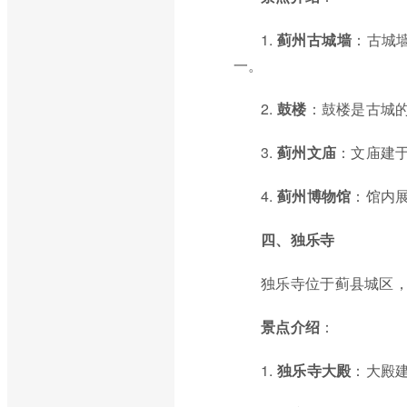
1.
蓟州古城墙
：古城
一。
2.
鼓楼
：鼓楼是古城
3.
蓟州文庙
：文庙建
4.
蓟州博物馆
：馆内
四、独乐寺
独乐寺位于蓟县城区
景点介绍
：
1.
独乐寺大殿
：大殿