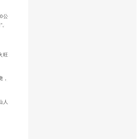
0公
”。
火旺
绕，
仙人