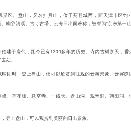
风景区。盘山，又名挂月山，位于蓟县城西，距天津市区约7
、幽谷清溪、古寺古塔、云海日出而著称，被誉为“京东第一山
寺始建于唐代，距今已有1300多年的历史。寺内古树参天，香
好去处。
气晴朗时，登上盘山，便可以欣赏到壮观的云海景象。云雾缭
月峰、莲花峰、悬空寺、一线天、盘山洞、观音洞、朝阳洞、
分，登上盘山，可以观赏到美丽的日出景象。