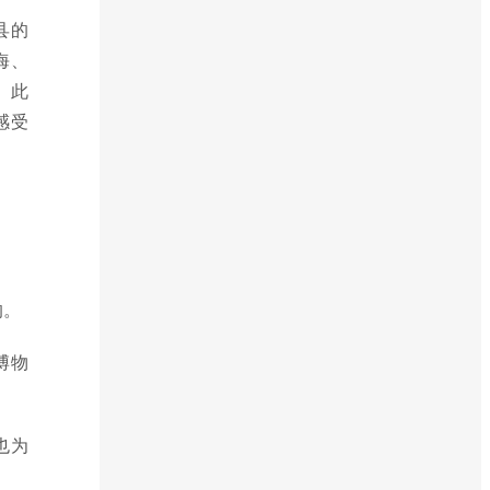
县的
海、
。此
感受
的。
博物
也为