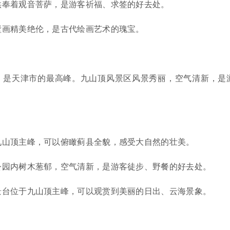
供奉着观音菩萨，是游客祈福、求签的好去处。
壁画精美绝伦，是古代绘画艺术的瑰宝。
，是天津市的最高峰。九山顶风景区风景秀丽，空气清新，是
九山顶主峰，可以俯瞰蓟县全貌，感受大自然的壮美。
公园内树木葱郁，空气清新，是游客徒步、野餐的好去处。
景台位于九山顶主峰，可以观赏到美丽的日出、云海景象。