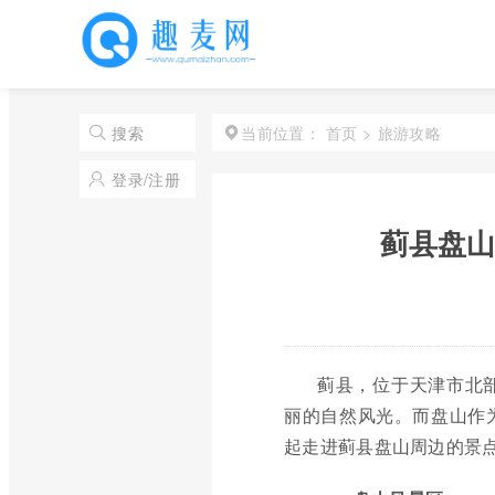
首页
>
旅游攻略
搜索
当前位置：
登录/注册
蓟县盘山
蓟县，位于天津市北
丽的自然风光。而盘山作
起走进蓟县盘山周边的景