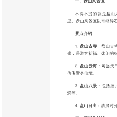
一、盘山风景区
不得不提的就是盘山
里。盘山风景区以奇峰异石
景点介绍
：
1.
盘山古寺
：盘山古
盛，是游客祈福、休闲的
2.
盘山云海
：每当天
仿佛置身仙境。
3.
盘山八景
：包括挂
洞等。
4.
盘山日出
：清晨时