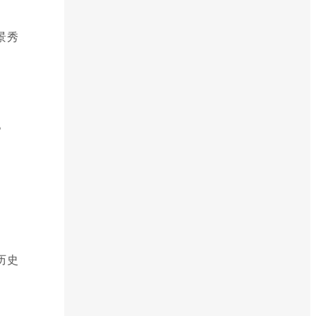
景秀
。
历史