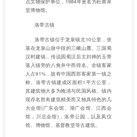
点文物保护单位，1984年更名为杜甫草
堂博物馆。
洛带古镇
洛带古镇位于龙泉镇北10公里，坐
落在龙泉山脉中段的三峨山麓。三国蜀
汉时建镇，传说因蜀汉后主刘禅的玉带
落入镇旁的八角井中而得名。全镇客家
人占91%，故有中国西部客家第一镇之
称。洛带古镇建成区面积1平方公里，
其建筑物大多为晚清与民国风格。镇内
现存名胜有建筑精美而又独具特色的几
大会馆(广东会馆、湖广会馆、江西会
馆，川北会馆)，洛带公园，以及凤仪
馆、博物馆、基督教堂等古建筑。