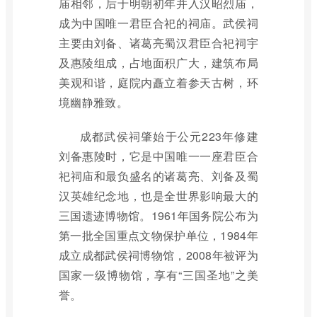
庙相邻，后于明朝初年并入汉昭烈庙，
成为中国唯一君臣合祀的祠庙。武侯祠
主要由刘备、诸葛亮蜀汉君臣合祀祠宇
及惠陵组成，占地面积广大，建筑布局
美观和谐，庭院内矗立着参天古树，环
境幽静雅致。
成都武侯祠肇始于公元223年修建
刘备惠陵时，它是中国唯一一座君臣合
祀祠庙和最负盛名的诸葛亮、刘备及蜀
汉英雄纪念地，也是全世界影响最大的
三国遗迹博物馆。1961年国务院公布为
第一批全国重点文物保护单位，1984年
成立成都武侯祠博物馆，2008年被评为
国家一级博物馆，享有“三国圣地”之美
誉。