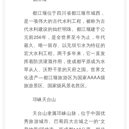
都江堰位于四川省都江堰市城西，
是一项伟大的古代水利工程，被称为古
代水利建设的灿烂明珠。都江堰建于公
元前256年，是全世界至今为止，年代
最久、唯一留存、以无坝引水为特征的
宏大水利工程。两千多年来，它一直发
挥着防洪灌溉作用，使成都平原成为水
旱从人、沃野千里的天府之国。世界文
化遗产—都江堰旅游区为国家AAAA级
旅游景区、国家级风景名胜区。
邛崃天台山
天台山隶属邛崃山脉，位于中国优
秀旅游城市、巴蜀四大古城之一的“文