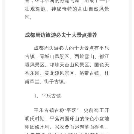
兽，终年不断的激流飞瀑，组成了一个
壮观旖旎、神秘奇特的高山自然风景
区。
成都周边旅游必去十大景点推荐
成都周边游必去的十大景点有平乐
古镇、青城山风景区、西岭雪山、都江
堰风景区、邛崃天台山风景区、国色天
香乐园、黄龙溪风景区、洛带古镇、杜
甫草堂、街子古镇。
1、平乐古镇
平乐古镇古称“平落”，史前蜀王开
明氏时期，平落四面环山的绿色小盆地
即因修水利、兴农桑而起聚落而得名。