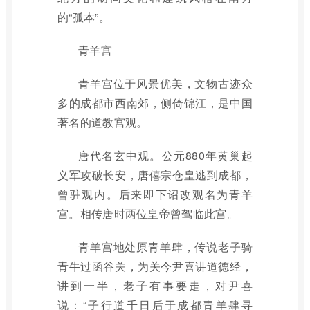
的“孤本”。
青羊宫
青羊宫位于风景优美，文物古迹众
多的成都市西南郊，侧倚锦江，是中国
著名的道教宫观。
唐代名玄中观。公元880年黄巢起
义军攻破长安，唐僖宗仓皇逃到成都，
曾驻观内。后来即下诏改观名为青羊
宫。相传唐时两位皇帝曾驾临此宫。
青羊宫地处原青羊肆，传说老子骑
青牛过函谷关，为关今尹喜讲道德经，
讲到一半，老子有事要走，对尹喜
说：“子行道千日后于成都青羊肆寻