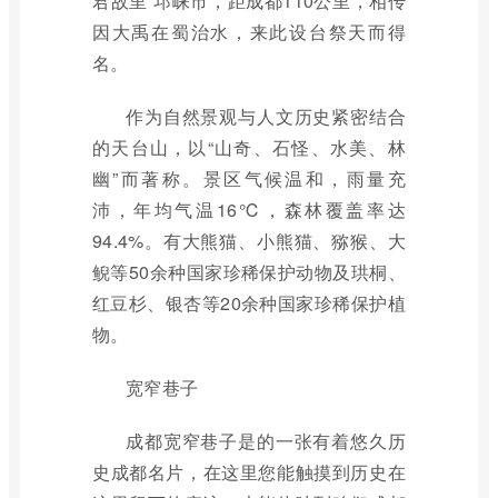
君故里”邛崃市，距成都110公里，相传
因大禹在蜀治水，来此设台祭天而得
名。
作为自然景观与人文历史紧密结合
的天台山，以“山奇、石怪、水美、林
幽”而著称。景区气候温和，雨量充
沛，年均气温16℃，森林覆盖率达
94.4%。有大熊猫、小熊猫、猕猴、大
鲵等50余种国家珍稀保护动物及珙桐、
红豆杉、银杏等20余种国家珍稀保护植
物。
宽窄巷子
成都宽窄巷子是的一张有着悠久历
史成都名片，在这里您能触摸到历史在