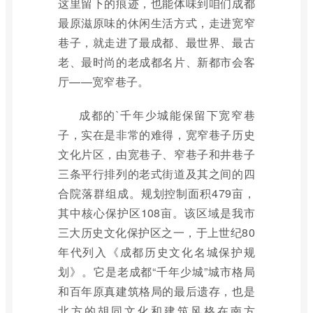
这里留下的痕迹，也能体味到咱们成都
最原滋原味的休闲生活方式，走进宽窄
巷子，就走进了最成都、最世界、最古
老、最时尚的老成都名片、新都市会客
厅——宽窄巷子。
成都的`千年少城能保留下宽窄巷
子，实在是非常的难得，宽窄巷子历史
文化片区，由宽巷子、窄巷子和井巷子
三条平行排列的老式街道及其之间的四
合院落群组成。规划控制面积479亩，
其中核心保护区108亩。该区域是我市
三大历史文化保护区之一，于上世纪80
年代列入《成都历史文化名城保护规
划》。它是老成都“千年少城”城市格局
和百年原真建筑格局的最后遗存，也是
北方的胡同文化和建筑风格在南方