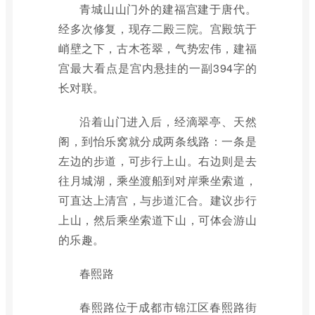
青城山山门外的建福宫建于唐代。
经多次修复，现存二殿三院。宫殿筑于
峭壁之下，古木苍翠，气势宏伟，建福
宫最大看点是宫内悬挂的一副394字的
长对联。
沿着山门进入后，经滴翠亭、天然
阁，到怡乐窝就分成两条线路：一条是
左边的步道，可步行上山。右边则是去
往月城湖，乘坐渡船到对岸乘坐索道，
可直达上清宫，与步道汇合。建议步行
上山，然后乘坐索道下山，可体会游山
的乐趣。
春熙路
春熙路位于成都市锦江区春熙路街