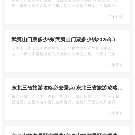
年，都有无数游客慕名而来，想要一睹她的风采。而选择一个
合适的旅 ...
·
8个月前
武夷山门票多少钱(武夷山门票多少钱2025年)
武夷山，这个位于福建省西北部的世界自然和文化双重遗产
地，一直以来都是游客们心驰神往的旅游胜地。武夷山门票多
少钱呢？本 ...
·
8个月前
东北三省旅游攻略必去景点(东北三省旅游攻略必去景点视频介绍)
东北三省，即辽宁、吉林、黑龙江，是我国东北地区的三个重
要省份。这里有着丰富的自然资源、独特的民俗文化和美丽的
自然风光 ...
·
8个月前