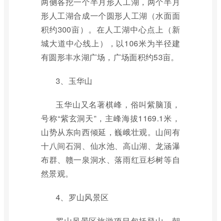
两侧各挖一个半月形人工湖，两个半月
形人工湖合成一个圆形人工湖（水面面
积约300亩）。在人工湖中心点上（新
城大道中心线上），以106米为半径建
有圆形丰水湖广场，广场面积约53亩。
3、玉华山
玉华山又名著棋峰，俗叫紫脑顶，
号称“紫玄洞天”，主峰海拔1169.1米，
山势从东向西倾延，巍峨壮观。山间有
十八间石洞、仙水池、高山湖、龙涵瀑
布群、赣一泉洞水、落雨红豆杉树等自
然景观。
4、罗山风景区
罗山风景区旅游项目包括登山、朝