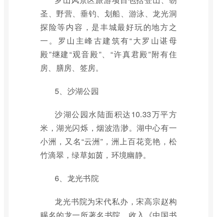
圣、野营、垂钓、划船、游泳、龙光洞
探险等内容，是丰城最好玩的地方之
一。罗山主峰古建筑有“大罗山谌母
殿”继建“观音殿”、“许真君殿”附有住
房、膳房、签房。
5、沙湖公园
沙湖公园水陆面积达10.33万平方
米，湖光闪烁，烟波浩渺。湖中心有一
小洲，又名“云洲”，洲上百花竞艳，松
竹滴翠，绿草如茵，环境幽静。
6、龙光书院
龙光书院为宋代私办，宋高宗赵构
赐名的龙一所著名书院，收入《中国书