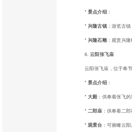
*
景点介绍
：
*
兴隆古镇
：游览古镇
*
兴隆石雕
：观赏兴隆
6.
云阳张飞庙
云阳张飞庙，位于奉
*
景点介绍
：
*
大殿
：供奉着张飞的
*
二郎庙
：供奉着二郎
*
观景台
：可俯瞰云阳