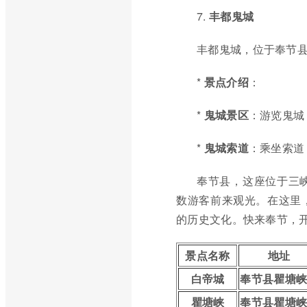
7.
丰都鬼城
丰都鬼城，位于奉节
*
景点介绍
：
*
鬼城景区
：游览鬼城
*
鬼城索道
：乘坐索道
奉节县，这座位于三
数游客前来观光。在这里
的历史文化。快来奉节，
景点名称
地址
白帝城
奉节县瞿塘
瞿塘峡
奉节县瞿塘