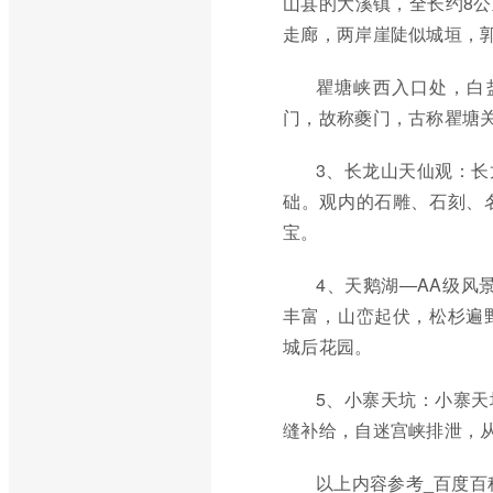
山县的大溪镇，全长约8
走廊，两岸崖陡似城垣，郭
瞿塘峡西入口处，白
门，故称夔门，古称瞿塘关
3、长龙山天仙观：
础。观内的石雕、石刻、
宝。
4、天鹅湖—AA级风
丰富，山峦起伏，松杉遍
城后花园。
5、小寨天坑：小寨
缝补给，自迷宫峡排泄，
以上内容参考_百度百