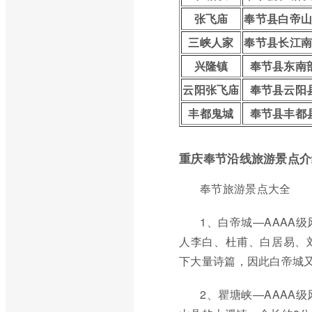
张飞庙
奉节县白帝
三峡人家
奉节县长江
兴隆镇
奉节县东南
云阳张飞庙
奉节县云阳
丰都鬼城
奉节县丰都
重庆奉节沿线旅游景点介
奉节旅游景点大全
1、白帝城—AAAA
人李白、杜甫、白居易、
下大量诗篇，因此白帝城又
2、瞿塘峡—AAAA