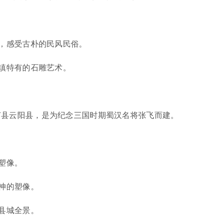
，感受古朴的民风民俗。
镇特有的石雕艺术。
节县云阳县，是为纪念三国时期蜀汉名将张飞而建。
塑像。
神的塑像。
县城全景。