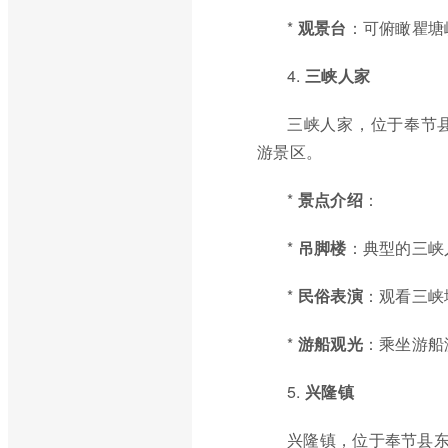
*
观景台
：可俯瞰瞿塘
4.
三峡人家
三峡人家，位于奉节
游景区。
*
景点介绍
：
*
吊脚楼
：典型的三峡
*
民俗表演
：观看三峡
*
游船观光
：乘坐游船
5.
兴隆镇
兴隆镇，位于奉节县