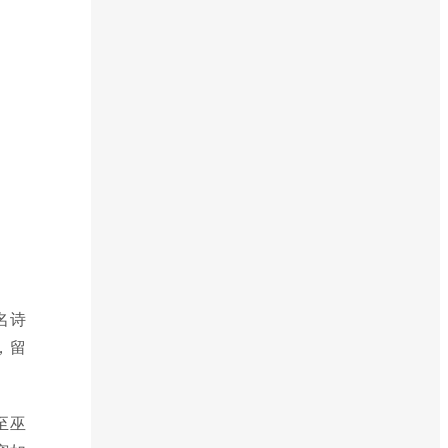
名诗
，留
至巫