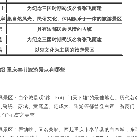
山上
为纪念三国时期蜀汉名将张飞而建
南岸
集自然风光、民俗文化、休闲娱乐于一体的旅游景区
部
具有浓郁民族风情的古镇
县
为纪念三国时期蜀汉名将张飞而建
县
以鬼文化为主题的旅游景区
绍 重庆奉节旅游景点有哪些
级风景区：白帝城是观“夔（kuí）门天下雄”的最佳地点。历代著
刘禹锡、苏轼、黄庭坚、范成大、陆游等都曾登白帝，游夔门
有“诗城”之美誉。
级风景区：瞿塘峡，又名夔峡。西起重庆市奉节县的白帝城，东