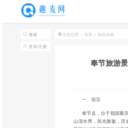
首页
>
旅游攻略
搜索
当前位置：
登录/注册
奉节旅游景
一、前言
奉节县，位于我国重庆
山清水秀，风光旖旎，历