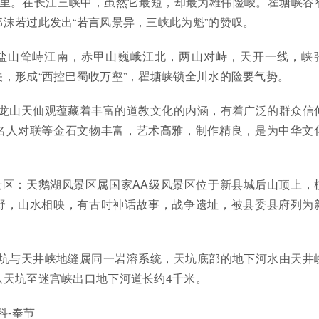
公里。在长江三峡中，虽然它最短，却最为雄伟险峻。瞿塘峡谷
沫若过此发出“若言风景异，三峡此为魁”的赞叹。
盐山耸峙江南，赤甲山巍峨江北，两山对峙，天开一线，峡
，形成“西控巴蜀收万壑”，瞿塘峡锁全川水的险要气势。
长龙山天仙观蕴藏着丰富的道教文化的内涵，有着广泛的群众信
名人对联等金石文物丰富，艺术高雅，制作精良，是为中华文
景区：天鹅湖风景区属国家AA级风景区位于新县城后山顶上，
野，山水相映，有古时神话故事，战争遗址，被县委县府列为
天坑与天井峡地缝属同一岩溶系统，天坑底部的地下河水由天井
从天坑至迷宫峡出口地下河道长约4千米。
科-奉节