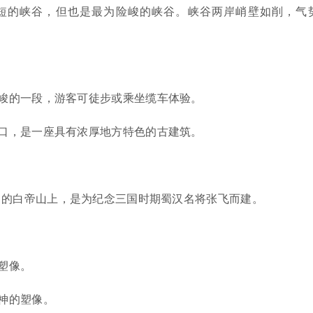
短的峡谷，但也是最为险峻的峡谷。峡谷两岸峭壁如削，气
峻的一段，游客可徒步或乘坐缆车体验。
口，是一座具有浓厚地方特色的古建筑。
口的白帝山上，是为纪念三国时期蜀汉名将张飞而建。
塑像。
神的塑像。