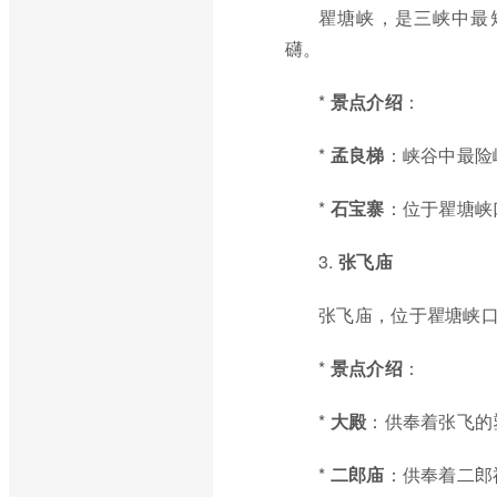
瞿塘峡，是三峡中最
礴。
*
景点介绍
：
*
孟良梯
：峡谷中最险
*
石宝寨
：位于瞿塘峡
3.
张飞庙
张飞庙，位于瞿塘峡
*
景点介绍
：
*
大殿
：供奉着张飞的
*
二郎庙
：供奉着二郎