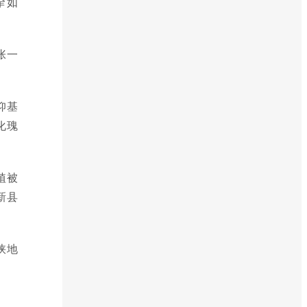
窄如
张一
仰基
化瑰
植被
新县
峡地