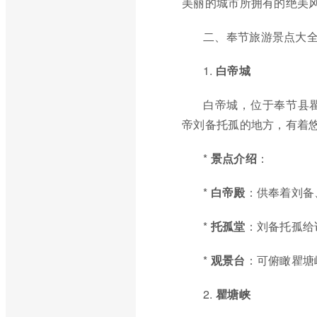
美丽的城市所拥有的绝美
二、奉节旅游景点大
1.
白帝城
白帝城，位于奉节县
帝刘备托孤的地方，有着
*
景点介绍
：
*
白帝殿
：供奉着刘备
*
托孤堂
：刘备托孤给
*
观景台
：可俯瞰瞿塘
2.
瞿塘峡