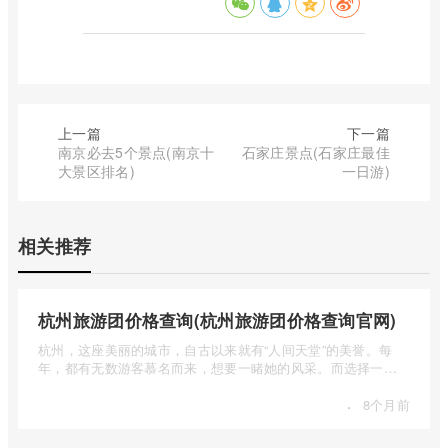
上一篇
下一篇
南京必去5个景点(南京十
石家庄景点(石家庄最佳
大景区排名)
一日游)
相关推荐
杭州旅游团价格查询(杭州旅游团价格查询官网)
杭州，这座美丽的城市，自古以来就有“人间天堂”的美誉。每
年，都有无数游客慕名而来，想要一睹她的风采。而选择一个
合适的旅 ...
·
8个月前