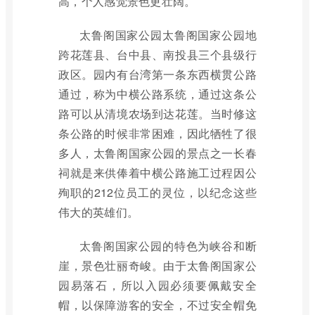
高，个人感觉景色更壮阔。
太鲁阁国家公园太鲁阁国家公园地
跨花莲县、台中县、南投县三个县级行
政区。园内有台湾第一条东西横贯公路
通过，称为中横公路系统，通过这条公
路可以从清境农场到达花莲。当时修这
条公路的时候非常困难，因此牺牲了很
多人，太鲁阁国家公园的景点之一长春
祠就是来供俸着中横公路施工过程因公
殉职的212位员工的灵位，以纪念这些
伟大的英雄们。
太鲁阁国家公园的特色为峡谷和断
崖，景色壮丽奇峻。由于太鲁阁国家公
园易落石，所以入园必须要佩戴安全
帽，以保障游客的安全，不过安全帽免