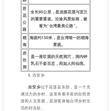
苏
全长95公里，是连接花莲与宜兰
花
的重要通道。沿途风景如画，被
公
誉为“台湾最美公路”。
路
稻
海拔约150米，是台湾唯一的稻海
海
景观。
赤
是一座壮观的天然洞穴，洞内钟
坎
乳石千姿百态，宛如人间仙境。
洞
5. 吉安乡
吉安乡
位于花莲县东部，是一个充
满活力的乡村。这里有着丰富的自然资
源和人文景观，是游客体验台湾乡村生
活的好去处。