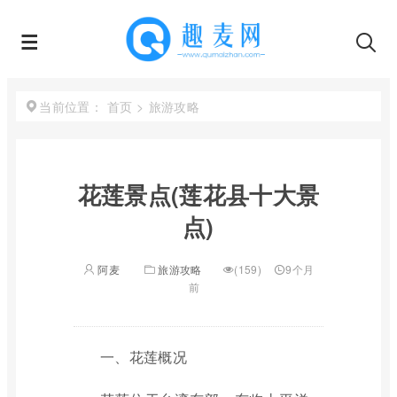
首页
>
旅游攻略
当前位置：
花莲景点(莲花县十大景
点)
阿麦
旅游攻略
(159)
9个月
前
一、花莲概况