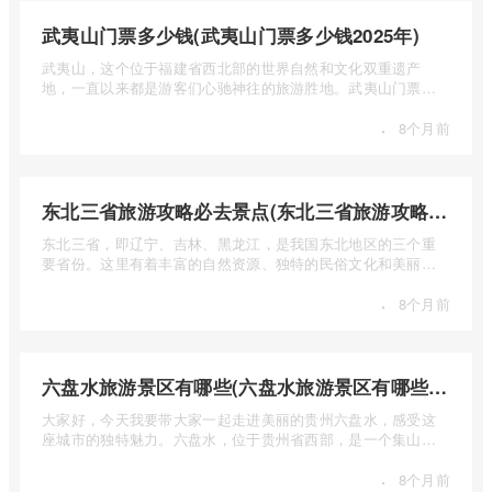
武夷山门票多少钱(武夷山门票多少钱2025年)
武夷山，这个位于福建省西北部的世界自然和文化双重遗产
地，一直以来都是游客们心驰神往的旅游胜地。武夷山门票多
少钱呢？本 ...
·
8个月前
东北三省旅游攻略必去景点(东北三省旅游攻略必去景点视频介绍)
东北三省，即辽宁、吉林、黑龙江，是我国东北地区的三个重
要省份。这里有着丰富的自然资源、独特的民俗文化和美丽的
自然风光 ...
·
8个月前
六盘水旅游景区有哪些(六盘水旅游景区有哪些景点值得去)
大家好，今天我要带大家一起走进美丽的贵州六盘水，感受这
座城市的独特魅力。六盘水，位于贵州省西部，是一个集山水
风光、民 ...
·
8个月前