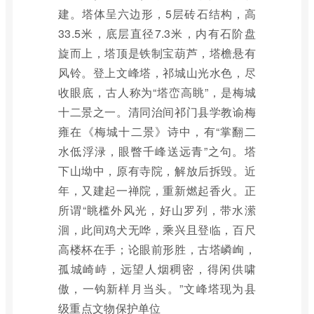
建。塔体呈六边形，5层砖石结构，高
33.5米，底层直径7.3米，内有石阶盘
旋而上，塔顶是铁制宝葫芦，塔檐悬有
风铃。登上文峰塔，祁城山光水色，尽
收眼底，古人称为“塔峦高眺”，是梅城
十二景之一。清同治间祁门县学教谕梅
雍在《梅城十二景》诗中，有“掌翻二
水低浮渌，眼瞥千峰送远青”之句。塔
下山坳中，原有寺院，解放后拆毁。近
年，又建起一禅院，重新燃起香火。正
所谓“眺槛外风光，好山罗列，带水潆
洄，此间鸡犬无哗，乘兴且登临，百尺
高楼杯在手；论眼前形胜，古塔嶙峋，
孤城崎峙，远望人烟稠密，得闲供啸
傲，一钩新样月当头。”文峰塔现为县
级重点文物保护单位