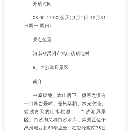
开放时间
08:00-17:00(全天)(1月1日-12月31
日周一-周日)
景点位置
河南省禹州市鸠山镇后地村
9、白沙湖风景区
简介
中原腹地、嵩山脚下、颍河之滨有
一自峰峦叠嶂、苍松翠柏、水光潋滟、
碧波青天的山水桃源——白沙湖风景
区。白沙湖又称白沙水库，风景区位于
禹州城西北60华里处，在登峰东南35公