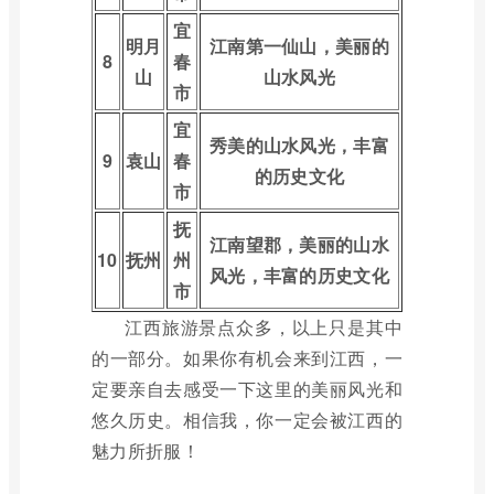
宜
明月
江南第一仙山，美丽的
8
春
山
山水风光
市
宜
秀美的山水风光，丰富
9
袁山
春
的历史文化
市
抚
江南望郡，美丽的山水
10
抚州
州
风光，丰富的历史文化
市
江西旅游景点众多，以上只是其中
的一部分。如果你有机会来到江西，一
定要亲自去感受一下这里的美丽风光和
悠久历史。相信我，你一定会被江西的
魅力所折服！