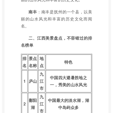
南丰
：南丰是抚州的一个县，以美
丽的山水风光和丰富的历史文化而闻
名。
二、江西美景盘点，不容错过的排
名榜单
排
景点
地
特色
名
名称
点
九
中国四大避暑胜地之
1
庐山
江
一，秀美的山水风光
市
九
鄱阳
中国最大的淡水湖，湖
2
江
湖
中岛屿众多
市