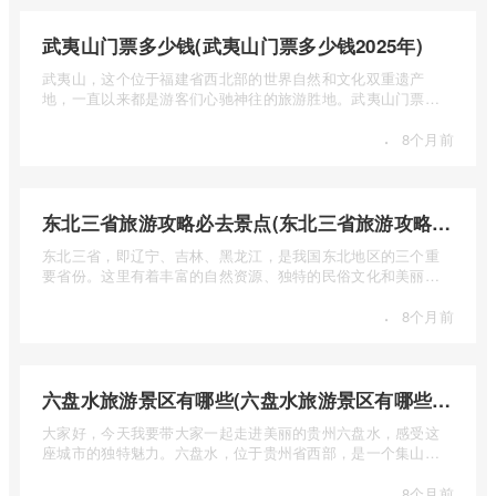
武夷山门票多少钱(武夷山门票多少钱2025年)
武夷山，这个位于福建省西北部的世界自然和文化双重遗产
地，一直以来都是游客们心驰神往的旅游胜地。武夷山门票多
少钱呢？本 ...
·
8个月前
东北三省旅游攻略必去景点(东北三省旅游攻略必去景点视频介绍)
东北三省，即辽宁、吉林、黑龙江，是我国东北地区的三个重
要省份。这里有着丰富的自然资源、独特的民俗文化和美丽的
自然风光 ...
·
8个月前
六盘水旅游景区有哪些(六盘水旅游景区有哪些景点值得去)
大家好，今天我要带大家一起走进美丽的贵州六盘水，感受这
座城市的独特魅力。六盘水，位于贵州省西部，是一个集山水
风光、民 ...
·
8个月前