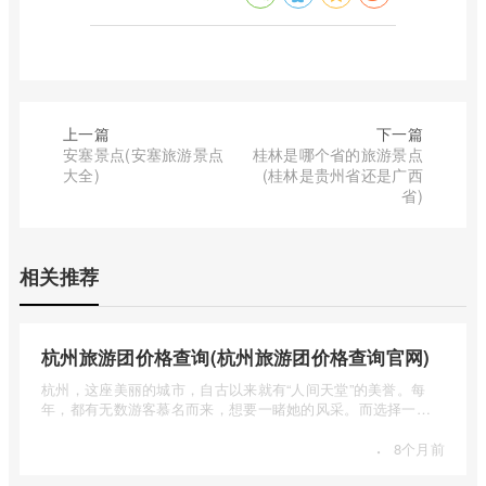
上一篇
下一篇
安塞景点(安塞旅游景点
桂林是哪个省的旅游景点
大全)
(桂林是贵州省还是广西
省)
相关推荐
杭州旅游团价格查询(杭州旅游团价格查询官网)
杭州，这座美丽的城市，自古以来就有“人间天堂”的美誉。每
年，都有无数游客慕名而来，想要一睹她的风采。而选择一个
合适的旅 ...
·
8个月前