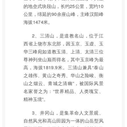
的地垒式块段山，长约25公里，宽约10
公里，绵延的90余座山峰，主峰汉阳峰
海拔1474米。
2、三清山，是道教名山，位于江
西省上饶市东北部，因玉京、玉虚、玉
华三峰宛如道教玉清、上清、太清三位
尊神列坐山巅而得名，其中玉京峰为最
高，海拔1819.9米。三清山兼具“泰山
之雄伟、黄山之奇秀、华山之险峻、衡
山之烟云、青城之清幽”，被国际风景
名家誉之为：“世界精品、人类瑰宝、
精神玉境”。
3、井冈山，是集革命人文景观、
自然风光和高山田园为一体的山岳型风