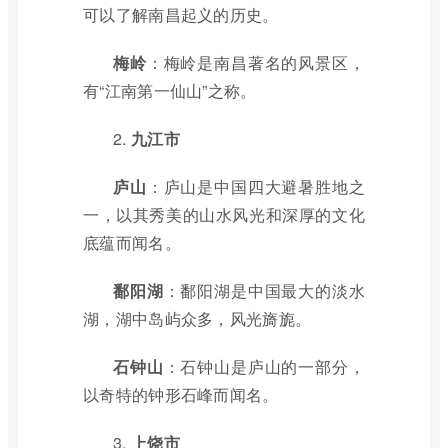
可以了解南昌起义的历史。
梅岭
：梅岭是南昌著名的风景区，
有“江南第一仙山”之称。
2.
九江市
庐山
：庐山是中国四大避暑胜地之
一，以其秀美的山水风光和深厚的文化
底蕴而闻名。
鄱阳湖
：鄱阳湖是中国最大的淡水
湖，湖中岛屿众多，风光旖旎。
石钟山
：石钟山是庐山的一部分，
以奇特的钟形石峰而闻名。
3.
上饶市