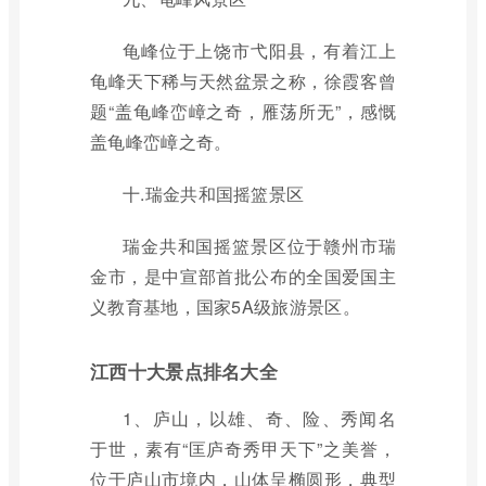
龟峰位于上饶市弋阳县，有着江上
龟峰天下稀与天然盆景之称，徐霞客曾
题“盖龟峰峦嶂之奇，雁荡所无”，感慨
盖龟峰峦嶂之奇。
十.瑞金共和国摇篮景区
瑞金共和国摇篮景区位于赣州市瑞
金市，是中宣部首批公布的全国爱国主
义教育基地，国家5A级旅游景区。
江西十大景点排名大全
1、庐山，以雄、奇、险、秀闻名
于世，素有“匡庐奇秀甲天下”之美誉，
位于庐山市境内，山体呈椭圆形，典型