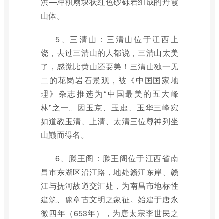
洪—冲积扇块状红色砂砾岩组成的丹霞
山体。
5、三清山：三清山位于江西上
饶，去过三清山的人都说，三清山太美
了，感觉比黄山还要美！三清山独一无
二的花岗岩石景观，被《中国国家地
理》杂志推选为“中国最美的五大峰
林”之一。因玉京、玉虚、玉华三峰宛
如道教玉清、上清、太清三位尊神列坐
山巅而得名。
6、滕王阁：滕王阁位于江西省南
昌市东湖区沿江路，地处赣江东岸、赣
江与抚河故道交汇处，为南昌市地标性
建筑、豫章古文明之象征。始建于唐永
徽四年（653年），为唐太宗李世民之