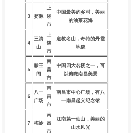
上
中国最美的乡村，美丽
3
婺源
饶
的油菜花海
市
上
三清
道教名山，奇特的丹霞
4
饶
山
地貌
市
南
滕王
中国四大名楼之一，可
5
昌
阁
以俯瞰南昌美景
市
南
八一
南昌市中心广场，有八
6
昌
广场
一南昌起义纪念馆
市
南
江南第一仙山，美丽的
7
梅岭
昌
山水风光
市