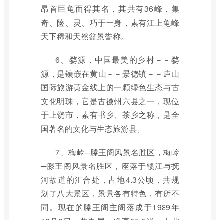
昂首巨龟而得其名，其共有36峰，集
奇、险、灵、巧于一身，素有江上龟峰
天下稀和天然盆景誉称。
6、婺源，中国最美的乡村－－婺
源，是镶嵌在黄山－－景德镇－－庐山
国际旅游黄金线上的一颗绿色生态与古
文化明珠，它是古徽州六县之一，现位
于上饶市，素有书乡、茶乡之称，是全
国著名的文化与生态旅游县。
7、梅岭─滕王阁风景名胜区，梅岭
─滕王阁风景名胜区，座落于赣江与抚
河故道的汇合处，占地4.3公顷，共规
划了八大景区，景景各有特色，有所不
同。现在的滕王阁主阁落成于1989年