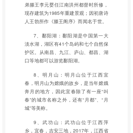
弟滕王李元婴任江南洪州都督时所修，
现存建筑为1985年重建景观；因初唐诗
人王勃所作《滕王阁序》而闻名于世。
7、鄱阳湖：鄱阳湖是中国第一大
淡水湖，湖区有41个岛屿和七个自然保
护区。从南昌、九江、庐山、都昌、湖
口等地都可以游览鄱阳湖。
8、明月山：明月山位于江西宜
春，明月山为嫦娥的故乡，是当年嫦娥
奔月的地方，因此宜春除了有一座“叫
春”的城市名称之外，还有“月都”、“月
城”等美称。
9、武功山：武功山位于江西萍
乡，宜春，吉安三地，2017年，江西省