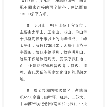
10月8日，共九层，净高57.5米，南北
配有回廊连接的两个辅亭，建筑面积
13000多平方米。
8、明月山，明月山位于宜春市，
主要由太平山、玉京山、老山、仰山等
十几座海拔千米以上的山峰组成、主峰
太平山，海拨1735.6米，因整个山势呈
半圆形，恰似半轮明月，故称明月山。
这里不仅是旅游观光、度假疗养胜地，
而且还是动植物科普教育，佛教、道
教、古代民俗等历史文化研究的理想之
地。
9、瑞金共和国摇篮景区，占地面
积4550余亩，由叶坪、红井、二苏大、
中华苏维埃纪念园(南园和北园)、中央