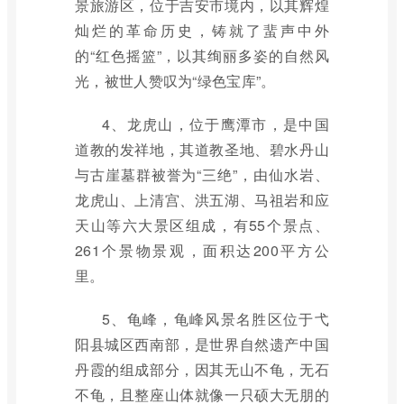
景旅游区，位于吉安市境内，以其辉煌
灿烂的革命历史，铸就了蜚声中外
的“红色摇篮”，以其绚丽多姿的自然风
光，被世人赞叹为“绿色宝库”。
4、龙虎山，位于鹰潭市，是中国
道教的发祥地，其道教圣地、碧水丹山
与古崖墓群被誉为“三绝”，由仙水岩、
龙虎山、上清宫、洪五湖、马祖岩和应
天山等六大景区组成，有55个景点、
261个景物景观，面积达200平方公
里。
5、龟峰，龟峰风景名胜区位于弋
阳县城区西南部，是世界自然遗产中国
丹霞的组成部分，因其无山不龟，无石
不龟，且整座山体就像一只硕大无朋的