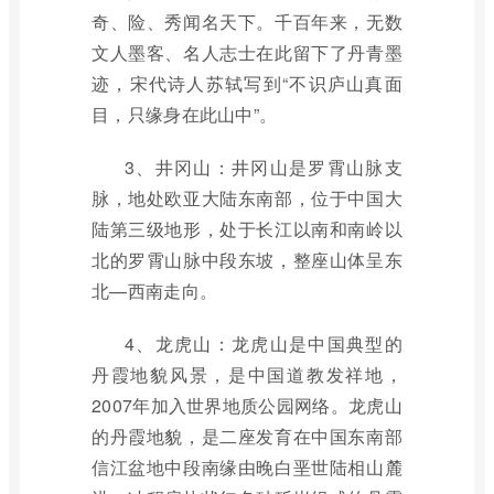
奇、险、秀闻名天下。千百年来，无数
文人墨客、名人志士在此留下了丹青墨
迹，宋代诗人苏轼写到“不识庐山真面
目，只缘身在此山中”。
3、井冈山：井冈山是罗霄山脉支
脉，地处欧亚大陆东南部，位于中国大
陆第三级地形，处于长江以南和南岭以
北的罗霄山脉中段东坡，整座山体呈东
北—西南走向。
4、龙虎山：龙虎山是中国典型的
丹霞地貌风景，是中国道教发祥地，
2007年加入世界地质公园网络。龙虎山
的丹霞地貌，是二座发育在中国东南部
信江盆地中段南缘由晚白垩世陆相山麓