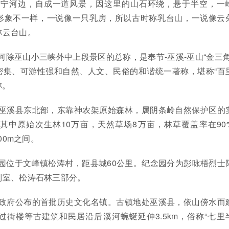
在宁河边，自成一道风景，因这里的山石环绕，悬于半空，一
形象不一样，一说像一只乳房，所以古时称乳台山，一说像云
称云台山。
河除巫山小三峡外中上段景区的总称，是奉节-巫溪-巫山“金三角
密集、可游性强和自然、人文、民俗的和谐统一著称，堪称“百
称。
于巫溪县东北部，东靠神农架原始森林，属阴条岭自然保护区的
其中原始次生林10万亩，天然草场8万亩，林草覆盖率在90
00m之间。
园位于文峰镇松涛村，距县城60公里。纪念园分为彭咏梧烈士
列室、松涛石林三部分。
市政府公布的首批历史文化名镇。古镇地处巫溪县，依山傍水而
街楼等古建筑和民居沿后溪河蜿蜒延伸3.5km，俗称“七里