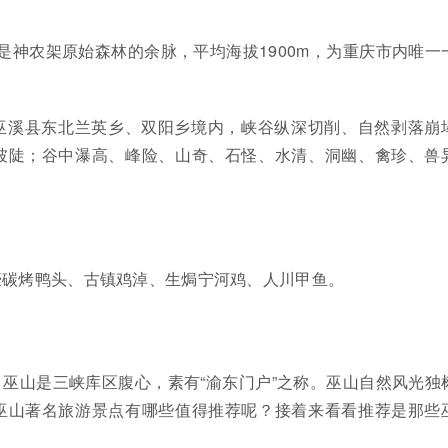
是神农架原始森林的余脉，平均海拔1900m，为重庆市内唯一
于巫溪县东北兰英乡、双阳乡境内，峡谷纵深切削、自然剥落崩
坡陡；谷中瀑高、峰险、山奇、石怪、水清、洞幽、禽珍、兽
。
豪碳烤鸭头、古镇鸡淖、生焗宁河鸡、人川甲鱼。
巫山是三峡库区腹心，素有“渝东门户”之称。巫山自然风光独
巫山著名旅游景点有哪些值得推荐呢？接着来看看推荐是那些