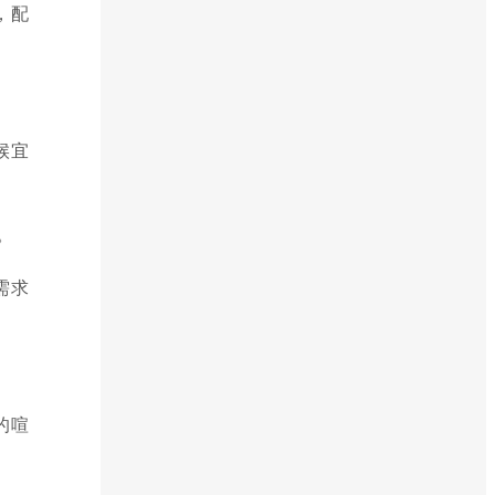
，配
候宜
。
需求
的喧