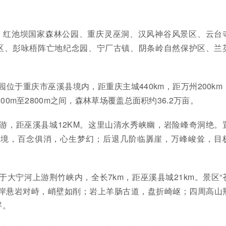
：红池坝国家森林公园、重庆灵巫洞、汉风神谷风景区、云台
区、彭咏梧阵亡地纪念园、宁厂古镇、阴条岭自然保护区、兰
园位于重庆市巫溪县境内，距重庆主城440km，距万州200km
00m至2800m之间，森林草场覆盖总面积约36.2万亩。
游，距巫溪县城12KM。这里山清水秀峡幽，岩险峰奇洞绝。
仙境，百念俱消，心生梦幻；后退几阶临羼崖，万峰峻耸，目
于大宁河上游荆竹峡内，全长7km，距巫溪县城21km。景区“
两岸悬岩对峙，峭壁如削；岩上羊肠古道，盘折崎岖；四周高山
屏。