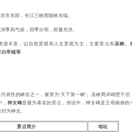
重庆市东部，长江三峡西陵峡东端。
湿润季风气候，四季分明，雨量充沛。
资源丰富，以自然景观和人文景观为主，主要景点有
巫峡、
节白帝城等
。
代表性的峡谷之一，被誉为“天下第一峡”。巫峡两岸峭壁千仞
中，
神女峰
是最为著名的景点，传说中，神女峰是王母娘娘的
被封为神女。
景点简介
地址