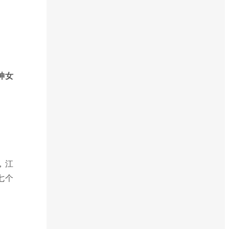
神女
，江
七个