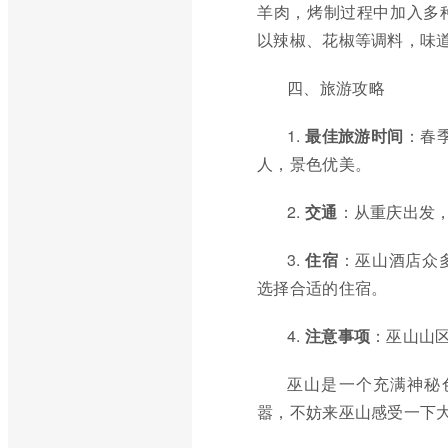
羊肉，烤制过程中加入多
以辣椒、花椒等调料，味
四、旅游攻略
1.
最佳旅游时间
：春
人，景色优美。
2.
交通
：从重庆出发
3.
住宿
：巫山酒店众
选择合适的住宿。
4.
注意事项
：巫山山
巫山是一个充满神秘
嚣，不妨来巫山感受一下