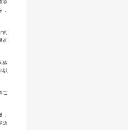
峰突
朵，
”的
里画
实验
%以
阵亡
建，
半边