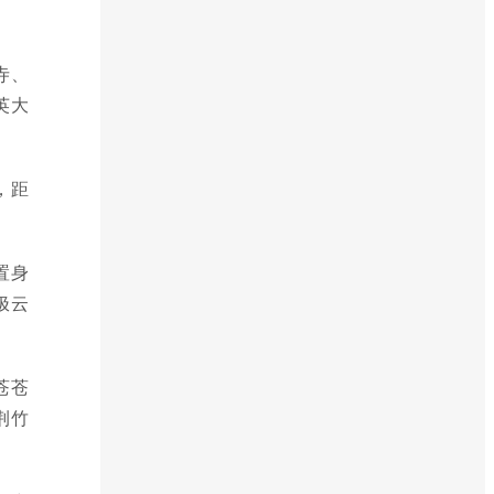
寺、
英大
，距
置身
极云
苍苍
荆竹