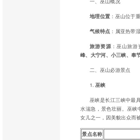
一、巫山概况
地理位置
：巫山位于
气候特点
：属亚热带
旅游资源
：巫山旅游
峰、大宁河、小三峡、奉
二、巫山必游景点
1.
巫峡
巫峡是长江三峡中最具
水湍急，景色壮丽。巫峡
女儿之一，因美貌出众而
景点名称