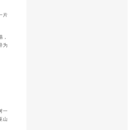
一片
塌，
异为
树一
巫山