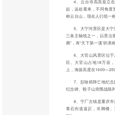
4、云台寺高高耸立
起，远处看来，不同角度
称云台山，现在人们统一
5、大宁河景区是大宁
三条主轴线之一，以景点
廊”，有“天下第一溪”的美
6、大官山风景区位
区。大官山占地18万亩，
上，海拔高度在1600—25
7、彭咏梧阵亡地纪念
纪念碑、鞍子山突围战陈
8、宁厂古镇是重庆
青石街道逼仄，吊脚楼、过