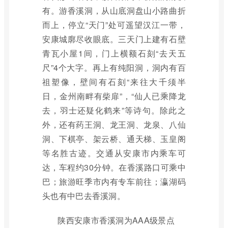
有。游香溪洞，从山底洞盘山小路曲折
而上，停立“天门”处可遥望汉江一带，
安康城廓尽收眼底。三天门上建有石壁
青瓦小屋1间，门上横额石刻“去天五
尺”4个大字。再上有纯阳洞，洞内有百
祖塑像，壁间有石刻“来往大千须半
日，金州南畔有柴扉”，“仙人已乘降龙
去，羽士还疑化鹤来”等诗句。除此之
外，还有药王洞、龙王洞、龙泉、八仙
洞、下棋亭、架云桥、通天梯、玉皇阁
等名胜古迹。交通从安康市内乘车可
达，车程约30分钟。在香溪路口可乘中
巴；旅游旺季市内有专车前往；瀛湖码
头也有中巴去香溪洞。
陕西安康市香溪洞为AAA级景点