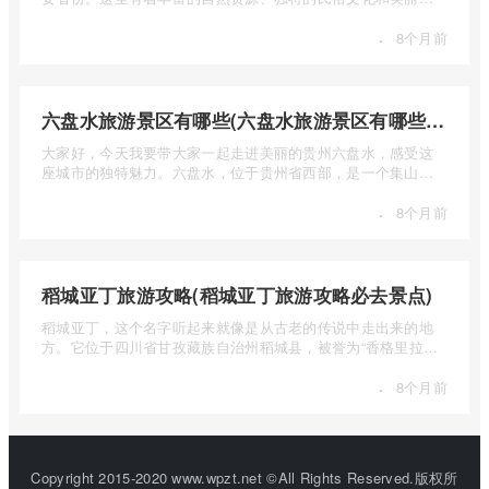
自然风光 ...
·
8个月前
六盘水旅游景区有哪些(六盘水旅游景区有哪些景点值得去)
大家好，今天我要带大家一起走进美丽的贵州六盘水，感受这
座城市的独特魅力。六盘水，位于贵州省西部，是一个集山水
风光、民 ...
·
8个月前
稻城亚丁旅游攻略(稻城亚丁旅游攻略必去景点)
稻城亚丁，这个名字听起来就像是从古老的传说中走出来的地
方。它位于四川省甘孜藏族自治州稻城县，被誉为“香格里拉的
圣地”， ...
·
8个月前
Copyright 2015-2020 www.wpzt.net ©All Rights Reserved.版权所