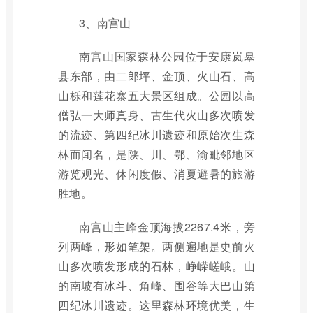
3、南宫山
南宫山国家森林公园位于安康岚皋
县东部，由二郎坪、金顶、火山石、高
山栎和莲花寨五大景区组成。公园以高
僧弘一大师真身、古生代火山多次喷发
的流迹、第四纪冰川遗迹和原始次生森
林而闻名，是陕、川、鄂、渝毗邻地区
游览观光、休闲度假、消夏避暑的旅游
胜地。
南宫山主峰金顶海拔2267.4米，旁
列两峰，形如笔架。两侧遍地是史前火
山多次喷发形成的石林，峥嵘嵯峨。山
的南坡有冰斗、角峰、围谷等大巴山第
四纪冰川遗迹。这里森林环境优美，生