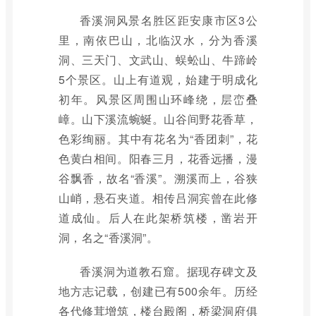
香溪洞风景名胜区距安康市区3公
里，南依巴山，北临汉水，分为香溪
洞、三天门、文武山、蜈蚣山、牛蹄岭
5个景区。山上有道观，始建于明成化
初年。风景区周围山环峰绕，层峦叠
嶂。山下溪流蜿蜒。山谷间野花香草，
色彩绚丽。其中有花名为“香团刺”，花
色黄白相间。阳春三月，花香远播，漫
谷飘香，故名“香溪”。溯溪而上，谷狭
山峭，悬石夹道。相传吕洞宾曾在此修
道成仙。后人在此架桥筑楼，凿岩开
洞，名之“香溪洞”。
香溪洞为道教石窟。据现存碑文及
地方志记载，创建已有500余年。历经
各代修茸增筑，楼台殿阁，桥梁洞府俱