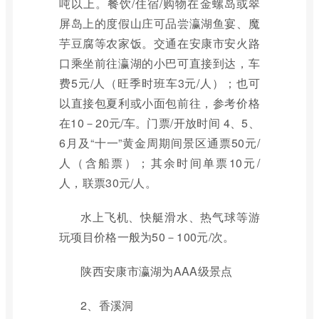
吨以上。餐饮/住宿/购物在金螺岛或翠
屏岛上的度假山庄可品尝瀛湖鱼宴、魔
芋豆腐等农家饭。交通在安康市安火路
口乘坐前往瀛湖的小巴可直接到达，车
费5元/人（旺季时班车3元/人）；也可
以直接包夏利或小面包前往，参考价格
在10－20元/车。门票/开放时间 4、5、
6月及“十一”黄金周期间景区通票50元/
人（含船票）；其余时间单票10元/
人，联票30元/人。
水上飞机、快艇滑水、热气球等游
玩项目价格一般为50－100元/次。
陕西安康市瀛湖为AAA级景点
2、香溪洞