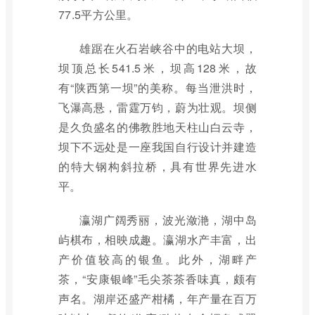
77.5平方公里。
雄踞在火石岩峡谷中的电站大坝，
坝顶总长541.5米，坝高128米，故
有“陕西第一坝”的美称。每当泄洪时，
飞瀑高悬，雷霆万钧，蔚为壮观。坝侧
是久负盛名的佛教胜地天柱山白云寺，
坝下不远处是一座我国自行设计并建造
的特大钢构斜拉桥，具有世界先进水
平。
瀛湖广阔秀丽，波光潋滟，湖中岛
屿棋布，相映成趣。瀛湖水产丰富，出
产价值较高的银鱼。此外，湖畔产
茶，“安康银峰”毛尖茶茶香味真，颇有
声名。湖岸还盛产柑橘，年产量在百万