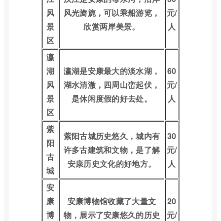
风
风光旖旎，可以乘船游览，
元/
景
欣赏两岸美景。
人
区
瀛
湖
瀛湖是安康最大的淡水湖，
60
风
湖水清澈，四周山峦起伏，
元/
景
是休闲度假的好去处。
人
区
紫
紫阳古城历史悠久，城内有
30
阳
许多古建筑和文物，是了解
元/
古
安康历史文化的好地方。
人
城
安
康
安康博物馆收藏了大量文
20
博
物，展示了安康悠久的历史
元/