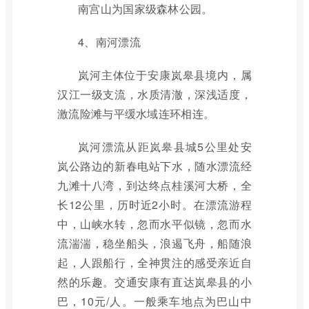
南宫山为国家级森林公园。
4、南河漂流
岚河主体位于安康岚皋县境内，属
汉江一级支流，水质清澈，深浅适度，
激流险滩与平缓水域连环相连。
岚河漂流从距岚皋县城5公里处安
岚公路边的新春电站下水，随水漂流经
九滩十八湾，到达终点桂溪河大桥，全
长12公里，历时近2小时。在漂流游程
中，山峡水转，忽而水平似镜，忽而水
流湍湍，稳坐船头，浪遏飞舟，船随浪
起，人跟船行，全神贯注的感受亲近自
然的乐趣。交通安康有直达岚皋县的小
巴，10元/人。一般乘车地点为巴山中