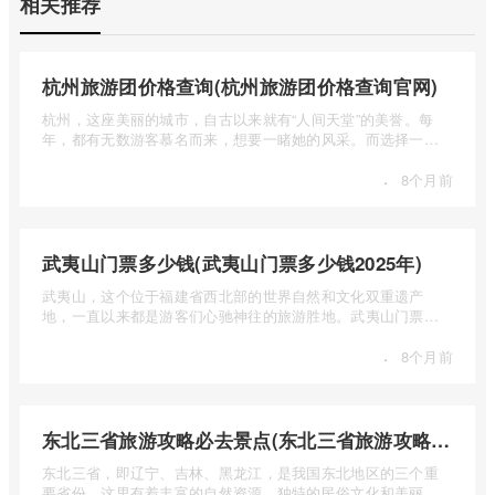
相关推荐
杭州旅游团价格查询(杭州旅游团价格查询官网)
杭州，这座美丽的城市，自古以来就有“人间天堂”的美誉。每
年，都有无数游客慕名而来，想要一睹她的风采。而选择一个
合适的旅 ...
·
8个月前
武夷山门票多少钱(武夷山门票多少钱2025年)
武夷山，这个位于福建省西北部的世界自然和文化双重遗产
地，一直以来都是游客们心驰神往的旅游胜地。武夷山门票多
少钱呢？本 ...
·
8个月前
东北三省旅游攻略必去景点(东北三省旅游攻略必去景点视频介绍)
东北三省，即辽宁、吉林、黑龙江，是我国东北地区的三个重
要省份。这里有着丰富的自然资源、独特的民俗文化和美丽的