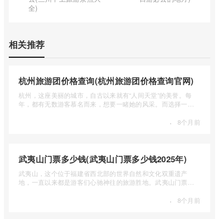
全)
相关推荐
杭州旅游团价格查询(杭州旅游团价格查询官网)
杭州，这座美丽的城市，自古以来就有“人间天堂”的美誉。每
年，都有无数游客慕名而来，想要一睹她的风采。而选择一个
合适的旅 ...
·
8个月前
武夷山门票多少钱(武夷山门票多少钱2025年)
武夷山，这个位于福建省西北部的世界自然和文化双重遗产
地，一直以来都是游客们心驰神往的旅游胜地。武夷山门票多
少钱呢？本 ...
·
8个月前