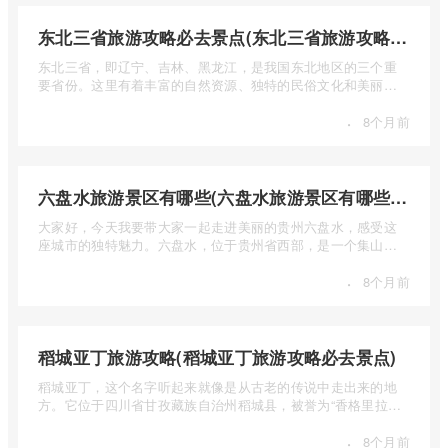
东北三省旅游攻略必去景点(东北三省旅游攻略必去景点视频介绍)
东北三省，即辽宁、吉林、黑龙江，是我国东北地区的三个重
要省份。这里有着丰富的自然资源、独特的民俗文化和美丽的
自然风光 ...
·
8个月前
六盘水旅游景区有哪些(六盘水旅游景区有哪些景点值得去)
大家好，今天我要带大家一起走进美丽的贵州六盘水，感受这
座城市的独特魅力。六盘水，位于贵州省西部，是一个集山水
风光、民 ...
·
8个月前
稻城亚丁旅游攻略(稻城亚丁旅游攻略必去景点)
稻城亚丁，这个名字听起来就像是从古老的传说中走出来的地
方。它位于四川省甘孜藏族自治州稻城县，被誉为“香格里拉的
圣地”， ...
·
8个月前