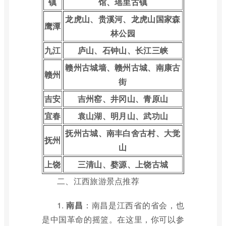
镇
馆、瑶里古镇
龙虎山、贵溪河、龙虎山国家森
鹰潭
林公园
九江
庐山、石钟山、长江三峡
赣州古城墙、赣州古城、南康古
赣州
街
吉安
吉州窑、井冈山、青原山
宜春
袁山湖、明月山、武功山
抚州古城、南丰白舍古村、大觉
抚州
山
上饶
三清山、婺源、上饶古城
二、江西旅游景点推荐
1.
南昌
：南昌是江西省的省会，也
是中国革命的摇篮。在这里，你可以参