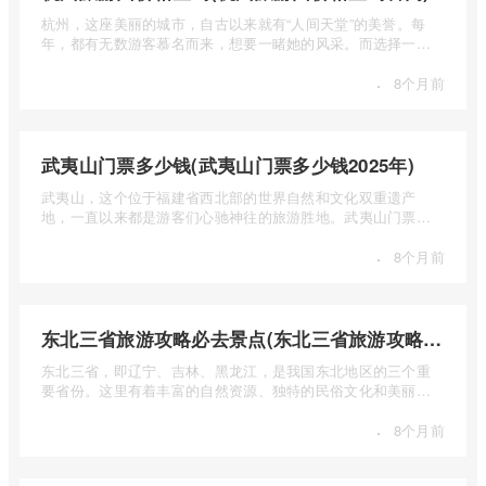
杭州，这座美丽的城市，自古以来就有“人间天堂”的美誉。每
年，都有无数游客慕名而来，想要一睹她的风采。而选择一个
合适的旅 ...
·
8个月前
武夷山门票多少钱(武夷山门票多少钱2025年)
武夷山，这个位于福建省西北部的世界自然和文化双重遗产
地，一直以来都是游客们心驰神往的旅游胜地。武夷山门票多
少钱呢？本 ...
·
8个月前
东北三省旅游攻略必去景点(东北三省旅游攻略必去景点视频介绍)
东北三省，即辽宁、吉林、黑龙江，是我国东北地区的三个重
要省份。这里有着丰富的自然资源、独特的民俗文化和美丽的
自然风光 ...
·
8个月前