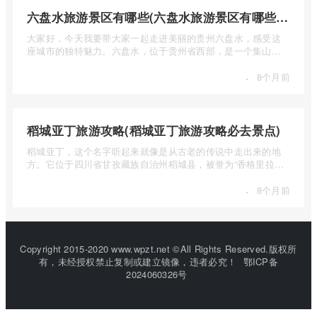
六盘水旅游景区有哪些(六盘水旅游景区有哪些景点值得去)
大家好，今天我要带大家一起走进美丽的贵州六盘水，感受这
座城市的独特魅力。六盘水，位于贵州省西部，是一个集山水
风光、民 ...
·
8个月前
稻城亚丁旅游攻略(稻城亚丁旅游攻略必去景点)
稻城亚丁，这个名字听起来就像是从古老的传说中走出来的地
方。它位于四川省甘孜藏族自治州稻城县，被誉为“香格里拉的
圣地”， ...
·
8个月前
Copyright 2015-2020 www.wpzt.net ©All Rights Reserved.版权所
有，未经授权禁止复制或建立镜像，违者必究！
鄂ICP备
2024060326号