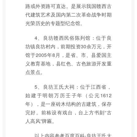
路或外资路可直达。是展示我国赣西古
代建筑艺术及国内第二次革命战争时期
光荣历史的专题型纪念馆。
4、良坊赣西民俗陈列馆：位于良
坊镇良坊村内，前期投资30余万元，开
馆于2005年8月，是省、市、县爱国主
义教育基地，县红色、古色旅游开发重
点景点。
5、良坊王氏大祠：位于江西省，
始建于明朝万历壬子年（公元1612
年），是一座砖木结构的古建筑，保存
完好。前栋设有戏台，台上方书刻“古
人高风”牌匾。
以上内容参考百度百科-良坊王氏大