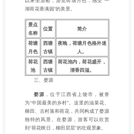
以乘坐游船，游览荷塘月色，感受“一
湖荷花香满园”的美景。
景点
位置
简介
名称
荷塘
西塘
夜晚，荷塘月色格外迷
月色
古镇
人。
荷花
西塘
荷花池内，荷花盛开，
池
古镇
清香四溢。
三、婺源
婺源
，位于江西省上饶市，被誉
为“中国最美的乡村”。这里的油菜花、
梯田、古村落和荷花，共同构成了婺源
独特的风景。在婺源，游客可以欣赏
到“荷花映日，梯田层层”的壮观景象。