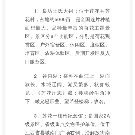
1、良坊王氏大祠：位于莲花县莲
花村，占地约5000亩，是全国连片种植
面积最大、品种最丰富的荷花主题景
区。景区分8个功能区，分别是荷花观
赏区、户外宿营区、休闲区、度假区、
培育区、农耕体验区、后期开发区及入
口服务区。
2、神泉湖：横卧在曲江上，湖面
狭长、水域辽阔、湖叉繁多、状如蛟
龙，《莲花厅志》载：楼梯岭牛角冲
下、岥允磴层叠、望若登楼梯，故名。
3、莲花一枝枪纪念馆：是国家2A
级景区、省级重点文物保护单位。位于
江西省县城南门广场右侧，沿解放街南