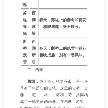
称
苏
西
堤
湖
春天，苏堤上的柳树和荷花
春
苏
相映成趣，美不胜收。
晓
堤
断
西
桥
湖
冬天，断桥上的残雪与荷花
残
断
相映成趣，别有一番风味。
雪
桥
二、西塘
西塘
，位于浙江省嘉兴市，是一座
具有千年历史的古镇。这里的古桥、古
巷、古宅、古树、古庙和古荷，共同构
成了一幅美丽的画卷。在西塘，游客可