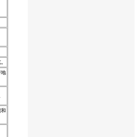
。
览。
好地
。
惯和