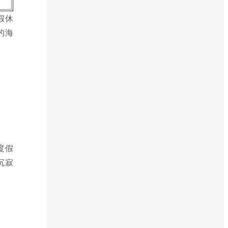
假休
的海
：
度假
沉寂