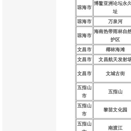
博鳌亚洲论坛永
琼海市
址
琼海市
万泉河
海南热带雨林自
琼海市
护区
文昌市
椰林海滩
文昌市
文昌航天发射
文昌市
文城古街
五指山
五指山
市
五指山
黎苗文化园
市
五指山
南渡江