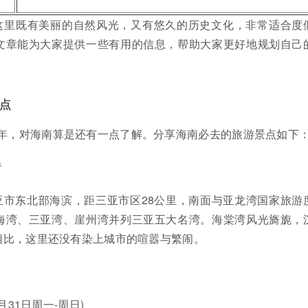
这里既有美丽的自然风光，又有悠久的历史文化，非常适合度
文章能为大家提供一些有用的信息，帮助大家更好地规划自己
点
5年，对海南算是还有一点了解。分享海南必去的旅游景点如下
湾
亚市东北部海滨，距三亚市区28公里，南面与亚龙湾国家旅游
海湾、三亚湾、崖州湾并列三亚五大名湾。海棠湾风光旖旎，
相比，这里还没有染上城市的喧嚣与繁闹。
2月31日周一-周日)