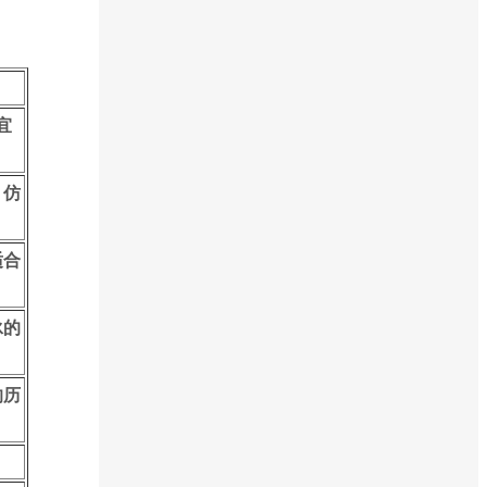
宜
，仿
适合
泳的
的历