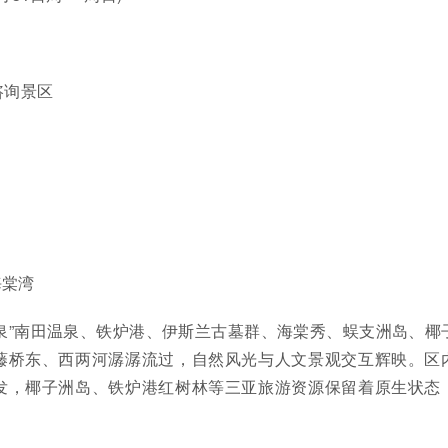
请咨询景区
海棠湾
泉”南田温泉、铁炉港、伊斯兰古墓群、海棠秀、蜈支洲岛、椰
藤桥东、西两河潺潺流过，自然风光与人文景观交互辉映。区
发，椰子洲岛、铁炉港红树林等三亚旅游资源保留着原生状态