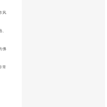
市风
地、
仿佛
非常