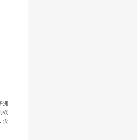
子洲
内蜈
，没