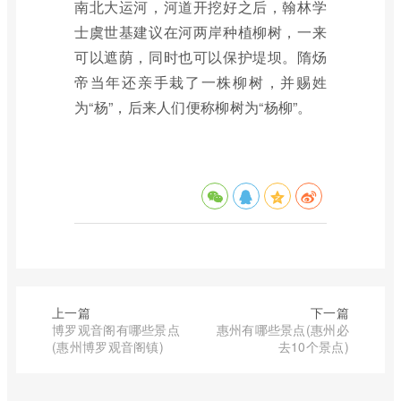
南北大运河，河道开挖好之后，翰林学
士虞世基建议在河两岸种植柳树，一来
可以遮荫，同时也可以保护堤坝。隋炀
帝当年还亲手栽了一株柳树，并赐姓
为“杨”，后来人们便称柳树为“杨柳”。
上一篇
下一篇
博罗观音阁有哪些景点
惠州有哪些景点(惠州必
(惠州博罗观音阁镇)
去10个景点)