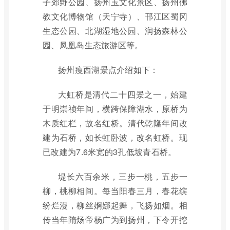
子郊野公园、扬州玉文化景区、扬州佛
教文化博物馆（天宁寺）、邗江区蜀冈
生态公园、北湖湿地公园、润扬森林公
园、凤凰岛生态旅游区等。
扬州瘦西湖景点介绍如下：
大虹桥是清代二十四景之一，始建
于明崇祯年间，横跨保障湖水，原桥为
木质红栏，故名红桥。清代乾隆年间改
建为石桥，如长虹卧波，改名虹桥。现
已改建为7.6米宽的3孔低坡青石桥。
堤长六百余米，三步一桃，五步一
柳，桃柳相间。每当阳春三月，春花缤
纷烂漫，柳丝婀娜起舞，飞扬如烟。相
传当年隋炀帝杨广为到扬州，下令开挖