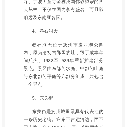
寺、宁波天童寺全称我国佛教禅宗的四
大丛林，不仅在国内享有盛名，而且影
响远及东南亚各国。
4、卷石洞天
卷石洞天位于扬州市瘦西湖公园
内，原为清初古郧园故址，毁于咸丰年
间兵火。1988至1989年重新扩建部分
景点。景区由东部的水庭、中部的山庭
与东北部的平庭等几部分组成，共包含
十个景点。
5、东关街
东关街是扬州城里最具有代表性的
一条历史老街。它东至古运河边，西至