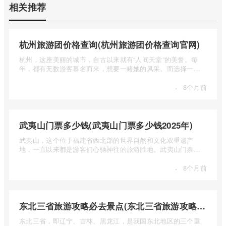
相关推荐
杭州旅游团价格查询(杭州旅游团价格查询官网)
杭州，这座美丽的城市，自古以来就有“人间天堂”的美誉。每
年，都有无数游客慕名而来，想要一睹她的风采。而选择一个
合适的旅 ...
·
8个月前
武夷山门票多少钱(武夷山门票多少钱2025年)
武夷山，这个位于福建省西北部的世界自然和文化双重遗产
地，一直以来都是游客们心驰神往的旅游胜地。武夷山门票多
少钱呢？本 ...
·
8个月前
东北三省旅游攻略必去景点(东北三省旅游攻略必去景点视频介绍)
东北三省，即辽宁、吉林、黑龙江，是我国东北地区的三个重