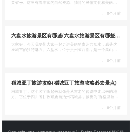
要省份。这里有着丰富的自然资源、独特的民俗文化和美丽的
自然风光 ...
·
8个月前
六盘水旅游景区有哪些(六盘水旅游景区有哪些景点值得去)
大家好，今天我要带大家一起走进美丽的贵州六盘水，感受这
座城市的独特魅力。六盘水，位于贵州省西部，是一个集山水
风光、民 ...
·
8个月前
稻城亚丁旅游攻略(稻城亚丁旅游攻略必去景点)
稻城亚丁，这个名字听起来就像是从古老的传说中走出来的地
方。它位于四川省甘孜藏族自治州稻城县，被誉为“香格里拉的
圣地”， ...
·
8个月前
Copyright 2015-2020 www.wpzt.net ©All Rights Reserved.版权所