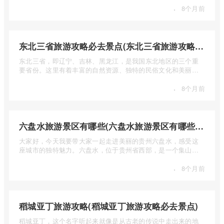
·
8个月前
东北三省旅游攻略必去景点(东北三省旅游攻略必去景点视频介绍)
东北三省，即辽宁、吉林、黑龙江，是我国东北地区的三个重
要省份。这里有着丰富的自然资源、独特的民俗文化和美丽的
自然风光 ...
·
8个月前
六盘水旅游景区有哪些(六盘水旅游景区有哪些景点值得去)
大家好，今天我要带大家一起走进美丽的贵州六盘水，感受这
座城市的独特魅力。六盘水，位于贵州省西部，是一个集山水
风光、民 ...
·
8个月前
稻城亚丁旅游攻略(稻城亚丁旅游攻略必去景点)
稻城亚丁，这个名字听起来就像是从古老的传说中走出来的地