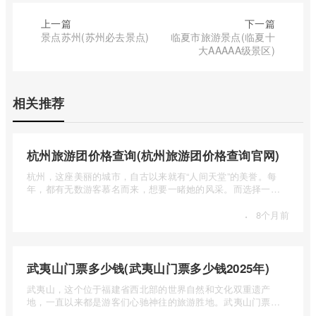
上一篇
下一篇
景点苏州(苏州必去景点)
临夏市旅游景点(临夏十
大AAAAA级景区)
相关推荐
杭州旅游团价格查询(杭州旅游团价格查询官网)
杭州，这座美丽的城市，自古以来就有“人间天堂”的美誉。每
年，都有无数游客慕名而来，想要一睹她的风采。而选择一个
合适的旅 ...
·
8个月前
武夷山门票多少钱(武夷山门票多少钱2025年)
武夷山，这个位于福建省西北部的世界自然和文化双重遗产
地，一直以来都是游客们心驰神往的旅游胜地。武夷山门票多
少钱呢？本 ...