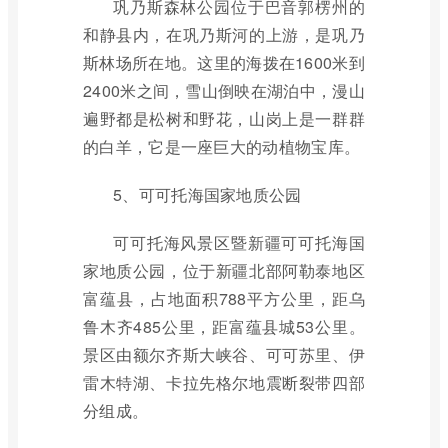
巩乃斯森林公园位于巴音郭楞州的
和静县内，在巩乃斯河的上游，是巩乃
斯林场所在地。这里的海拨在1600米到
2400米之间，雪山倒映在湖泊中，漫山
遍野都是松树和野花，山岗上是一群群
的白羊，它是一座巨大的动植物宝库。
5、可可托海国家地质公园
可可托海风景区暨新疆可可托海国
家地质公园，位于新疆北部阿勒泰地区
富蕴县，占地面积788平方公里，距乌
鲁木齐485公里，距富蕴县城53公里。
景区由额尔齐斯大峡谷、可可苏里、伊
雷木特湖、卡拉先格尔地震断裂带四部
分组成。