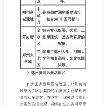
区
等。
中
郑州商
是商朝时期的重要遗址，
牟
城遗址
被誉为“中国商都”。
县
金
拥有古代衙署、大堂、二
开封府
水
堂等建筑，是古代官府的
区
缩影。
二
聚集了郑州大学、河南大
郑州大
七
学等知名高校，文化氛围
学城
区
浓厚。
2.
郑州黄河风景名胜区
作为国家级风景名胜区，郑州黄河
风景名胜区以其独特的黄河文化景观吸
引着众多游客。在这里，你可以欣赏到
壮观的黄河大观、栩栩如生的黄河母亲