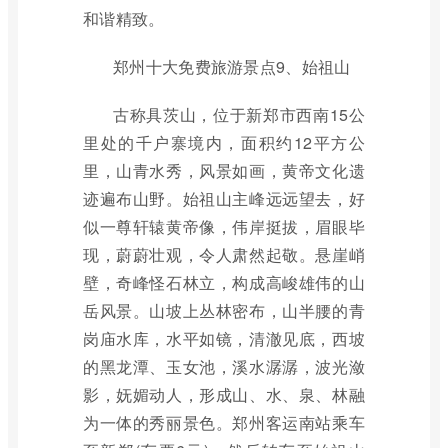
和谐精致。
郑州十大免费旅游景点9、始祖山
古称具茨山，位于新郑市西南15公
里处的千户寨境内，面积约12平方公
里，山青水秀，风景如画，黄帝文化遗
迹遍布山野。始祖山主峰远远望去，好
似一尊轩辕黄帝像，伟岸挺拔，眉眼毕
现，蔚蔚壮观，令人肃然起敬。悬崖峭
壁，奇峰怪石林立，构成高峻雄伟的山
岳风景。山坡上丛林密布，山半腰的青
岗庙水库，水平如镜，清澈见底，西坡
的黑龙潭、玉女池，溪水潺潺，波光潋
影，妩媚动人，形成山、水、泉、林融
为一体的秀丽景色。郑州客运南站乘车