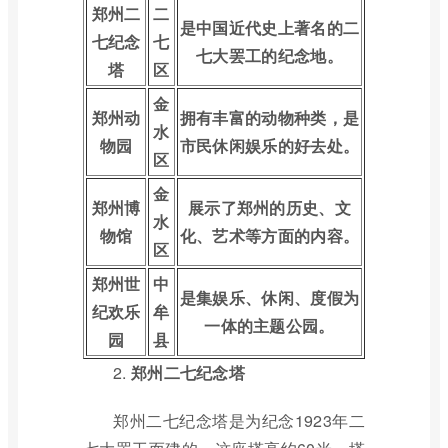
郑州二
二
是中国近代史上著名的二
七纪念
七
七大罢工的纪念地。
塔
区
金
郑州动
拥有丰富的动物种类，是
水
物园
市民休闲娱乐的好去处。
区
金
郑州博
展示了郑州的历史、文
水
物馆
化、艺术等方面的内容。
区
郑州世
中
是集娱乐、休闲、度假为
纪欢乐
牟
一体的主题公园。
园
县
2.
郑州二七纪念塔
郑州二七纪念塔是为纪念1923年二