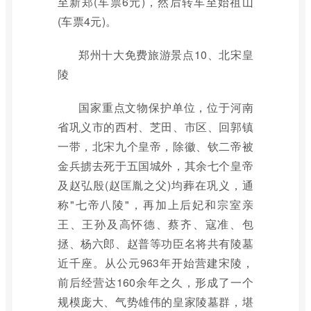
至新郑(车票6元)，然后转车至始祖山
(车票4元)。
郑州十大免费旅游景点10、北宋皇
陵
国家重点文物保护单位，位于河南
省巩义市的西村、芝田、市区、回郭镇
一带，北宋九个皇帝，除徽、钦二帝被
金兵掳去死于五国城外，其余七个皇帝
及赵弘殷(赵匡胤之父)均葬在巩义，通
称"七帝八陵"，再加上后妃和宗室亲
王、王孙及高怀德、蔡齐、寇准、包
拯、杨六郎、赵普等功臣名将共有陵墓
近千座。从公元963年开始营建宋陵，
前后经营达160余年之久，形成了一个
规模庞大、气势雄伟的皇家陵墓群，堪