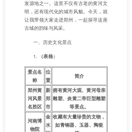
发源地之一。这里不仅有古老的黄河文
明，还有现代化的城市风貌。今天，就
让我带领大家走进郑州，一起探寻这座
古城的韵味与风采。
一、历史文化景点
1.
（表格
）
景点名
位
简介
称
置
郑州黄
新
拥有黄河大观、黄河母亲
河风景
郑
雕塑、炎黄二帝巨型雕塑
名胜区
市
等景点。
金
收藏有大量珍贵的文物，
河南博
水
如青铜器、玉器、陶瓷
物院