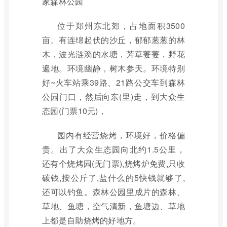
家森林公园
位于郑州东北郊，占地面积3500
亩。有连绵起伏的沙丘，郁郁葱葱的林
木，波光涟漪的水塘，芳草萋萋，野花
遍地。环境幽静，树木参天。环境特别
好~火车站乘39路、21路公交车到森林
公园门口，然后向东(里)走，到大众生
态园(门票10元)，
园内有经营烧烤，环境好，价格偏
贵。出了大众生态园向北约1.5公里，
还有个烧烤园(无门票),烧烤炉免费,只收
碳钱,按公斤了,盐什么的5快钱就够了,
还可以钓鱼。森林公园里成片的森林、
草地、鱼塘，空气清新，鱼塘边、草地
上都是自助烧烤的好地方。