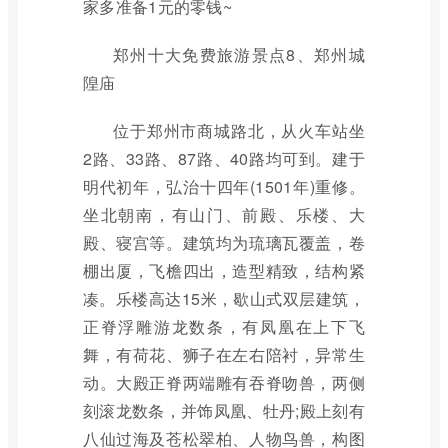
家多准备1元的零钱~
郑州十大免费旅游景点8、郑州城
隍庙
位于郑州市商城路北，从火车站坐
2路、33路、87路、40路均可到。建于
明代初年，弘治十四年(1501年)重修。
坐北朝南，有山门、前殿、乐楼、大
殿、寝宫等。建筑均为琉璃瓦覆盖，卷
棚出厦，飞檐四出，造型精致，结构紧
凑。乐楼高达15米，歇山式双层建筑，
正脊浮雕游龙数条，有凤凰在上下飞
舞，有荷花、狮子在左右陪衬，异常生
动。大殿正脊两端雕有吞脊吻兽，两侧
刻滚龙数条，并饰凤凰、牡丹;殿上刻有
八仙过海及苍松翠柏、人物鸟兽，构图