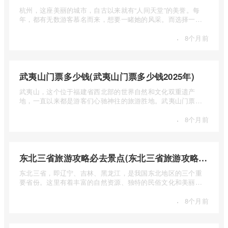
杭州，这座美丽的城市，自古以来就有“人间天堂”的美誉。每
年，都有无数游客慕名而来，想要一睹她的风采。而选择一个
合适的旅 ...
·
8个月前
武夷山门票多少钱(武夷山门票多少钱2025年)
武夷山，这个位于福建省西北部的世界自然和文化双重遗产
地，一直以来都是游客们心驰神往的旅游胜地。武夷山门票多
少钱呢？本 ...
·
8个月前
东北三省旅游攻略必去景点(东北三省旅游攻略必去景点视频介绍)
东北三省，即辽宁、吉林、黑龙江，是我国东北地区的三个重
要省份。这里有着丰富的自然资源、独特的民俗文化和美丽的
自然风光 ...
·
8个月前