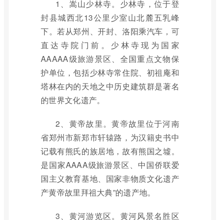
1、嵩山少林寺。少林寺，位于登
封县城西北13公里少室山北麓五乳峰
下。若从郑州、开封、洛阳乘汽车，可
直达寺院门前。少林寺现为国家
AAAAA级旅游景区、全国重点文物保
护单位，包括少林寺常住院、初祖庵和
塔林在内的天地之中历史建筑群是著名
的世界文化遗产。
2、黄帝故里。黄帝故里位于河南
省郑州市新郑市轩辕路，为汉籍史书中
记载有熊氏的族居地，故有熊国之墟。
是国家AAAA级旅游景区、中国侨联爱
国主义教育基地、国家非物质文化遗产
产黄帝故里拜祖大典”的遗产地。
3、黄河游览区。黄河风景名胜区