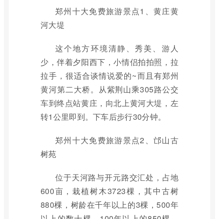
郑州十大免费旅游景点1、黄庄黄
河大堤
这个地方环境清静、秀美、游人
少，伴着夕阳西下，小情侣拍拍照，拉
拉手，很适合谈情说爱的~而且有郑州
黄河第二大桥。从紫荆山乘305路公交
车到终点站黄庄，向北上黄河大堤，左
转1公里即到。下车后步行30分钟。
郑州十大免费旅游景点2、邙山古
树苑
位于天河路与开元路交汇处，占地
600亩，栽植树木3723棵，其中古树
880棵，树龄在千年以上的3棵，500年
以上的数十棵，100年以上的850棵。