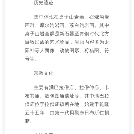
历史遗迹
集中体现在桌子山岩画、召烧沟岩
画群、摩尔沟岩画、苏白沟岩画。其中
桌子山岩画群是新石器至青铜时代北方
游牧民族的艺术珍品，岩画内容多为太
阳神等人面像、动物图形、狩猎图、符
号等。
宗教文化
主要有满巴拉僧庙、拉僧仲庙、卡
布其庙、敖包图庙遗址等。其中满巴拉
僧庙位于拉僧庙镇所在地，始建于乾隆
五十五年，由第一代贝勒东日布斯仁捐
赠。