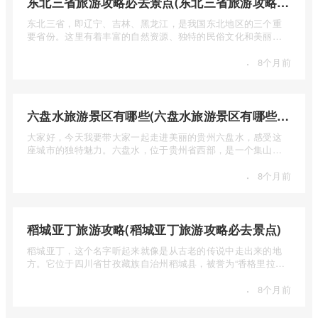
东北三省旅游攻略必去景点(东北三省旅游攻略必去景点视频介绍)
东北三省，即辽宁、吉林、黑龙江，是我国东北地区的三个重
要省份。这里有着丰富的自然资源、独特的民俗文化和美丽的
自然风光 ...
·
8个月前
六盘水旅游景区有哪些(六盘水旅游景区有哪些景点值得去)
大家好，今天我要带大家一起走进美丽的贵州六盘水，感受这
座城市的独特魅力。六盘水，位于贵州省西部，是一个集山水
风光、民 ...
·
8个月前
稻城亚丁旅游攻略(稻城亚丁旅游攻略必去景点)
稻城亚丁，这个名字听起来就像是从古老的传说中走出来的地
方。它位于四川省甘孜藏族自治州稻城县，被誉为“香格里拉的
圣地”， ...
·
8个月前