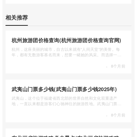
相关推荐
杭州旅游团价格查询(杭州旅游团价格查询官网)
杭州，这座美丽的城市，自古以来就有“人间天堂”的美誉。每
年，都有无数游客慕名而来，想要一睹她的风采。而选择一个
合适的旅 ...
·
8个月前
武夷山门票多少钱(武夷山门票多少钱2025年)
武夷山，这个位于福建省西北部的世界自然和文化双重遗产
地，一直以来都是游客们心驰神往的旅游胜地。武夷山门票多
少钱呢？本 ...
·
8个月前