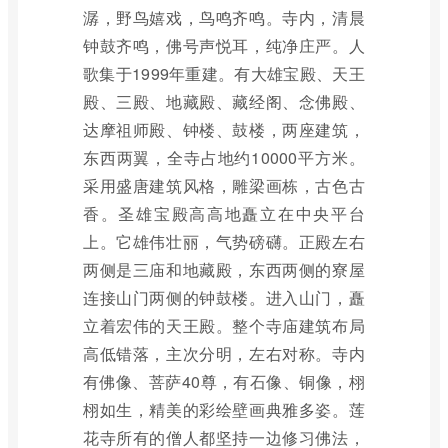
潺，野鸟嬉戏，鸟鸣齐鸣。寺内，清晨
钟鼓齐鸣，佛号声悦耳，纯净庄严。人
歌集于1999年重建。有大雄宝殿、天王
殿、三殿、地藏殿、藏经阁、念佛殿、
达摩祖师殿、钟楼、鼓楼，两座建筑，
东西两翼，全寺占地约10000平方米。
采用盛唐建筑风格，雕梁画栋，古色古
香。圣雄宝殿高高地矗立在中央平台
上。它雄伟壮丽，气势磅礴。正殿左右
两侧是三庙和地藏殿，东西两侧的寮屋
连接山门两侧的钟鼓楼。进入山门，矗
立着宏伟的天王殿。整个寺庙建筑布局
高低错落，主次分明，左右对称。寺内
有佛像、菩萨40尊，有石像、铜像，栩
栩如生，精美的彩绘壁画典雅多姿。莲
花寺所有的僧人都坚持一边修习佛法，