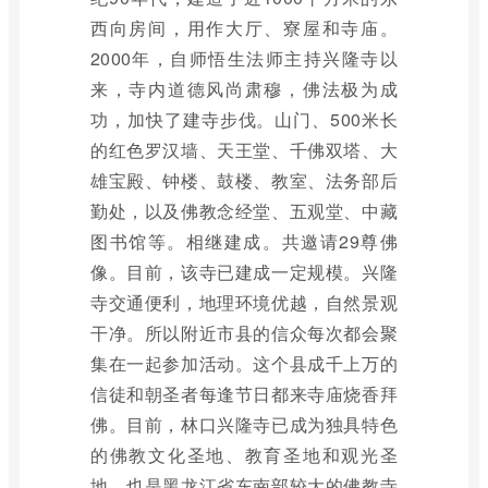
西向房间，用作大厅、寮屋和寺庙。
2000年，自师悟生法师主持兴隆寺以
来，寺内道德风尚肃穆，佛法极为成
功，加快了建寺步伐。山门、500米长
的红色罗汉墙、天王堂、千佛双塔、大
雄宝殿、钟楼、鼓楼、教室、法务部后
勤处，以及佛教念经堂、五观堂、中藏
图书馆等。相继建成。共邀请29尊佛
像。目前，该寺已建成一定规模。兴隆
寺交通便利，地理环境优越，自然景观
干净。所以附近市县的信众每次都会聚
集在一起参加活动。这个县成千上万的
信徒和朝圣者每逢节日都来寺庙烧香拜
佛。目前，林口兴隆寺已成为独具特色
的佛教文化圣地、教育圣地和观光圣
地，也是黑龙江省东南部较大的佛教寺