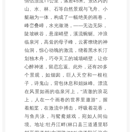
情侣漂流11公里，落差45米。景区内的
山、水、林、石等自然景观与飞舟、小
艇融为一体，构成了一幅绝美的画卷，
峰峦叠嶂，水光潋滟，——无边无际，
陡坡峡谷，悬崖峭壁，溪流蜿蜒。冲浪
临泉河，高耸的母子峰，云雾缭绕的神
仙洞，惊心动魄的激流，绕着黑水长汀
划独木舟，巧夺天工的城墙峭壁，让你
心醉神迷，留恋忘返。此外，还有20多
个景观，如烟囱，巨人天空和一根柱
子，诗鬼山，背包休息和姐妹峰。漂流
在风景如画的临泉河上，“清澈的浪花
上，人在一个画卷的世界里遨游”，握
着船桨，在激流中搏击，呼吸着花香，
与鱼共泳，与鸳鸯嬉戏，宛如人间仙
境。地址:牡丹江畔(林口县三道通里耶