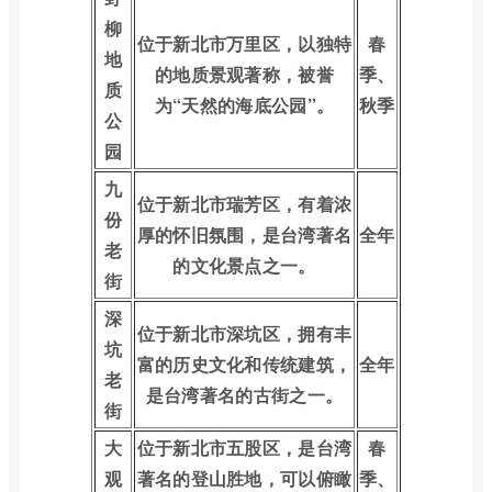
柳
位于新北市万里区，以独特
春
地
的地质景观著称，被誉
季、
质
为“天然的海底公园”。
秋季
公
园
九
位于新北市瑞芳区，有着浓
份
厚的怀旧氛围，是台湾著名
全年
老
的文化景点之一。
街
深
位于新北市深坑区，拥有丰
坑
富的历史文化和传统建筑，
全年
老
是台湾著名的古街之一。
街
大
位于新北市五股区，是台湾
春
观
著名的登山胜地，可以俯瞰
季、