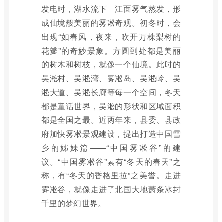
发电时，湖水流下，江面雾气蒸发，形
成仙境般美丽的雾凇奇观。初冬时，会
出现“如春风，夜来，吹开万株梨树的
花瓣”的奇妙景象。方圆到处都是美丽
的树木和树枝，就像一个仙境。此时的
吴淞村、吴淞湾、雾凇岛、吴淞岭、吴
淞大道、吴淞长廊等每一个空间，冬天
都是童话世界，吴淞的形状和区域面积
都是全国之最。近两年来，县委、县政
府加快雾凇景观建设，提出打造中国雪
乡的姊妹篇——“中国雾凇谷”的建
议。“中国雾凇谷”素有“冬天的春天”之
称，有“冬天的香格里拉”之美誉。走进
雾凇谷，就像走进了北国大地萧条冰封
千里的梦幻世界。