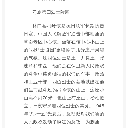
刁岭第四烈士陵园
林口县刁岭镇是抗日联军长期抗击
日寇、中国人民解放军追击中部胡匪的
革命老区中心镇。坐落在镇中心小山上
的“四烈士陵园”更增添了几分庄严肃穆
的气氛。这四位烈士是王、尹良玉、张
建堂和李磊。他们是在保卫新人民政权
的斗争中英勇牺牲的我们的军事、政治
和工业干部。四位烈士的墓地就建在他
们生前战斗过的吊岭镇的山上。这座小
山高不到70米，但山上有座山，松柏挺
立，日夜守护着四位烈士的英灵。1945
年“八·一五”光复后，反动派对我们新的
人民政权发动了疯狂的反攻。为剿匪，