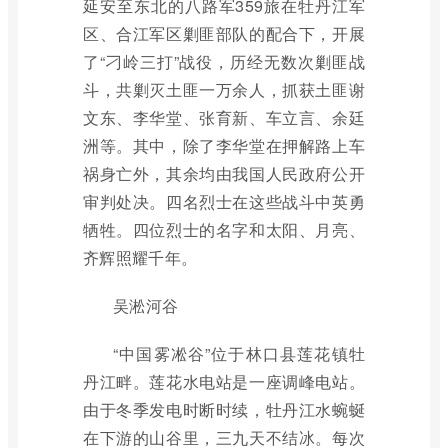
延安至东北的八路军359旅在牡丹江军
区、合江军区剿匪部队的配合下，开展
了“刁岭三打”战役，历经无数次剿匪战
斗，共剿灭土匪一万余人，抓获土匪谢
文东、李华堂、张育新、车立言、余廷
洲等。其中，除了李华堂在押解路上车
祸身亡外，其余均由我国人民政府公开
审判处决。四名烈士在这些战斗中英勇
牺牲。四位烈士的名字和太阳、月亮、
齐辉照耀千年。
吴淞河谷
“中国雾凇谷”位于林口县莲花镇牡
丹江畔。莲花水电站是一座调峰电站。
由于冬季发电时断时续，牡丹江水蜿蜒
在下游的山谷里，三九天不结冰。每次