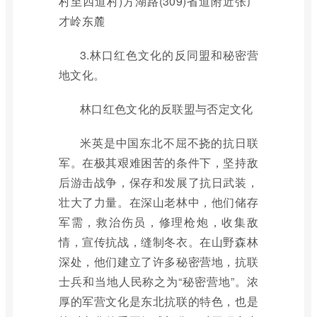
村至四道村)方湖路(309)省道附近张广
才岭东麓
3.林口红色文化的反同盟和秘密营
地文化。
林口红色文化的反联盟与否定文化
米英是中国东北不屈不挠的抗日联
军。在极其艰难困苦的条件下，坚持敌
后游击战争，保存和发展了抗日武装，
壮大了力量。在深山老林中，他们储存
军需，救治伤员，修理枪炮，收集敌
情，宣传抗战，缝制冬衣。在山野森林
深处，他们建立了许多秘密营地，抗联
士兵和当地人民称之为“秘密营地”。浓
厚的军营文化是东北抗联的特色，也是