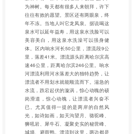
为神树。每天都有很多人来朝拜，许下
往往有效的愿望。景区还有两眼泉，终
年不冻。当地人叫它龙凤泉。据说喝这
泉水可以延年益寿，用这泉水洗脸可以
美容美白，用这泉水洗澡可以强身健
体。区内响水河长50公里，漂流段9公
里，落差41米。漂流源头距离哈尔滨高
速46公里，距离哈尔滨246公里。响水
河漂流利用河水落差大的独特趋势，让
漂流者不用划水就能顺流而下。湍急的
水流，跌宕起伏的漩涡，惊心动魄的硕
岗滑道，惊心动魄，让漂流者兴奋不
已。尤其值得一提的是两岸的自然风
光，如诗如画，如天沟望月、骆驼峰、
狮吼岩、犀牛石、凝聚史实的秘营峰、
城墙、避雨鸭。漂流到这里，两边都是