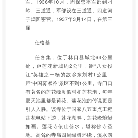
军。1936年10月，周保忠率军部到刁
岭、三道通，军部设在三道通、四道河
子烟囱密营。1937年3月14日，在第三
届
任格基
任各集，位于林口县城北64公里
处，距莲花新城约2公里，距“八女投
江”英雄之一杨的故乡东刘村1公里，
距“中国雾凇谷”景区不到1公里。寺门口
有著名的莲花峰度假村和莲花泡，每年
夏天池里都是荷花。莲花泡的传说更是
引人入胜。该寺位于国家八五重点工程
莲花电站下游，莲花湖畔，莲花峰蜿蜒
如画。莲花寺依山傍水，堪称佛寺圣
地。高耸的寺庙四周绿树环绕，溪水潺