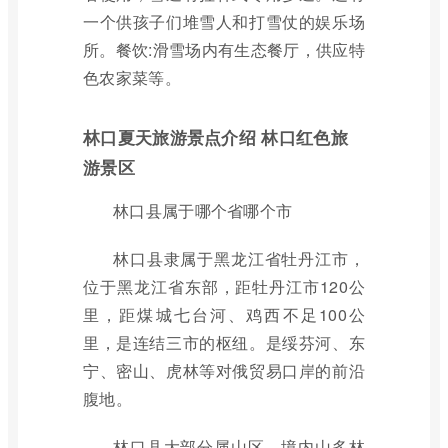
一个供孩子们堆雪人和打雪仗的娱乐场
所。餐饮:滑雪场内有生态餐厅，供应特
色农家菜等。
林口夏天旅游景点介绍 林口红色旅
游景区
林口县属于哪个省哪个市
林口县隶属于黑龙江省牡丹江市，
位于黑龙江省东部，距牡丹江市120公
里，距煤城七台河、鸡西不足100公
里，是连结三市的枢纽。是绥芬河、东
宁、密山、虎林等对俄贸易口岸的前沿
腹地。
林口县大部分属山区，境内山多林