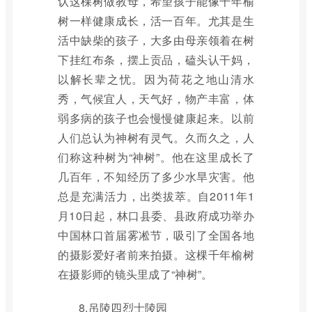
认这棵树做教母，希望孩子能像千年榆
树一样健康成长，活一百年。尤其是生
活中缺柴的孩子，大多由母亲领着在树
下挂红布条，摆上贡品，磕头认干妈，
以解长辈之忧。因为荷花之地山清水
秀，气候宜人，天气好，物产丰富，体
弱多病的孩子也会慢慢健康起来。以前
人们总认为神树有灵气。久而久之，人
们称这种树为“神树”。他在这里成长了
几百年，不知经历了多少水旱灾害。他
总是充满活力，出类拔萃。自2011年1
月10日起，林口县委、县政府成功举办
中国林口首届雾凇节，吸引了全国各地
的摄影爱好者前来拍摄。这棵千年榆树
在摄影师的镜头里成了“神树”。
8.吊陵四烈士陵园