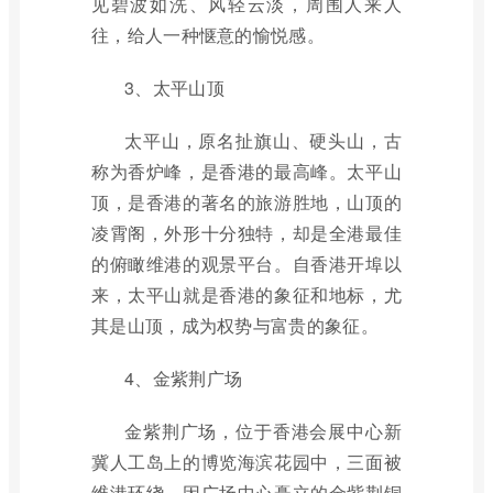
见碧波如洗、风轻云淡，周围人来人
往，给人一种惬意的愉悦感。
3、太平山顶
太平山，原名扯旗山、硬头山，古
称为香炉峰，是香港的最高峰。太平山
顶，是香港的著名的旅游胜地，山顶的
凌霄阁，外形十分独特，却是全港最佳
的俯瞰维港的观景平台。自香港开埠以
来，太平山就是香港的象征和地标，尤
其是山顶，成为权势与富贵的象征。
4、金紫荆广场
金紫荆广场，位于香港会展中心新
冀人工岛上的博览海滨花园中，三面被
维港环绕，因广场中心矗立的金紫荆铜