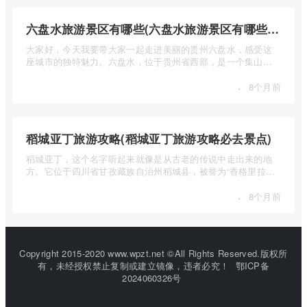
六盘水旅游景区有哪些(六盘水旅游景区有哪些景点值得去)
大家好，今天我要带大家一起走进美丽的贵州六盘水，感受这
座城市的独特魅力。六盘水，位于贵州省西部，是一个集山水
风光、民 ...
·
8个月前
稻城亚丁旅游攻略(稻城亚丁旅游攻略必去景点)
稻城亚丁，这个名字听起来就像是从古老的传说中走出来的地
方。它位于四川省甘孜藏族自治州稻城县，被誉为“香格里拉的
圣地”， ...
·
8个月前
Copyright 2015-2020 www.wpzt.net ©All Rights Reserved.版权所
有，未经授权禁止复制或建立镜像，违者必究！
鄂ICP备
2024060326号