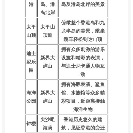
港
岛、港
岛及港岛北岸的美景
岛北岸
俯瞰整个香港岛和九
太平
太平山
龙半岛的美景，乘坐
山顶
顶道
缆车轻松到达山顶
拥有众多刺激的游乐
迪士
新界大
设施和精彩的表演，
尼乐
屿山
与迪士尼卡通人物互
园
动
拥有海豚表演、鲨鱼
海洋
新界大
馆、水族馆等众多精
公园
屿山
彩项目，近距离接触
海洋生物
尖沙咀
香港历史悠久的建
钟楼
海滨
筑，见证香港的变迁