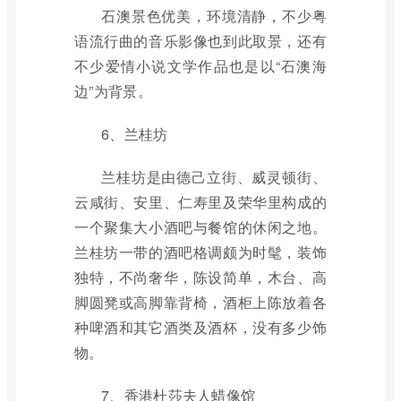
石澳景色优美，环境清静，不少粤
语流行曲的音乐影像也到此取景，还有
不少爱情小说文学作品也是以“石澳海
边”为背景。
6、兰桂坊
兰桂坊是由德己立街、威灵顿街、
云咸街、安里、仁寿里及荣华里构成的
一个聚集大小酒吧与餐馆的休闲之地。
兰桂坊一带的酒吧格调颇为时髦，装饰
独特，不尚奢华，陈设简单，木台、高
脚圆凳或高脚靠背椅，酒柜上陈放着各
种啤酒和其它酒类及酒杯，没有多少饰
物。
7、香港杜莎夫人蜡像馆