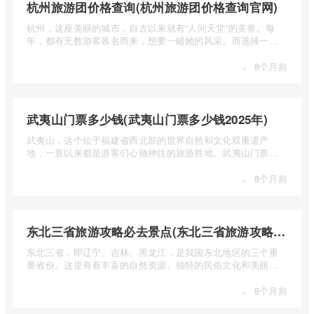
杭州旅游团价格查询(杭州旅游团价格查询官网)
杭州，这座美丽的城市，自古以来就有“人间天堂”的美誉。每
年，都有无数游客慕名而来，想要一睹她的风采。而选择一个
合适的旅 ...
·
8个月前
武夷山门票多少钱(武夷山门票多少钱2025年)
武夷山，这个位于福建省西北部的世界自然和文化双重遗产
地，一直以来都是游客们心驰神往的旅游胜地。武夷山门票多
少钱呢？本 ...
·
8个月前
东北三省旅游攻略必去景点(东北三省旅游攻略必去景点视频介绍)
东北三省，即辽宁、吉林、黑龙江，是我国东北地区的三个重
要省份。这里有着丰富的自然资源、独特的民俗文化和美丽的
自然风光 ...
·
8个月前