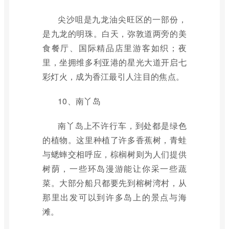
尖沙咀是九龙油尖旺区的一部份，
是九龙的明珠。白天，弥敦道两旁的美
食餐厅、国际精品店里游客如织；夜
里，坐拥维多利亚港的星光大道开启七
彩灯火，成为香江最引人注目的焦点。
10、南丫岛
南丫岛上不许行车，到处都是绿色
的植物。这里种植了许多香蕉树，青蛙
与蟋蟀交相呼应，棕榈树则为人们提供
树荫，一些环岛漫游能让你采一些蔬
菜。大部分船只都要先到榕树湾村，从
那里出发可以到许多岛上的景点与海
滩。