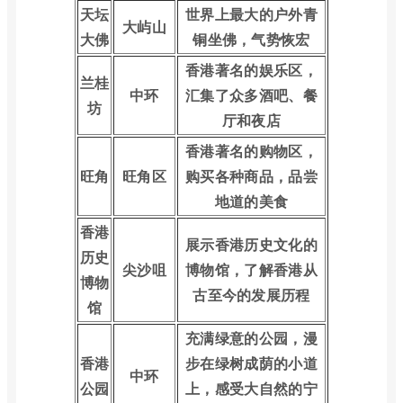
天坛
世界上最大的户外青
大屿山
大佛
铜坐佛，气势恢宏
香港著名的娱乐区，
兰桂
中环
汇集了众多酒吧、餐
坊
厅和夜店
香港著名的购物区，
旺角
旺角区
购买各种商品，品尝
地道的美食
香港
展示香港历史文化的
历史
尖沙咀
博物馆，了解香港从
博物
古至今的发展历程
馆
充满绿意的公园，漫
香港
步在绿树成荫的小道
中环
公园
上，感受大自然的宁