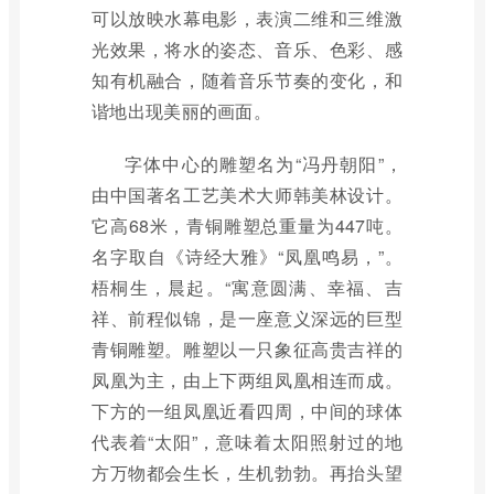
可以放映水幕电影，表演二维和三维激
光效果，将水的姿态、音乐、色彩、感
知有机融合，随着音乐节奏的变化，和
谐地出现美丽的画面。
字体中心的雕塑名为“冯丹朝阳”，
由中国著名工艺美术大师韩美林设计。
它高68米，青铜雕塑总重量为447吨。
名字取自《诗经大雅》“凤凰鸣易，”。
梧桐生，晨起。“寓意圆满、幸福、吉
祥、前程似锦，是一座意义深远的巨型
青铜雕塑。雕塑以一只象征高贵吉祥的
凤凰为主，由上下两组凤凰相连而成。
下方的一组凤凰近看四周，中间的球体
代表着“太阳”，意味着太阳照射过的地
方万物都会生长，生机勃勃。再抬头望