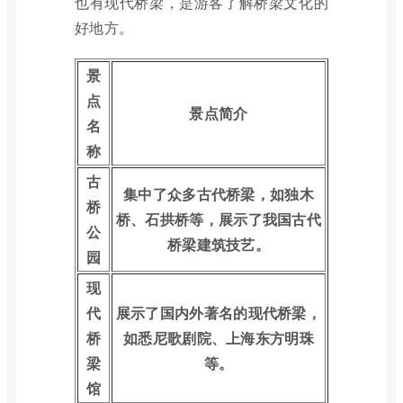
也有现代桥梁，是游客了解桥梁文化的
好地方。
景
点
景点简介
名
称
古
集中了众多古代桥梁，如独木
桥
桥、石拱桥等，展示了我国古代
公
桥梁建筑技艺。
园
现
代
展示了国内外著名的现代桥梁，
桥
如悉尼歌剧院、上海东方明珠
梁
等。
馆