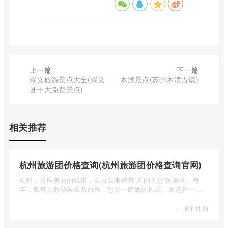
上一篇
下一篇
崇义旅游景点大全(崇义
木渎景点(苏州木渎古镇)
县十大免费景点)
相关推荐
杭州旅游团价格查询(杭州旅游团价格查询官网)
杭州，这座美丽的城市，自古以来就有“人间天堂”的美誉。每
年，都有无数游客慕名而来，想要一睹她的风采。而选择一个
合适的旅 ...
·
8个月前