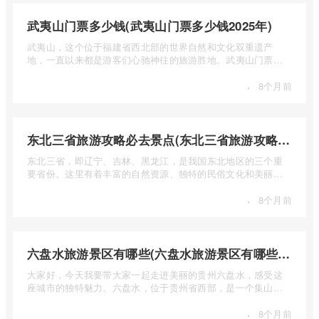
武夷山门票多少钱(武夷山门票多少钱2025年)
武夷山，这个位于福建省西北部的世界自然和文化双重遗产
地，一直以来都是游客们心驰神往的旅游胜地。武夷山门票多
少钱呢？本 ...
·
8个月前
东北三省旅游攻略必去景点(东北三省旅游攻略必去景点视频介绍)
东北三省，即辽宁、吉林、黑龙江，是我国东北地区的三个重
要省份。这里有着丰富的自然资源、独特的民俗文化和美丽的
自然风光 ...
·
8个月前
六盘水旅游景区有哪些(六盘水旅游景区有哪些景点值得去)
大家好，今天我要带大家一起走进美丽的贵州六盘水，感受这
座城市的独特魅力。六盘水，位于贵州省西部，是一个集山水
风光、民 ...
·
8个月前