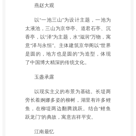
燕赵大观
以“一池三山”为设计主题，一池为
太液池，三山为京华亭、道君石亭、沉
香亭，以“泽”为主题，水“滋润”万物，寓
意“泽与永恒”。主体建筑京华阁以“世界
是圆的，地方也是圆的”为造型，体现
了中国博大精深的传统文化。
玉盏承露
以现实主义的布景为基础。长堤两
旁长着婀娜多姿的柳树，湖里有许多鲤
鱼，在柳堤两边翻腾跳跃。结合“鲤鱼
跃龙门”的典故，寓意吉祥平安。
江南最忆