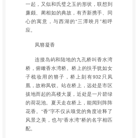
一起，又似和氏璧之玉的形状，联想到
廉颇、蔺相如的典故，有齐新携手、同
心的寓意，与西湖的“三潭映月”相呼
应。
凤簪凝香
连接岛屿和陆地的九孔桥叫香水湾
桥，俯瞰香水湾桥。桥上的扶手犹如女
子梳妆用的簪子，桥上刻有932只凤
凰，故称凤钗。站在桥上，远处是市区
拔地而起的高楼大厦，近处是一片碧绿
的荷花池。夏天走在桥上，能闻到阵阵
花香。“香”字不仅从嗅觉的角度诠释了
风景之美，也与“香水湾”桥的名字相匹
配。