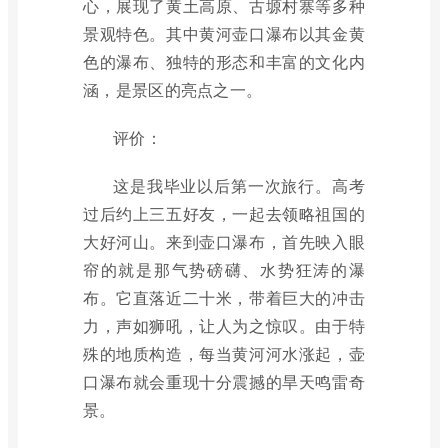
心，展现了黄土高原、古塬村寨等多种
景观特色。其中黄河壶口瀑布以其金黄
色的瀑布、独特的形态和丰富的文化内
涵，是景区的亮点之一。
评价：
这是我毕业以后第一次旅行。高考
过后约上三五好友，一起去领略祖国的
大好河山。来到壶口瀑布，首先映入眼
帘的就是那气势磅礴、水势狂涛的瀑
布。它直落近二十米，带着巨大的冲击
力，声如狮吼，让人为之惊叹。由于特
殊的地质构造，每当黄河河水涨起，壶
口瀑布就会重现十分震撼的旱天鸣雷奇
景。