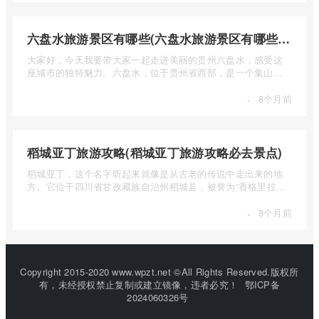
六盘水旅游景区有哪些(六盘水旅游景区有哪些景点值得去)
大家好，今天我要带大家一起走进美丽的贵州六盘水，感受这
座城市的独特魅力。六盘水，位于贵州省西部，是一个集山水
风光、民 ...
·
8个月前
稻城亚丁旅游攻略(稻城亚丁旅游攻略必去景点)
稻城亚丁，这个名字听起来就像是从古老的传说中走出来的地
方。它位于四川省甘孜藏族自治州稻城县，被誉为“香格里拉的
圣地”， ...
·
8个月前
Copyright 2015-2020 www.wpzt.net ©All Rights Reserved.版权所
有，未经授权禁止复制或建立镜像，违者必究！
鄂ICP备
2024060326号