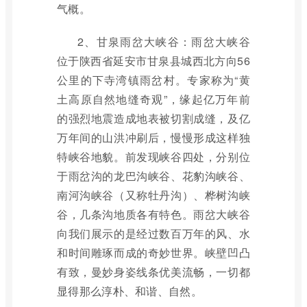
气概。
2、甘泉雨岔大峡谷：雨岔大峡谷
位于陕西省延安市甘泉县城西北方向56
公里的下寺湾镇雨岔村。专家称为“黄
土高原自然地缝奇观”，缘起亿万年前
的强烈地震造成地表被切割成缝，及亿
万年间的山洪冲刷后，慢慢形成这样独
特峡谷地貌。前发现峡谷四处，分别位
于雨岔沟的龙巴沟峡谷、花豹沟峡谷、
南河沟峡谷（又称牡丹沟）、桦树沟峡
谷，几条沟地质各有特色。雨岔大峡谷
向我们展示的是经过数百万年的风、水
和时间雕琢而成的奇妙世界。峡壁凹凸
有致，曼妙身姿线条优美流畅，一切都
显得那么淳朴、和谐、自然。