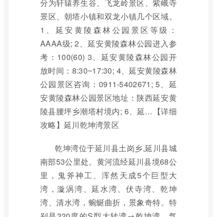
分为轩辕养生谷、飞龙岭景区、紫峨寺
景区、朝塔小镇和双龙小镇几个区域。
1、延安黄陵森林公园景区等级：
AAAA级; 2、延安黄陵森林公园进入参
考：100(60) 3、延安黄陵森林公园开
放时间：8:30~17:30; 4、延安黄陵森林
公园景区咨询：0911-5402671; 5、延
安黄陵森林公园景区地址：陕西延安黄
陵县腰坪乡潮塔村境内; 6、延…【详细
攻略】延川乾坤湾景区
乾坤湾位于延川县土岗乡,延川县城
南部53公里处。黄河流经延川县境68公
里，鬼斧神工、浑然天成5个巨型大
湾，漩涡湾、延水湾、伏寺湾、乾坤
湾、清水湾，蜿蜒曲折，景象奇特。特
别是320度的S型大转湾→乾坤湾，气