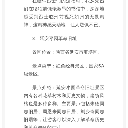
在瞻仰烈士们的遗物时，我从先烈
们在牺牲前慷慨激昂的书信中，深深地
感受到烈士临刑前视死如归的无畏精
神，这精神感天动地，让人敬佩不已。
3、延安枣园革命旧址
景区位置：陕西省延安市宝塔区。
景点类型：红色经典景区，国家5A
级景区。
景点介绍：延安枣园革命旧址景区
内有各种花草树木和历史文物，建筑风
格也是多种多样。主要景点包括朱德同
志旧居、周恩来同志日居、刘少奇同志
旧居等，让游客可以深入了解革命历史
和革命先辈的生活。