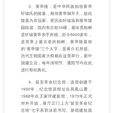
3、黄帝陵：是中华民族始祖黄帝
轩辕氏的陵墓，相传黄帝御升天，故此
陵墓为衣冠冢。景区由轩辕庙和黄帝陵
园组成，院内有古柏16棵，最珍贵柏树
是轩辕黄帝亲手所植，距今5000多年，
是世界上最古老的柏树。黄帝陵墓前
的“黄帝陵”三个大字，是蒋介石所提。
历代王朝国家大祭都在这里举行，新中
国建立后，每年清明节、重阳节均在此
进行祭祀典礼。
4、延安革命纪念馆：该馆创建于
1950年，纪念馆原馆址在凤凰山麓，
1968年在王家坪建新馆，1973年正式
对外开放，展厅正门上方“延安革命纪
念馆”七字系郭沫若书写。新馆建筑面