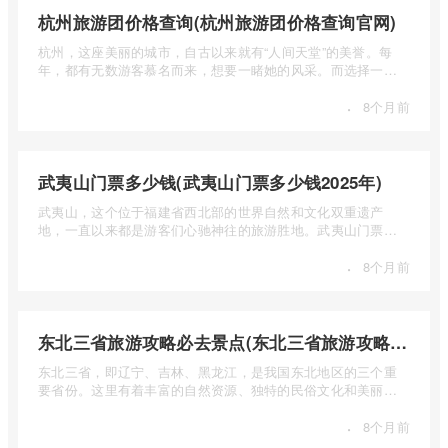
杭州旅游团价格查询(杭州旅游团价格查询官网)
杭州，这座美丽的城市，自古以来就有“人间天堂”的美誉。每
年，都有无数游客慕名而来，想要一睹她的风采。而选择一个
合适的旅 ...
·
8个月前
武夷山门票多少钱(武夷山门票多少钱2025年)
武夷山，这个位于福建省西北部的世界自然和文化双重遗产
地，一直以来都是游客们心驰神往的旅游胜地。武夷山门票多
少钱呢？本 ...
·
8个月前
东北三省旅游攻略必去景点(东北三省旅游攻略必去景点视频介绍)
东北三省，即辽宁、吉林、黑龙江，是我国东北地区的三个重
要省份。这里有着丰富的自然资源、独特的民俗文化和美丽的
自然风光 ...
·
8个月前