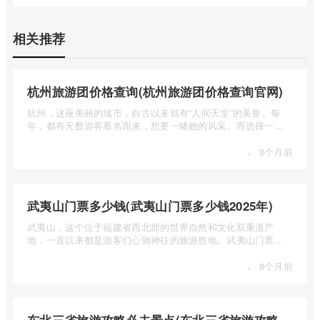
相关推荐
杭州旅游团价格查询(杭州旅游团价格查询官网)
杭州，这座美丽的城市，自古以来就有“人间天堂”的美誉。每
年，都有无数游客慕名而来，想要一睹她的风采。而选择一个
合适的旅 ...
·
8个月前
武夷山门票多少钱(武夷山门票多少钱2025年)
武夷山，这个位于福建省西北部的世界自然和文化双重遗产
地，一直以来都是游客们心驰神往的旅游胜地。武夷山门票多
少钱呢？本 ...
·
8个月前