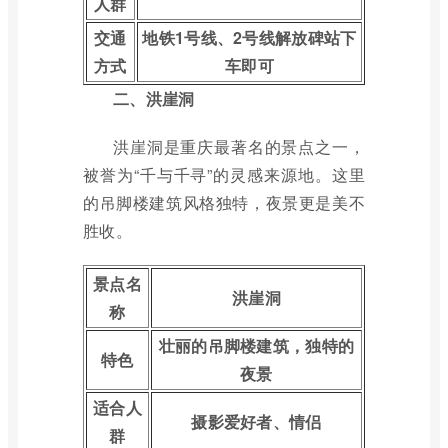
人群
交通
地铁1号线、2号线解放碑站下
方式
车即可
二、洪崖洞
洪崖洞是重庆最著名的景点之一，
被誉为“千与千寻”的灵感来源地。这里
的吊脚楼建筑风格独特，夜景更是美不
胜收。
景点名
洪崖洞
称
壮丽的吊脚楼建筑，独特的
特色
夜景
适合人
摄影爱好者、情侣
群