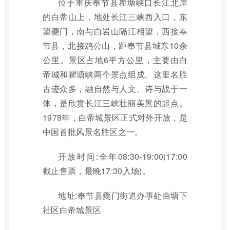
位于重庆奉节县瞿塘峡口长江北岸
的白蒂山上，地处长江三峡西入口，东
望夔门，南与白岩山隔江相望，西接奉
节县，北接鸡公山，距奉节县城东10余
公里。景区占地6平方公里，主要由白
帝城和瞿塘峡两个景点组成。这里名胜
古迹众多，融自然与人文、诗与战于一
体，是欣赏长江三峡壮丽美景的起点。
1978年，白帝城景区正式对外开放，是
中国首批风景名胜区之一。
开放时间:全年08:30-19:00(17:00
截止售票，最晚17:30入场)。
地址:奉节县夔门街道办事处曲塘下
社区白帝城景区