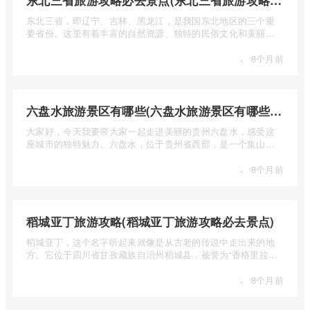
东北三省旅游攻略必去景点(东北三省旅游攻略必去景点视频介绍)
东北三省，即辽宁、吉林、黑龙江，是我国东北地区的三个重
要省份。这里有着丰富的自然资源、独特的民俗文化和美丽的
自然风光 ...
·
8个月前
六盘水旅游景区有哪些(六盘水旅游景区有哪些景点值得去)
大家好，今天我要带大家一起走进美丽的贵州六盘水，感受这
座城市的独特魅力。六盘水，位于贵州省西部，是一个集山水
风光、民 ...
·
8个月前
稻城亚丁旅游攻略(稻城亚丁旅游攻略必去景点)
稻城亚丁，这个名字听起来就像是从古老的传说中走出来的地
方。它位于四川省甘孜藏族自治州稻城县，被誉为“香格里拉的
圣地”， ...
·
8个月前