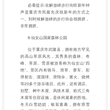
必看提示:在解放碑步行街听新年钟
声是重庆市民最先庆祝新年的方式之
一。到时候解放碑的步行街会很拥挤，
非常拥挤。
8:仙女山国家森林公园
位于重庆市武隆县，拥有南方罕见
的高山草原风光，其秀美的森林、奇
峰、草原、雪原被游客称为仙女山“四
绝”。景区内有骑马、滑草、赛车、彩
弹射击、溜溜球、滑翔伞、篝火、烧烤
等20多个游乐项目。此外，还有酒店、
别墅、树中木屋、风情木屋、欧式三角
木屋等住宿设施，是休闲避暑的胜地。
冬天白雪皑皑，银装素裹，拥有滑雪