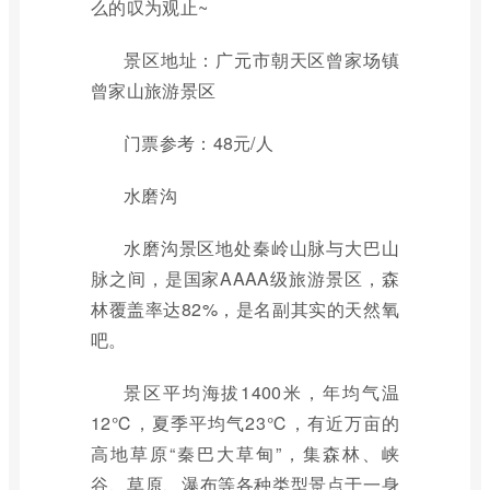
么的叹为观止~
景区地址：广元市朝天区曾家场镇
曾家山旅游景区
门票参考：48元/人
水磨沟
水磨沟景区地处秦岭山脉与大巴山
脉之间，是国家AAAA级旅游景区，森
林覆盖率达82%，是名副其实的天然氧
吧。
景区平均海拔1400米，年均气温
12℃，夏季平均气23℃，有近万亩的
高地草原“秦巴大草甸”，集森林、峡
谷、草原、瀑布等各种类型景点于一身