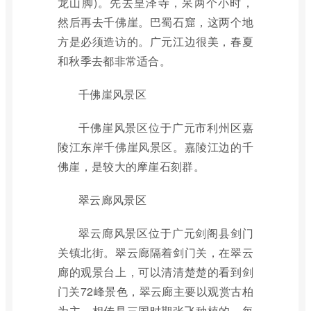
龙山脚)。先去皇泽寺，呆两个小时，
然后再去千佛崖。巴蜀石窟，这两个地
方是必须造访的。广元江边很美，春夏
和秋季去都非常适合。
千佛崖风景区
千佛崖风景区位于广元市利州区嘉
陵江东岸千佛崖风景区。嘉陵江边的千
佛崖，是较大的摩崖石刻群。
翠云廊风景区
翠云廊风景区位于广元剑阁县剑门
关镇北街。翠云廊隔着剑门关，在翠云
廊的观景台上，可以清清楚楚的看到剑
门关72峰景色，翠云廊主要以观赏古柏
为主，相传是三国时期张飞种植的，每