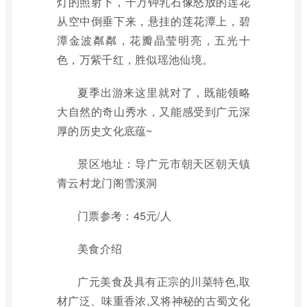
灯的照射下，千万钟乳石像怒放的莲花
从空中倒垂下来，悬挂的莲花潭上，碧
潭金波粼粼，花瓣晶莹明亮，五光十
色，万紫千红，胜似瑶池仙境。
夏季出游来这里就对了，既能领略
大自然的奇山秀水，又能感受到广元深
厚的历史文化底蕴~
景区地址：导广元市朝天区朝天镇
青云村龙门阁雪溪洞
门票参考：45元/人
美食介绍
广元美食及具有正宗的川菜特色,取
材广泛、味重香浓,又将神秘的古蜀文化