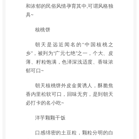
和浓郁的民俗风情孕育其中,可谓风格独
具~
核桃饼
朝天是远近闻名的“中国核桃之
乡”，被列为“广元七绝”之一，个大、皮
薄、籽粒饱满，色泽深浅适度、香味浓
郁可口~
朝天核桃饼外皮金黄诱人，酥脆焦
香内里松软可口，回味无穷，是到朝天
必打卡的名小吃~
洋芋颗颗干饭
口感绵密的土豆粒，颗粒分明的白