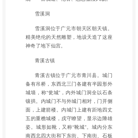
雪溪洞
雪溪洞位于广元市朝天区朝天镇。
精美绝伦的天然雕塑，地设天造了这座
神奇了地下仙宫。
青溪古镇
青溪古镇位于广元市青川县。城门
备有吊桥，东西北三门各建有半园形外
城墙，称“瓮城”，内外城门洞全以石条
镶拱。内城门不与外城门相对，门开侧
面，上建箭楼。内城门上建有距地四丈
五的重檐城楼，戌守瞭望，显示边陲雄
姿。城形如靴，又称“靴城”。城内分东
南西北四大街和下东街、下南街、石板