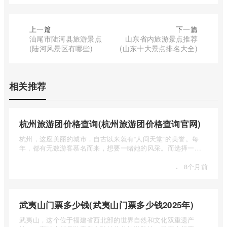
上一篇
下一篇
汕尾市陆河县旅游景点
山东省内旅游景点推荐
(陆河风景区有哪些)
(山东十大景点排名大全)
相关推荐
杭州旅游团价格查询(杭州旅游团价格查询官网)
杭州，这座美丽的城市，自古以来就有“人间天堂”的美誉。每
年，都有无数游客慕名而来，想要一睹她的风采。而选择一个
合适的旅 ...
·
8个月前
武夷山门票多少钱(武夷山门票多少钱2025年)
武夷山，这个位于福建省西北部的世界自然和文化双重遗产