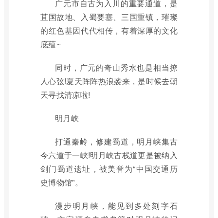
广元市自古为入川的重要通道，是
苴国故地、入蜀要塞、三国重镇，璀璨
的红色基因代代相传，有着深厚的文化
底蕴~
同时，广元的奇山秀水也是相当撩
人心弦!夏天阵阵热浪袭来，是时候去朝
天寻找清凉啦!
明月峡
打通秦岭，修建蜀道，明月峡集古
今六道于一峡!明月峡古栈道更是被纳入
剑门蜀道遗址，被美誉为“中国交通历
史博物馆”。
漫步明月峡，能见到多处刻字石