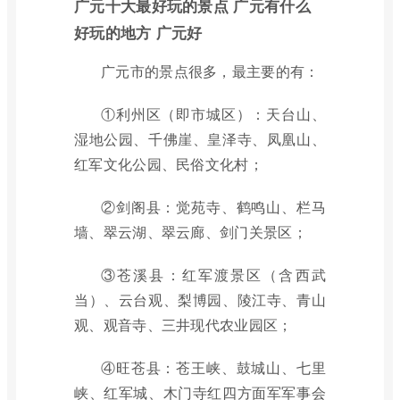
广元十大最好玩的景点 广元有什么
好玩的地方 广元好
广元市的景点很多，最主要的有：
①利州区（即市城区）：天台山、
湿地公园、千佛崖、皇泽寺、凤凰山、
红军文化公园、民俗文化村；
②剑阁县：觉苑寺、鹤鸣山、栏马
墙、翠云湖、翠云廊、剑门关景区；
③苍溪县：红军渡景区（含西武
当）、云台观、梨博园、陵江寺、青山
观、观音寺、三井现代农业园区；
④旺苍县：苍王峡、鼓城山、七里
峡、红军城、木门寺红四方面军军事会