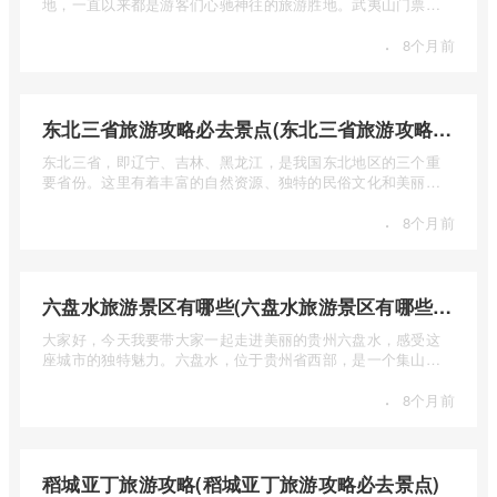
地，一直以来都是游客们心驰神往的旅游胜地。武夷山门票多
少钱呢？本 ...
·
8个月前
东北三省旅游攻略必去景点(东北三省旅游攻略必去景点视频介绍)
东北三省，即辽宁、吉林、黑龙江，是我国东北地区的三个重
要省份。这里有着丰富的自然资源、独特的民俗文化和美丽的
自然风光 ...
·
8个月前
六盘水旅游景区有哪些(六盘水旅游景区有哪些景点值得去)
大家好，今天我要带大家一起走进美丽的贵州六盘水，感受这
座城市的独特魅力。六盘水，位于贵州省西部，是一个集山水
风光、民 ...
·
8个月前
稻城亚丁旅游攻略(稻城亚丁旅游攻略必去景点)