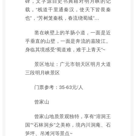
碑，文字源自史书典籍对明月峡的记
载，“栈道千里通秦汉，使天下皆畏秦
也”，“芳树笼秦栈，春流绕蜀城”…
凿在峡壁上的羊肠小道，一面是近
乎垂直的山壁，一面是奔流的嘉陵江。
身临其境感受“蜀道难，难于上青天”~
景区地址：广元市朝天区明月大道
三段明月峡景区
门票参考：35-63元/人
曾家山
曾家山地质景观独特，享有“溶洞王
国”“石林洞乡”之美称，境内川洞庵、石
笋坪、吊滩河等景点~