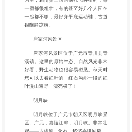
一颗都很粗壮，有的甚至好几个人围在
一起都不够，最好穿平底运动鞋，古道
很幽静凉爽。
唐家河风景区
唐家河风景区位于广元市青川县青
溪镇。这里的原始生态、自然风光非常
好看，野生动物也很容易碰见。秋天时
您可以去看红叶的，红石沟那一段的红
叶漫山遍野，漂亮极了！
明月峡
明月峡位于广元市朝天区明月峡景
区。广元，嘉陵江畔，明月峡。非常壮
观——古栈道、化石、悠悠嘉陵风貌。