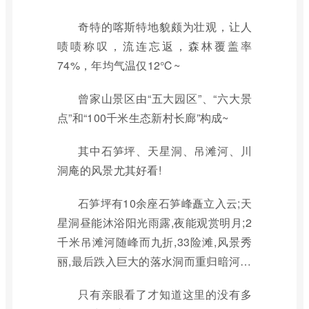
奇特的喀斯特地貌颇为壮观，让人
啧啧称叹，流连忘返，森林覆盖率
74%，年均气温仅12℃~
曾家山景区由“五大园区”、“六大景
点”和“100千米生态新村长廊”构成~
其中石笋坪、天星洞、吊滩河、川
洞庵的风景尤其好看!
石笋坪有10余座石笋峰矗立入云;天
星洞昼能沐浴阳光雨露,夜能观赏明月;2
千米吊滩河随峰而九折,33险滩,风景秀
丽,最后跌入巨大的落水洞而重归暗河…
只有亲眼看了才知道这里的没有多