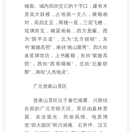
铺面。城内四街交汇的十字口，建有木
质高大鼓楼，占地面一丈八，横顺相
对，高四丈五，两楼一底，三层飞檐，
琉璃筒瓦，雕梁画栋，四方悬匾。西
为“阴平古道”，北为“北方锁钥”，东
书“紫微高照”，南挂“南山聚秀”。四大街
各竖牌坟坊，上书匾额，东街“紫微高
照”，西街“西蜀咽喉”，北街“北极联
辉”，南街“人杰地灵”。
广元曾家山景区
曾家山景区位于秦巴南麓、川陕结
合部的广元市朝天区。景区由森林景
观、农业观光、民俗风情、地质博
览“四大园区”和川洞庵、石笋坪、汉王