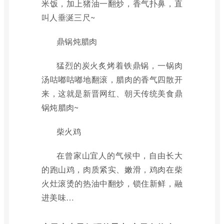
米饭，加上猪油一翻炒，香气扑鼻，直
叫人垂涎三尺~
鼎锅炖腊肉
猛烈的炭火炙烤着铁鼎锅，一锅肉
汤咕嘟咕嘟地翻滚，腊肉的香气四散开
来，这就是新晋网红、朝天传统美食鼎
锅炖腊肉~
柴火鸡
在曾家山宜人的气候中，自由长大
的跑山鸡，肉质紧实、嫩滑，鸡肉在柴
火灶滚烫的热油中翻炒，锁住新鲜，融
进美味…