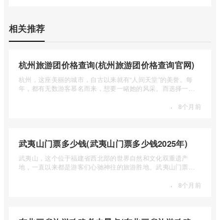
相关推荐
杭州旅游团价格查询(杭州旅游团价格查询官网)
杭州，这座美丽的城市，自古以来就有“人间天堂”的美誉。每
年，都有无数游客慕名而来，想要一睹她的风采。而选择一个
合适的旅 ...
·
8个月前
武夷山门票多少钱(武夷山门票多少钱2025年)
武夷山，这个位于福建省西北部的世界自然和文化双重遗产
地，一直以来都是游客们心驰神往的旅游胜地。武夷山门票多
少钱呢？本 ...
·
8个月前