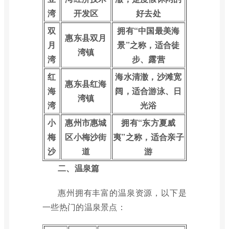
湾
开发区
好去处
双
拥有“中国最美海
惠东县双月
月
景”之称，适合徒
湾镇
湾
步、露营
红
海水清澈，沙滩宽
惠东县红海
海
阔，适合游泳、日
湾镇
湾
光浴
小
惠州市惠城
拥有“东方夏威
梅
区小梅沙街
夷”之称，适合亲子
沙
道
游
二、温泉篇
惠州拥有丰富的温泉资源，以下是
一些热门的温泉景点：