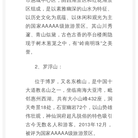
区组成，是以素雅幽深的山水为特征、
以历史文化为底蕴、以休闲和观光为主
的国家AAAAA级旅游景区。其山川秀
邃、青山似黛，古色古香的亭台楼阁隐
现于树木葱茏之中，有“岭南明珠”之美
誉。
2、罗浮山：
位于博罗，又名东樵山，是中国十
大道教名山之一，坐临南海大亚湾，毗
邻惠州西湖。共有大小山峰432座，洞
天奇景18处，石室幽岩72个，以山势雄
伟壮观，神仙洞府超凡脱俗的特色吸引
古今无数名人和游客。2013年12月，
被评为国家AAAAA级旅游景区。