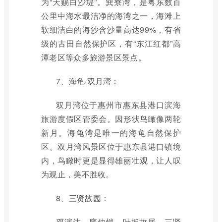
为“天赐白沙堤”。巽寮湾，是粤东数百
公里中海水最洁净的海湾之一，海滩上
软细洁白的海沙含沙量高达99%，有省
级的古田自然保护区，有“东江红都”高
潭老区等众多旅游景区景点。
7、海龟·双月湾：
双月湾位于惠州市惠东县港口滨海
旅游度假区管委会。因形状鸟瞰像两轮
新月。海龟湾是唯一的海龟自然保护
区。双月湾风景区位于惠东县港口镇境
内，鸟瞰时更是显得雄丽壮观，让人叹
为观止，美不胜收。
8、三贤故园：
邓演达、廖仲恺、叶挺故居。三贤