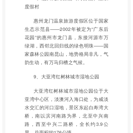
度假村
惠州龙门温泉旅游度假区位于国家
生态示范县——2002年被定为“广东后
花园”的惠州市龙门县，东接河源市万
绿湖，西邻北回归线的绿色明珠——国
家森林公园南昆山，地势格局非凡，气
韵生动，有万马归槽之气候。
9、大亚湾红树林城市湿地公园
大亚湾红树林城市湿地公园位于大
亚湾中心区，淡澳河入海口处，为咸淡
水交汇的河口湿地，景区东起白寿湾大
桥，南以滨河南路为界，北至中兴南
路，西至中兴二路桥，全长约3.9公
里，总面积约176公顷。