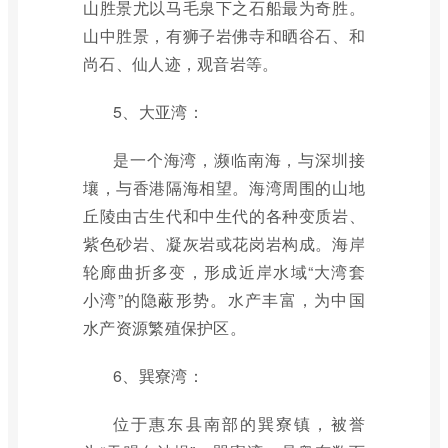
山胜景尤以马毛泉下之石船最为奇胜。
山中胜景，有狮子岩佛寺和晒谷石、和
尚石、仙人迹，观音岩等。
5、大亚湾：
是一个海湾，濒临南海，与深圳接
壤，与香港隔海相望。海湾周围的山地
丘陵由古生代和中生代的各种变质岩、
紫色砂岩、凝灰岩或花岗岩构成。海岸
轮廊曲折多变，形成近岸水域“大湾套
小湾”的隐蔽形势。水产丰富，为中国
水产资源繁殖保护区。
6、巽寮湾：
位于惠东县南部的巽寮镇，被誉