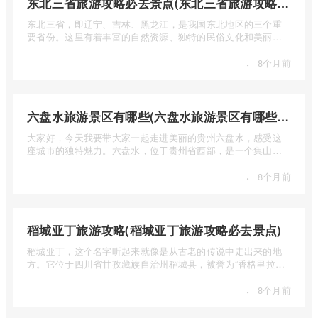
东北三省旅游攻略必去景点(东北三省旅游攻略必去景点视频介绍)
东北三省，即辽宁、吉林、黑龙江，是我国东北地区的三个重
要省份。这里有着丰富的自然资源、独特的民俗文化和美丽的
自然风光 ...
·
8个月前
六盘水旅游景区有哪些(六盘水旅游景区有哪些景点值得去)
大家好，今天我要带大家一起走进美丽的贵州六盘水，感受这
座城市的独特魅力。六盘水，位于贵州省西部，是一个集山水
风光、民 ...
·
8个月前
稻城亚丁旅游攻略(稻城亚丁旅游攻略必去景点)
稻城亚丁，这个名字听起来就像是从古老的传说中走出来的地
方。它位于四川省甘孜藏族自治州稻城县，被誉为“香格里拉的
圣地”， ...
·
8个月前